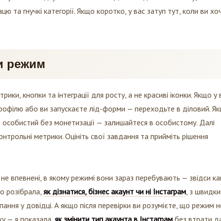
цю та гнучкі категорії. Якщо коротко, у вас затуп тут, коли ви хо
и режим
ики, кнопки та інтеграції для росту, а не красиві іконки. Якщо у 
 профілю або ви запускаєте лід-форми — переходьте в діловий. Я
т особистий без монетизації — залишайтеся в особистому. Далі
онтрольні метрики. Оцініть свої завдання та прийміть рішення
 не впевнені, в якому режимі вони зараз перебувають — звідси ка
о розібрала,
як дізнатися, бізнес акаунт чи ні Інстаграм
, з швидк
опання у довідці. А якщо після перевірки ви розумієте, що режим н
ку — я показала,
як змінити тип акаунта в Інстаграм
без втрати д