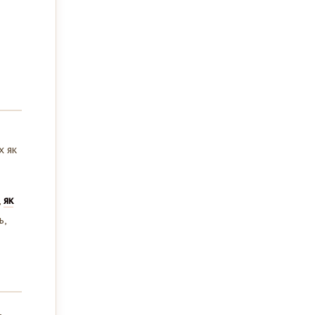
х як
,
як
ь,
,