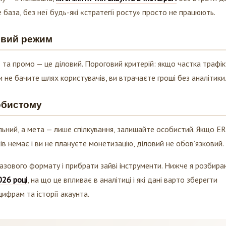
 база, без неї будь-які «стратегії росту» просто не працюють.
ловий режим
рії та промо — це діловий. Пороговий критерій: якщо частка трафік
 не бачите шлях користувачів, ви втрачаєте гроші без аналітики
обистому
ьний, а мета — лише спілкування, залишайте особистий. Якщо ER
в немає і ви не плануєте монетизацію, діловий не обов’язковий.
 базового формату і прибрати зайві інструменти. Нижче я розбира
026 році
, на що це впливає в аналітиці і які дані варто зберегти
ифрам та історії акаунта.