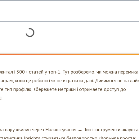
иджитал і 300+ статей у топ-1. Тут розберемо, чи можна перемика
грам, коли це робити і як не втратити дані. Дивимося не на лайк
ите тип профілю, збережете метрики і отримаєте доступ до
і.
а пару хвилин через Налаштування → Тип і інструменти акаунта.
статистика Insights стирається безповоротно. Формула проста: