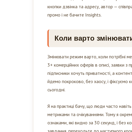
кнопки дзвінка та адресу, автор — співпра
промо і не бачите Insights.
Коли варто змінюват
Змінювати режим варто, коли потрібні метр
3+ комерційних оферів в описі, заявки з
підписники хочуть приватності, а контен
йдемо покроково, без хаосу, і фіксуємо к
сьогодні.
Я на практиці бачу, що люди часто навіть
метриками та очікуваннями. Тому я окрем
ознаками, які видно за 30 секунд, і без к
завдання, переходьте до наступного кро