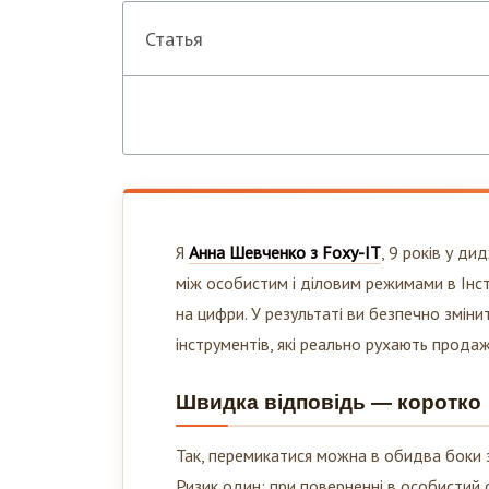
Статья
Я
Анна Шевченко з Foxy-IT
, 9 років у д
між особистим і діловим режимами в Інста
на цифри. У результаті ви безпечно змін
інструментів, які реально рухають продаж
Швидка відповідь — коротко
Так, перемикатися можна в обидва боки з
Ризик один: при поверненні в особистий 