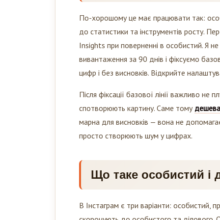
По-хорошому це має працювати так: особ
до статистики та інструментів росту. Пе
Insights при поверненні в особистий. Я 
вивантаження за 90 днів і фіксуємо базову
цифр і без висновків. Відкрийте налашту
Після фіксації базової лінії важливо не п
спотворюють картину. Саме тому
дешева 
марна для висновків — вона не допомагає з
просто створюють шум у цифрах.
Що таке особистий і
В Інстаграм є три варіанти: особистий, пр
скорочують до особистого та ділового. О