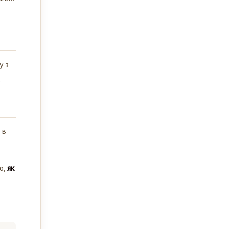
у з
.
 в
ю,
як