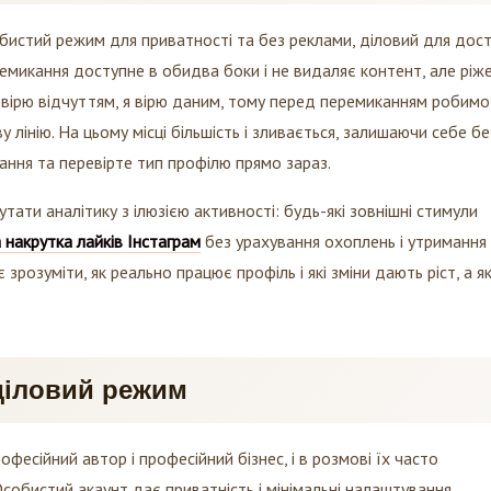
истий режим для приватності та без реклами, діловий для дос
ремикання доступне в обидва боки і не видаляє контент, але ріж
не вірю відчуттям, я вірю даним, тому перед перемиканням робимо
 лінію. На цьому місці більшість і зливається, залишаючи себе бе
вання та перевірте тип профілю прямо зараз.
лутати аналітику з ілюзією активності: будь-які зовнішні стимули
накрутка лайків Інстаграм
без урахування охоплень і утримання
розуміти, як реально працює профіль і які зміни дають ріст, а як
 діловий режим
офесійний автор і професійний бізнес, і в розмові їх часто
собистий акаунт дає приватність і мінімальні налаштування,