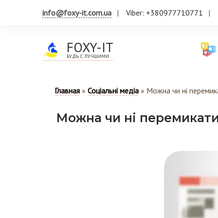
info@foxy-it.com.ua
Viber: +380977710771
FOXY-IT
БУДЬ С ЛУЧШИМИ
Главная
»
Соціальні медіа
»
Можна чи ні перемик
Можна чи ні перемикати