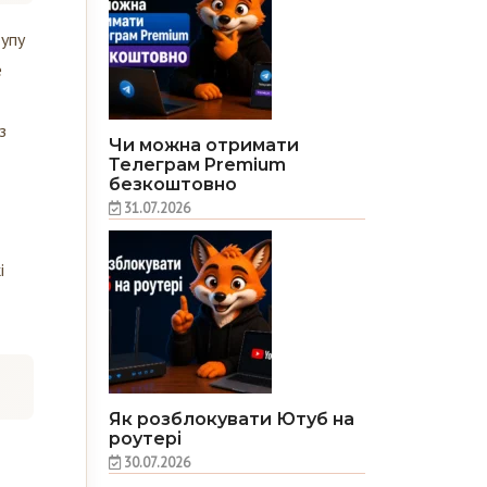
тупу
е
з
Чи можна отримати
Телеграм Premium
безкоштовно
31.07.2026
і
Як розблокувати Ютуб на
роутері
30.07.2026