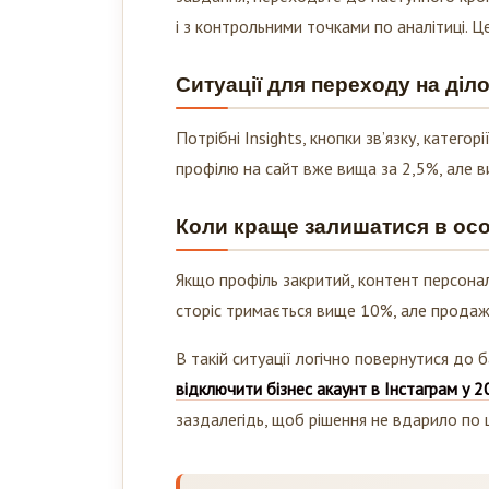
і з контрольними точками по аналітиці. Це
Ситуації для переходу на ді
Потрібні Insights, кнопки зв’язку, катего
профілю на сайт вже вища за 2,5%, але ви
Коли краще залишатися в ос
Якщо профіль закритий, контент персонал
сторіс тримається вище 10%, але продажі
В такій ситуації логічно повернутися до
відключити бізнес акаунт в Інстаграм у 2
заздалегідь, щоб рішення не вдарило по ц