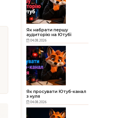
Як набрати першу
аудиторію на Ютубі
04.08.2026
Як просувати Ютуб-канал
з нуля
04.08.2026