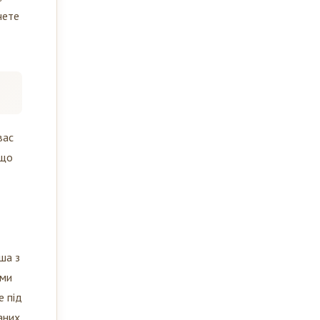
чете
вас
кщо
ша з
ими
е під
аних