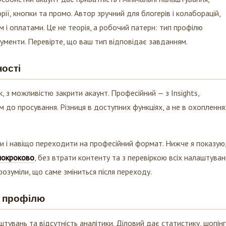
рії, кнопки та промо. Автор зручний для блогерів і колаборацій,
м і оплатами. Це не теорія, а робочий патерн: тип профілю
струменти. Перевірте, що ваш тип відповідає завданням.
ності
к, з можливістю закрити акаунт. Професійний — з Insights,
м до просування. Різниця в доступних функціях, а не в охоплення
ли і навіщо переходити на професійний формат. Нижче я показую
 покроково
, без втрати контенту та з перевіркою всіх налаштуван
озуміли, що саме зміниться після переходу.
у профілю
тувань та відсутність аналітики. Діловий дає статистику, шопінг