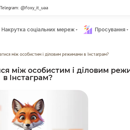
Telegram: @foxy_it_uaa
Накрутка соціальних мереж
Просування
атися між особистим і діловим режимами в Інстаграм?
ся між особистим і діловим ре
в Інстаграм?