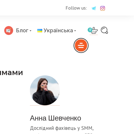
Follow us:
Блог
Українська
0
Русский
жимами
Анна Шевченко
Дослідний фахівець у SMM,