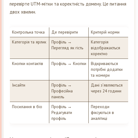
перевірте UTM-мітки та коректність домену. Це питання
двох хвилин.
Контрольна точка
Де перевірити
Критерій норми
Категорія та ярлик
Профіль →
Категорія
Перегляд як гість
відображається
коректно
Кнопки контактів
Профіль → Кнопки
Відкриваються
потрібні додатки
та номери
Інсайти
Профіль →
Дані з’являються
Професійна
через 24 години
панель
Посилання в біо
Профіль →
Переходи
Редагувати
фіксуються в
профіль
аналітиці