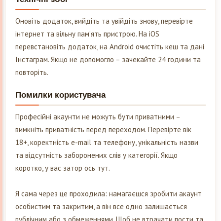
Оновіть додаток, вийдіть та увійдіть знову, перевірте
інтернет та вільну пам’ять пристрою. На iOS
перевстановіть додаток, на Android очистіть кеш та дані
Інстаграм. Якщо не допомогло – зачекайте 24 години та
повторіть.
Помилки користувача
Професійні акаунти не можуть бути приватними –
вимкніть приватність перед переходом. Перевірте вік
18+, коректність e-mail та телефону, унікальність назви
та відсутність заборонених слів у категорії. Якщо
коротко, у вас затор ось тут.
Я сама через це проходила: намагаєшся зробити акаунт
особистим та закритим, а він все одно залишається
публічним або з обмеженнями. Щоб не втрачати пости та