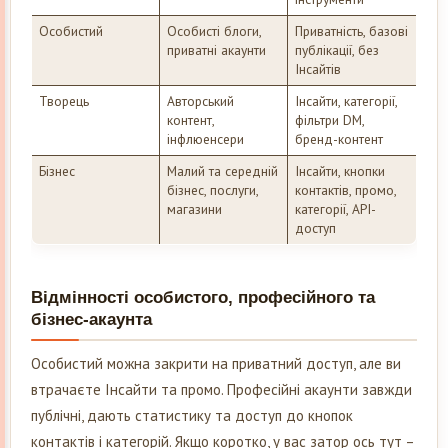
Особистий
Особисті блоги,
Приватність, базові
приватні акаунти
публікації, без
Інсайтів
Творець
Авторський
Інсайти, категорії,
контент,
фільтри DM,
інфлюенсери
бренд-контент
Бізнес
Малий та середній
Інсайти, кнопки
бізнес, послуги,
контактів, промо,
магазини
категорії, API-
доступ
Відмінності особистого, професійного та
бізнес-акаунта
Особистий можна закрити на приватний доступ, але ви
втрачаєте Інсайти та промо. Професійні акаунти завжди
публічні, дають статистику та доступ до кнопок
контактів і категорій. Якщо коротко, у вас затор ось тут –