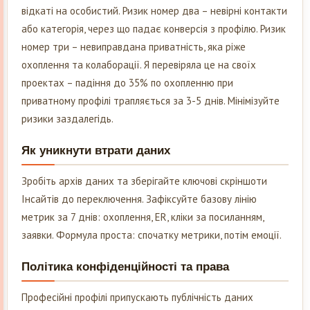
відкаті на особистий. Ризик номер два – невірні контакти
або категорія, через що падає конверсія з профілю. Ризик
номер три – невиправдана приватність, яка ріже
охоплення та колаборації. Я перевіряла це на своїх
проектах – падіння до 35% по охопленню при
приватному профілі трапляється за 3-5 днів. Мінімізуйте
ризики заздалегідь.
Як уникнути втрати даних
Зробіть архів даних та зберігайте ключові скріншоти
Інсайтів до переключення. Зафіксуйте базову лінію
метрик за 7 днів: охоплення, ER, кліки за посиланням,
заявки. Формула проста: спочатку метрики, потім емоції.
Політика конфіденційності та права
Професійні профілі припускають публічність даних