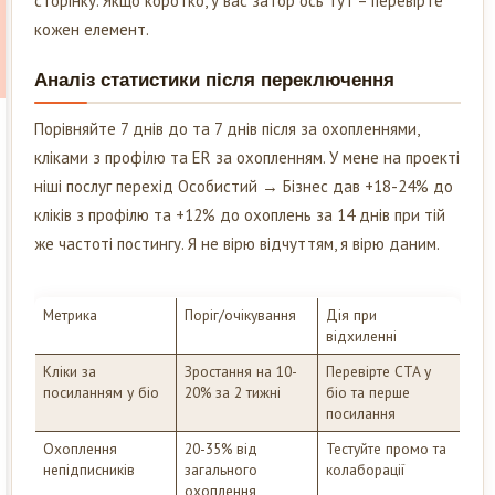
сторінку. Якщо коротко, у вас затор ось тут – перевірте
кожен елемент.
Аналіз статистики після переключення
Порівняйте 7 днів до та 7 днів після за охопленнями,
кліками з профілю та ER за охопленням. У мене на проекті
ніші послуг перехід Особистий → Бізнес дав +18-24% до
кліків з профілю та +12% до охоплень за 14 днів при тій
же частоті постингу. Я не вірю відчуттям, я вірю даним.
Метрика
Поріг/очікування
Дія при
відхиленні
Кліки за
Зростання на 10-
Перевірте CTA у
посиланням у біо
20% за 2 тижні
біо та перше
посилання
Охоплення
20-35% від
Тестуйте промо та
непідписників
загального
колаборації
охоплення