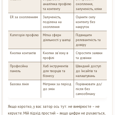
аналітика профілю
охоплення,
та контенту
залученість, кліки
ER за охопленням
Залученість,
Оцінити силу
поділена на
контенту без
охоплення
накруток
Категорія профілю
Мітка сфери
Підвищити
діяльності у шапці
релевантність та
довіру
Кнопки контактів
Кнопки зв’язку в
Спростити заявки
профілі
та дзвінки
Професійна
Хаб інструментів
Швидкий доступ
панель
для творців та
до Інсайтів та
бізнесу
налаштувань
Базова лінія
Метрики за період
Порівнювати до/
до змін
після без
самообману
Якщо коротко, у вас затор ось тут: не вимірюєте – не
керуєте. Мій підхід простий – якщо цифри не рухаються,