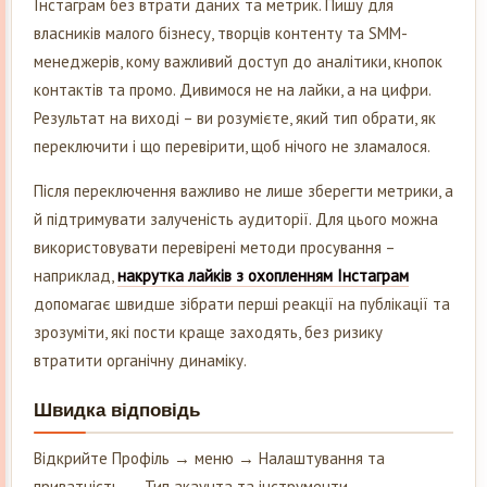
Інстаграм без втрати даних та метрик. Пишу для
власників малого бізнесу, творців контенту та SMM-
менеджерів, кому важливий доступ до аналітики, кнопок
контактів та промо. Дивимося не на лайки, а на цифри.
Результат на виході – ви розумієте, який тип обрати, як
переключити і що перевірити, щоб нічого не зламалося.
Після переключення важливо не лише зберегти метрики, а
й підтримувати залученість аудиторії. Для цього можна
використовувати перевірені методи просування –
наприклад,
накрутка лайків з охопленням Інстаграм
допомагає швидше зібрати перші реакції на публікації та
зрозуміти, які пости краще заходять, без ризику
втратити органічну динаміку.
Швидка відповідь
Відкрийте Профіль → меню → Налаштування та
приватність → Тип акаунта та інструменти →