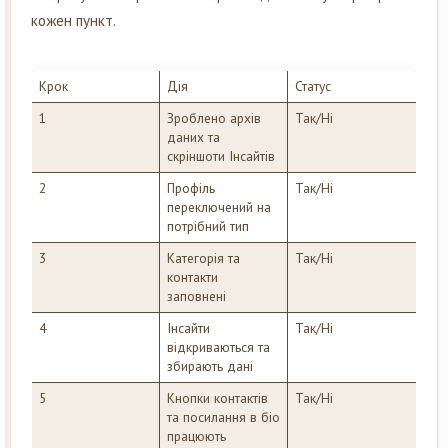
кожен пункт.
Крок
Дія
Статус
1
Зроблено архів
Так/Ні
даних та
скріншоти Інсайтів
2
Профіль
Так/Ні
переключений на
потрібний тип
3
Категорія та
Так/Ні
контакти
заповнені
4
Інсайти
Так/Ні
відкриваються та
збирають дані
5
Кнопки контактів
Так/Ні
та посилання в біо
працюють