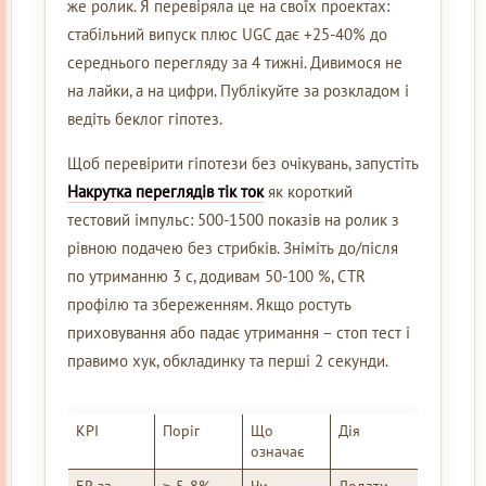
же ролик. Я перевіряла це на своїх проектах:
стабільний випуск плюс UGC дає +25-40% до
середнього перегляду за 4 тижні. Дивимося не
на лайки, а на цифри. Публікуйте за розкладом і
ведіть беклог гіпотез.
Щоб перевірити гіпотези без очікувань, запустіть
Накрутка переглядів тік ток
як короткий
тестовий імпульс: 500-1500 показів на ролик з
рівною подачею без стрибків. Зніміть до/після
по утриманню 3 с, додивам 50-100 %, CTR
профілю та збереженням. Якщо ростуть
приховування або падає утримання – стоп тест і
правимо хук, обкладинку та перші 2 секунди.
KPI
Поріг
Що
Дія
означає