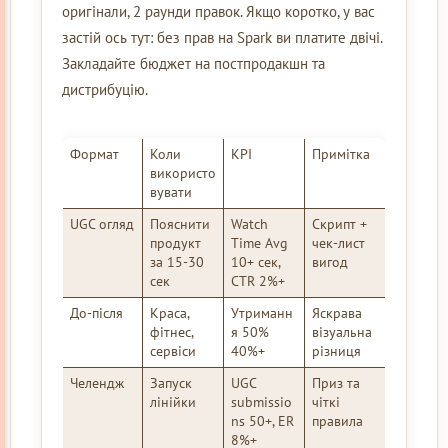
оригінали, 2 раунди правок. Якщо коротко, у вас
застій ось тут: без прав на Spark ви платите двічі.
Закладайте бюджет на постпродакшн та
дистрибуцію.
Формат
Коли
KPI
Примітка
використо
вувати
UGC огляд
Пояснити
Watch
Скрипт +
продукт
Time Avg
чек-лист
за 15-30
10+ сек,
вигод
сек
CTR 2%+
До-після
Краса,
Утриманн
Яскрава
фітнес,
я 50%
візуальна
сервіси
40%+
різниця
Челендж
Запуск
UGC
Приз та
лінійки
submissio
чіткі
ns 50+, ER
правила
8%+