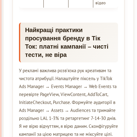
відео
Найкращі практики
просування бренду в Тік
Ток: платні кампанії – чисті
тести, не віра
У рекламі важлива розв’язка рук креативам та
чистота атрибуції. Налаштуйте піксель у TikTok
Ads Manager → Events Manager → Web Events та
перевірте PageView, ViewContent, AddToCart,
InitiateCheckout, Purchase. Формуйте аудиторії в
Ads Manager → Assets → Audiences та тримайте
роздільно LAL 1-3% та ретаргетинг 7-14-30 днів.
Я не вірю відчуттям, я вірю даним. Сконфігуруйте
кампанії за цією матрицею та не міксуйте цілі.