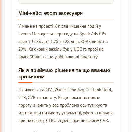
Міні-кейс: ecom аксесуари
У мене на проекті Х після чищення подій у
Events Manager та переходу на Spark Ads CPA
впав з 17.8$ до 11.2$ за 28 днів, ROAS виріс на
29%. Ключовий важіль був у UGC та праві на
Spark 90 днів, а не у збільшенні бюджету.
Як я приймаю рішення та що вважаю
критичним
Я дивлюся на CPA, Watch Time Avg, 2s Hook Hold,
CTR, CVR та частоту. Якщо показник нижче
порогу, значить у вас проблема ось тут: хук та
монтаж при низькому утриманні, офер та цільова
при низькому CTR, лендинг при низькому CVR.