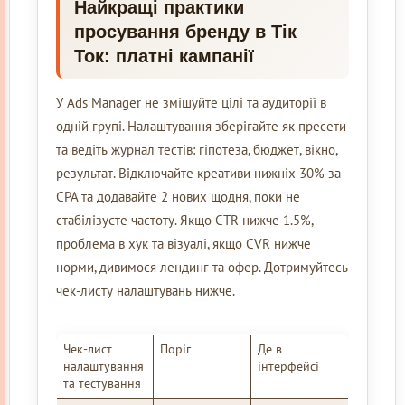
Найкращі практики
просування бренду в Тік
Ток: платні кампанії
У Ads Manager не змішуйте цілі та аудиторії в
одній групі. Налаштування зберігайте як пресети
та ведіть журнал тестів: гіпотеза, бюджет, вікно,
результат. Відключайте креативи нижніх 30% за
CPA та додавайте 2 нових щодня, поки не
стабілізуєте частоту. Якщо CTR нижче 1.5%,
проблема в хук та візуалі, якщо CVR нижче
норми, дивимося лендинг та офер. Дотримуйтесь
чек-листу налаштувань нижче.
Чек-лист
Поріг
Де в
налаштування
інтерфейсі
та тестування