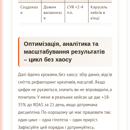
Соцдоказ
Дожим
CVR +2-4
Карусель
и
вагаючихс
п.п.
кейсів в
я
кінці
Оптимізація, аналітика та
масштабування результатів
– цикл без хаосу
Далі йдемо кроками, без хаосу: збір даних, відсів
сміття, рефакторинг креативів, масштаб. Якщо
цифри не рухаються, значить ви не впровадили, а
почитали. У мене в реальних кейсах це дає +18-
35% до ROAS за 21 день, якщо дотримана
дисципліна. По-хорошому це має працювати так:
один цикл – одна гіпотеза – один приріст.
Зафіксуйте цей порядок і дотримуйтесь.