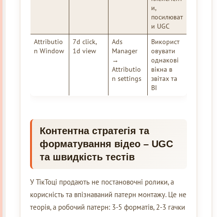
и,
посилюват
и UGC
Attributio
7d click,
Ads
Використ
n Window
1d view
Manager
овувати
→
однакові
Attributio
вікна в
n settings
звітах та
BI
Контентна стратегія та
форматування відео – UGC
та швидкість тестів
У ТікТоці продають не постановочні ролики, а
корисність та впізнаваний патерн монтажу. Це не
теорія, а робочий патерн: 3-5 форматів, 2-3 гачки