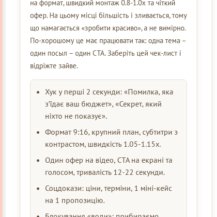
на формат, швидкий монтаж 0.8-1.0x та чіткий
офер. На цьому місці більшість і зливається, тому
що намагається «зробити красиво», а не вимірно.
По-хорошому це має працювати так: одна тема –
один посыл – один CTA. Заберіть цей чек-лист і
відріжте зайве.
Хук у перші 2 секунди: «Помилка, яка
з’їдає ваш бюджет», «Секрет, який
ніхто не показує».
Формат 9:16, крупний план, субтитри з
контрастом, швидкість 1.05-1.15x.
Один офер на відео, CTA на екрані та
голосом, тривалість 12-22 секунди.
Соцдокази: ціни, терміни, 1 міні-кейс
на 1 пропозицію.
Блокування «води»: прибираємо