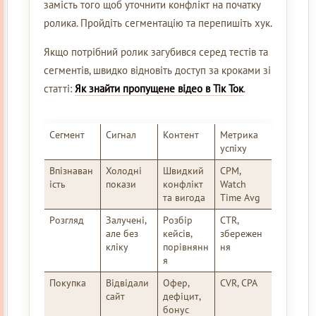
замість того щоб уточнити конфлікт на початку
ролика. Пройдіть сегментацію та перепишіть хук.
Якщо потрібний ролик загубився серед тестів та
сегментів, швидко відновіть доступ за кроками зі
статті:
Як знайти пропущене відео в Тік Ток
.
Сегмент
Сигнал
Контент
Метрика
успіху
Впізнаван
Холодні
Швидкий
CPM,
ість
покази
конфлікт
Watch
та вигода
Time Avg
Розгляд
Залучені,
Розбір
CTR,
але без
кейсів,
збережен
кліку
порівнянн
ня
я
Покупка
Відвідали
Офер,
CVR, CPA
сайт
дефіцит,
бонус