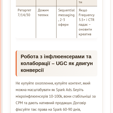
ти
Ретаргет
Дожим
Sequential
Якщо
7/14/30
теплих
messaging
Frequency
, 2-3
3.5+ і CTR
офери
падає –
оновити
креатив
Робота з інфлюенсерами та
колаборації – UGC як двигун
конверсії
Не купуйте охоплення, купуйте контент, який
можна масштабувати як Spark Ads. Беріть
мікроінфлюенсерів 10-100k, вони стабільніші за
CPM та дають нативний продакшн. Договір
фіксуйте так: права на Spark 60-90 днів,