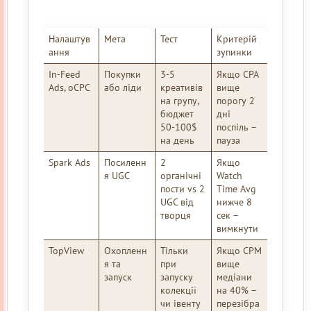
Налаштув
Мета
Тест
Критерій
ання
зупинки
In-Feed
Покупки
3-5
Якщо CPA
Ads, oCPC
або ліди
креативів
вище
на групу,
порогу 2
бюджет
дні
50-100$
поспіль –
на день
пауза
Spark Ads
Посиленн
2
Якщо
я UGC
органічні
Watch
пости vs 2
Time Avg
UGC від
нижче 8
творця
сек –
вимкнути
TopView
Охопленн
Тільки
Якщо CPM
я та
при
вище
запуск
запуску
медіани
колекції
на 40% –
чи івенту
перезібра