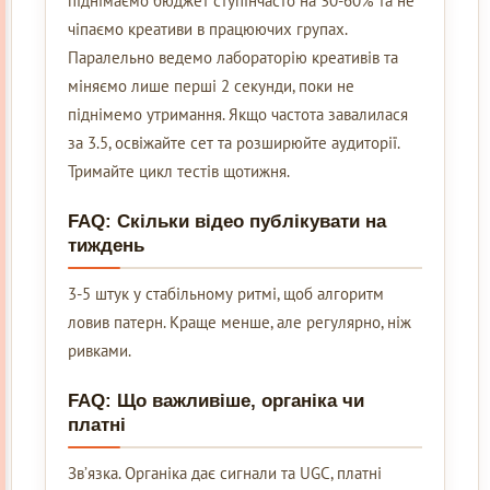
піднімаємо бюджет ступінчасто на 30-60% та не
чіпаємо креативи в працюючих групах.
Паралельно ведемо лабораторію креативів та
міняємо лише перші 2 секунди, поки не
піднімемо утримання. Якщо частота завалилася
за 3.5, освіжайте сет та розширюйте аудиторії.
Тримайте цикл тестів щотижня.
FAQ: Скільки відео публікувати на
тиждень
3-5 штук у стабільному ритмі, щоб алгоритм
ловив патерн. Краще менше, але регулярно, ніж
ривками.
FAQ: Що важливіше, органіка чи
платні
Зв’язка. Органіка дає сигнали та UGC, платні