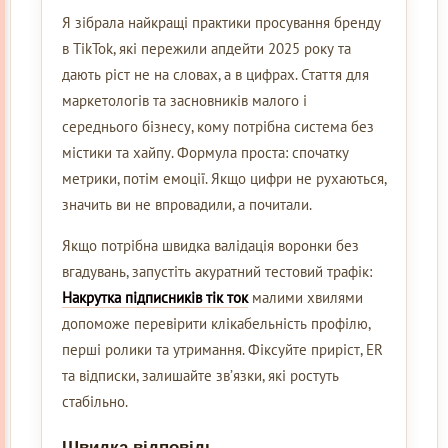
Я зібрала найкращі практики просування бренду
в TikTok, які пережили апдейти 2025 року та
дають ріст не на словах, а в цифрах. Стаття для
маркетологів та засновників малого і
середнього бізнесу, кому потрібна система без
містики та хайпу. Формула проста: спочатку
метрики, потім емоції. Якщо цифри не рухаються,
значить ви не впровадили, а почитали.
Якщо потрібна швидка валідація воронки без
вгадувань, запустіть акуратний тестовий трафік:
Накрутка підписників тік ток
малими хвилями
допоможе перевірити клікабельність профілю,
перші ролики та утримання. Фіксуйте приріст, ER
та відписки, залишайте зв’язки, які ростуть
стабільно.
Швидка відповідь