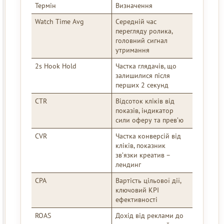
Термін
Визначення
Watch Time Avg
Середній час
перегляду ролика,
головний сигнал
утримання
2s Hook Hold
Частка глядачів, що
залишилися після
перших 2 секунд
CTR
Відсоток кліків від
показів, індикатор
сили оферу та прев’ю
CVR
Частка конверсій від
кліків, показник
зв’язки креатив –
лендинг
CPA
Вартість цільової дії,
ключовий KPI
ефективності
ROAS
Дохід від реклами до