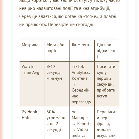
Якщо коротко, у вас застій ось тут: у ТікТоку часто
невірно налаштовані події та вікна атрибуції,
через це здається, що органіка «тягне», а платні
не працюють. Перевірте це сьогодні.
Метрика
Мета або
Як міряти
Дія при
поріг
відхиленн
і
Watch
8-12
TikTok
Посилити
Time Avg
секунд
Analytics:
хук у
мінімум
Контент
перші 2
→
секунди,
Середній
прибрати
час
вступ
перегляду
2s Hook
60%+
Ads
Переписат
Hold
утриманн
Manager
и перші
я на 2
→ Reports
фрази,
секунді
→ Video
додати
metrics
візуальни