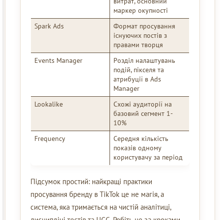
витрат, основний
маркер окупності
Spark Ads
Формат просування
існуючих постів з
правами творця
Events Manager
Розділ налаштувань
подій, пікселя та
атрибуції в Ads
Manager
Lookalike
Схожі аудиторії на
базовий сегмент 1-
10%
Frequency
Середня кількість
показів одному
користувачу за період
Підсумок простий: найкращі практики
просування бренду в TikTok це не магія, а
система, яка тримається на чистій аналітиці,
дисципліні тестів та UGC. Робіть це за кроками,