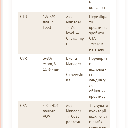
й
конфлікт
CTR
1.5-3%
Ads
Перезібра
для In-
Manager
ти
Feed
→ Ad
креативи,
level →
зробити
Clicks/Imp
CTA
r.
текстом
на відео
CVR
3-8%
Events
Перевірит
ecom, 8-
Manager
и
15% ліди
→
відповідні
Conversio
сть
ns
лендингу
до
обіцянки
креативу
CPA
≤ 0.3-0.6
Ads
Звужувати
вашого
Manager
аудиторії,
AOV
→ Cost
відключат
per result
и слабкі
плейсмент