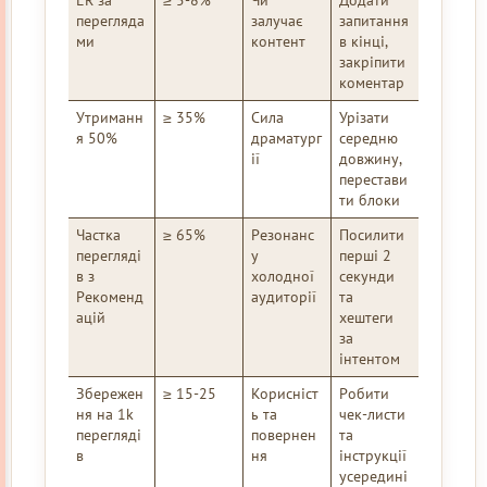
ER за
≥ 5-8%
Чи
Додати
перегляда
залучає
запитання
ми
контент
в кінці,
закріпити
коментар
Утриманн
≥ 35%
Сила
Урізати
я 50%
драматург
середню
ії
довжину,
перестави
ти блоки
Частка
≥ 65%
Резонанс
Посилити
перегляді
у
перші 2
в з
холодної
секунди
Рекоменд
аудиторії
та
ацій
хештеги
за
інтентом
Збережен
≥ 15-25
Корисніст
Робити
ня на 1k
ь та
чек-листи
перегляді
повернен
та
в
ня
інструкції
усередині