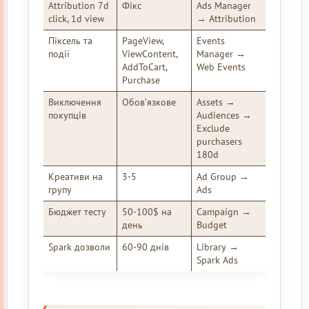
Attribution 7d
Фікс
Ads Manager
click, 1d view
→ Attribution
Піксель та
PageView,
Events
події
ViewContent,
Manager →
AddToCart,
Web Events
Purchase
Виключення
Обов’язкове
Assets →
покупців
Audiences →
Exclude
purchasers
180d
Креативи на
3-5
Ad Group →
групу
Ads
Бюджет тесту
50-100$ на
Campaign →
день
Budget
Spark дозволи
60-90 днів
Library →
Spark Ads