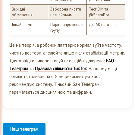
Вихідні
Заборона писати
Тест DM та
обмеження
незнайомим
@SpamBot
Інвайт-ліміт
Поріг запрошень в
До 50 на день
групу
Це не теорія, а робочий паттерн: нормалізуйте частоту,
чистіть повтори, апелюйте лише після стабілізації метрик.
Для довідки використовуйте офіційні джерела:
FAQ
Телеграм
та
Правила спільноти ТикТок
. На цьому місці
більшість і зливається. Я не рекомендую хаос,
рекомендую систему. Тіньовий бан Телеграм
перемагається дисципліною та цифрами.
Наш телеграм