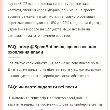
пауза 48-72 години, чистка контенту, нормалізація
частоти, апеляція через @SpamBot. У мене на проекті
ecommerce-каналу після чистки та плавного розкладу
перегляди повернулися з 18% до 92% медіани за 6 днів, а
утримання виросло на 12 пунктів. Якщо пустили на
самоплив – платите тижнями простою.
FAQ: чому @SpamBot пише, що все ок, але
охоплення впали
Бот фіксує спам-обмеження, але не всі поведінкові зрізи.
Дивіться метрики по медіані та тести у відкритих групах
– якщо цифри нижче порогів, це також обмеження.
FAQ: чи варто видаляти всі пости
Ні, видаляйте лише спірні та повторювані, інакше
втратите індекс та посилання. Спочатку приберіть сміття