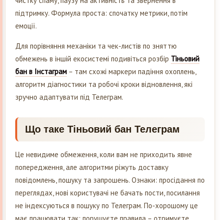
чистку спаму, паузу на активність та звернення в
підтримку. Формула проста: спочатку метрики, потім
емоції.
Для порівняння механіки та чек-листів по зняттю
обмежень в іншій екосистемі подивіться розбір
Тіньовий
бан в Інстаграм
– там схожі маркери падіння охоплень,
алгоритм діагностики та робочі кроки відновлення, які
зручно адаптувати під Телеграм.
Що таке Тіньовий бан Телеграм
Це невидиме обмеження, коли вам не приходить явне
попередження, але алгоритми ріжуть доставку
повідомлень, пошуку та запрошень. Ознаки: просідання по
переглядах, нові користувачі не бачать пости, посилання
не індексуються в пошуку по Телеграм. По-хорошому це
має працювати так: порушуєте правила – отримуєте