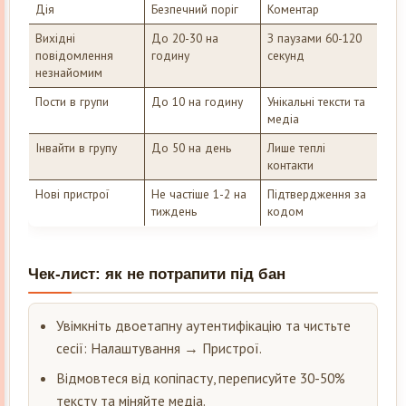
Дія
Безпечний поріг
Коментар
Вихідні
До 20-30 на
З паузами 60-120
повідомлення
годину
секунд
незнайомим
Пости в групи
До 10 на годину
Унікальні тексти та
медіа
Інвайти в групу
До 50 на день
Лише теплі
контакти
Нові пристрої
Не частіше 1-2 на
Підтвердження за
тиждень
кодом
Чек-лист: як не потрапити під бан
Увімкніть двоетапну аутентифікацію та чистьте
сесії: Налаштування → Пристрої.
Відмовтеся від копіпасту, переписуйте 30-50%
тексту та міняйте медіа.