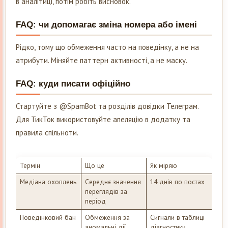
в аналітиці, потім робіть висновок.
FAQ: чи допомагає зміна номера або імені
Рідко, тому що обмеження часто на поведінку, а не на
атрибути. Міняйте паттерн активності, а не маску.
FAQ: куди писати офіційно
Стартуйте з @SpamBot та розділів довідки Телеграм.
Для ТикТок використовуйте апеляцію в додатку та
правила спільноти.
Термін
Що це
Як міряю
Медіана охоплень
Середнє значення
14 днів по постах
переглядів за
період
Поведінковий бан
Обмеження за
Сигнали в таблиці
аномальні дії
діагностики