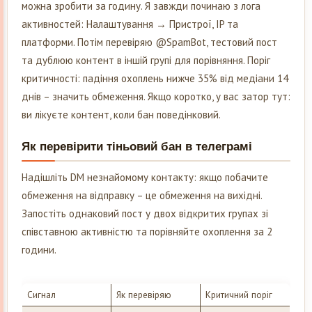
можна зробити за годину. Я завжди починаю з лога
активностей: Налаштування → Пристрої, IP та
платформи. Потім перевіряю @SpamBot, тестовий пост
та дублюю контент в іншій групі для порівняння. Поріг
критичності: падіння охоплень нижче 35% від медіани 14
днів – значить обмеження. Якщо коротко, у вас затор тут:
ви лікуєте контент, коли бан поведінковий.
Як перевірити тіньовий бан в телеграмі
Надішліть DM незнайомому контакту: якщо побачите
обмеження на відправку – це обмеження на вихідні.
Запостіть однаковий пост у двох відкритих групах зі
співставною активністю та порівняйте охоплення за 2
години.
Сигнал
Як перевіряю
Критичний поріг