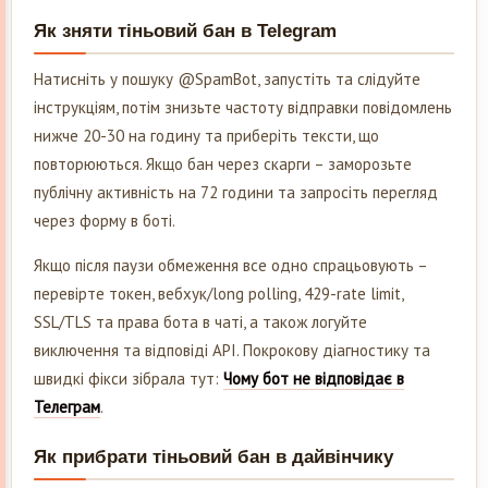
Як зняти тіньовий бан в Telegram
Натисніть у пошуку @SpamBot, запустіть та слідуйте
інструкціям, потім знизьте частоту відправки повідомлень
нижче 20-30 на годину та приберіть тексти, що
повторюються. Якщо бан через скарги – заморозьте
публічну активність на 72 години та запросіть перегляд
через форму в боті.
Якщо після паузи обмеження все одно спрацьовують –
перевірте токен, вебхук/long polling, 429-rate limit,
SSL/TLS та права бота в чаті, а також логуйте
виключення та відповіді API. Покрокову діагностику та
швидкі фікси зібрала тут:
Чому бот не відповідає в
Телеграм
.
Як прибрати тіньовий бан в дайвінчику