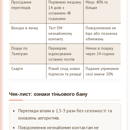
Просідання
Порівнюю медіану
Мінус 40% та
переглядів
14 днів з
більше
останніми 48
годинами
Вихідні в личку
Тест DM
Повідомлення не
незнайомому
йде або позначка
контакту
обмежень
Пошук по
Перевіряю
Немає в пошуку
Телеграм
індексування
через 24 години
останніх постів
Скарги
Різкий спад нових
Падіння утримання
підписок та реакції
сесії нижче 20%
Чек-лист: ознаки тіньового бану
Перегляди впали в 1.5-3 рази без сезонності та
оновлень алгоритмів.
Повідомлення незнайомим контактам не