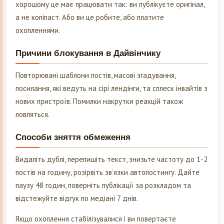
хорошому це має працювати так: ви публікуєте оригінал,
а не копіпаст. Або ви це робите, або платите
охопленнями.
Причини блокування в Дайвінчику
Повторювані шаблони постів, масові згадування,
посилання, які ведуть на сірі лендінги, та сплеск інвайтів з
нових пристроїв. Помилки накрутки реакцій також
ловляться.
Способи зняття обмеження
Видаліть дублі, перепишіть текст, знизьте частоту до 1-2
постів на годину, розірвіть зв’язки автопостингу. Дайте
паузу 48 годин, поверніть публікації за розкладом та
відстежуйте відгук по медіані 7 днів.
Якщо охоплення стабілізувалися і ви повертаєте