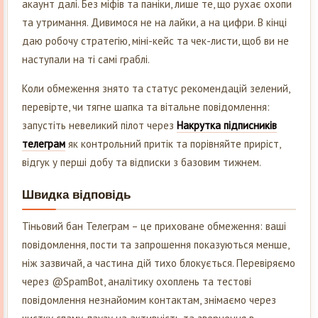
акаунт далі. Без міфів та паніки, лише те, що рухає охопи
та утримання. Дивимося не на лайки, а на цифри. В кінці
даю робочу стратегію, міні-кейс та чек-листи, щоб ви не
наступали на ті самі граблі.
Коли обмеження знято та статус рекомендацій зелений,
перевірте, чи тягне шапка та вітальне повідомлення:
запустіть невеликий пілот через
Накрутка підписників
телеграм
як контрольний притік та порівняйте приріст,
відгук у перші добу та відписки з базовим тижнем.
Швидка відповідь
Тіньовий бан Телеграм – це приховане обмеження: ваші
повідомлення, пости та запрошення показуються менше,
ніж зазвичай, а частина дій тихо блокується. Перевіряємо
через @SpamBot, аналітику охоплень та тестові
повідомлення незнайомим контактам, знімаємо через