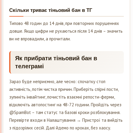
Скільки триває тіньовий бан в ТГ
Типово 48 годин до 14 днів, при повторних порушеннях
довше. Якщо цифри не рухаються після 14 днів – значить
ви не впровадили, а прочитали.
Як прибрати тіньовий бан в
телеграмі
Зараз буде неприємно, але чесно: спочатку стоп
активність, потім чистка причин. Приберіть спірні пости,
зупиніть інвайтинг, почистіть взаємні репости-ферми,
відключіть автопостинг на 48-72 години. Пройдіть через
@SpamBot – там статус та базові кроки розблокування.
Перевірте входи в Налаштування → Пристрої та вийдіть
з підозрілих сесій. Далі йдемо по кроках, без хаосу.