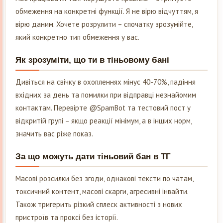
обмеження на конкретні функції. Я не вірю відчуттям, я
вірю даним. Хочете розрулити – спочатку зрозумійте,
який конкретно тип обмеження у вас.
Як зрозуміти, що ти в тіньовому бані
Дивіться на свічку в охопленнях мінус 40-70%, падіння
вхідних за день та помилки при відправці незнайомим
контактам. Перевірте @SpamBot та тестовий пост у
відкритій групі – якщо реакції мінімум, а в інших норм,
значить вас ріже показ.
За що можуть дати тіньовий бан в ТГ
Масові розсилки без згоди, однакові тексти по чатам,
токсичний контент, масові скарги, агресивні інвайти.
Також тригерить різкий сплеск активності з нових
пристроїв та проксі без історії.