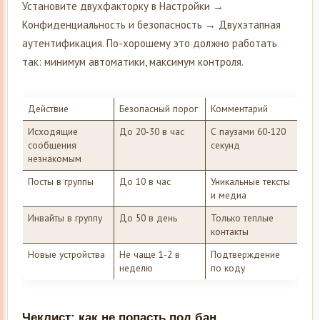
Установите двухфакторку в Настройки →
Конфиденциальность и безопасность → Двухэтапная
аутентификация. По-хорошему это должно работать
так: минимум автоматики, максимум контроля.
Действие
Безопасный порог
Комментарий
Исходящие
До 20-30 в час
С паузами 60-120
сообщения
секунд
незнакомым
Посты в группы
До 10 в час
Уникальные тексты
и медиa
Инвайты в группу
До 50 в день
Только теплые
контакты
Новые устройства
Не чаще 1-2 в
Подтверждение
неделю
по коду
Чеклист: как не попасть под бан