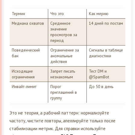
Термин
Что это
Как мерию
Медиана охватов
Срединное
14 дней по постам
значение
просмотров за
период
Поведенческий
Ограничение за
Сигналы в таблице
бан
аномальные
диагностики
действия
Исходящие
Запрет писать
Тест DM и
ограничения
незнакомым
@SpamBot
Инвайт-лимит
Порог
До 50 в день
приглашений в
группу
Это не теория, а рабочий паттерн: нормализуйте
частоту, чистите повторы, апеллируйте только после
стабилизации метрик. Для справки используйте