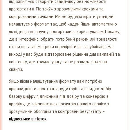
під запит «як створити слайд-шоу без можливості
прогортати в Тік ток?» з зрозумілими кроками та
контрольними точками. Ми не будемо вірити удачі, ми
налаштуємо формат так, щоб кадри йшли автоматично
як відео, а не вручну прогорталися користувачем. Покажу,
де в інтерфейсі обрати потрібний режим, які тривалості
ставити та які метрики перевірити після публікації. На
виході у вас буде відтворюване рішення для кампаній та
контенту, яке тримає увагу та не розпадається на
свайпи.
Якщо після налаштування формату вам потрібно
пришвидшити зростання аудиторії та швидко добір
базову цифру підписників під довіру та конверсію в
профіль, це закривається послугою нашого сервісу з
зрозумілими обсягами та контролем результату –
підписники в тікток