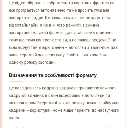
Це відео, зібране зі зображень та коротких фрагментів,
яке програється автоматично та не просить глядача
прогортати кадри. Ключова ознака – ви редагуєте на
відеотаймлайні, а не в «Фото режимі» з ручним
прогортанням. Такий формат дає стабільне утримання,
тому що темп контролюєте ви, а не палець глядача. Я не
вірю відчуттям, я вірю даним – автоплей з таймінгом дає
вище середній час перегляду. Зробіть так хоча б на
одному ролику сьогодні.
Визначення та особливості формату
Це послідовність кадрів із заданою тривалістю кожного
кадру, об’єднаних в один відеоролик з автоплеєм та
автоповтором. Всередині такого ролику немає свайпу між
кадрами – користувач може лише перейти до наступного
відео.