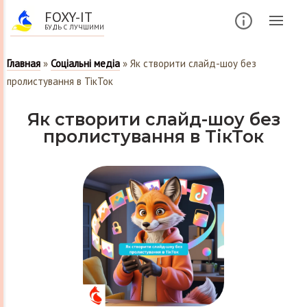
FOXY-IT
БУДЬ С ЛУЧШИМИ
Главная
»
Соціальні медіа
»
Як створити слайд-шоу без
пролистування в ТікТок
Як створити слайд-шоу без
пролистування в ТікТок