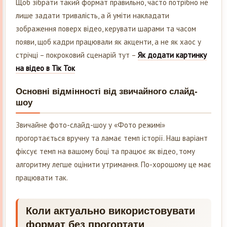
Щоб зібрати такий формат правильно, часто потрібно не
лише задати тривалість, а й уміти накладати
зображення поверх відео, керувати шарами та часом
появи, щоб кадри працювали як акценти, а не як хаос у
стрічці – покроковий сценарій тут –
Як додати картинку
на відео в Тік Ток
Основні відмінності від звичайного слайд-
шоу
Звичайне фото-слайд-шоу у «Фото режимі»
прогортається вручну та ламає темп історії. Наш варіант
фіксує темп на вашому боці та працює як відео, тому
алгоритму легше оцінити утримання. По-хорошому це має
працювати так.
Коли актуально використовувати
формат без прогортати