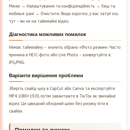
Меню → Налаштування та конфіденційність → Кеш та
мобільні дані → Очистити. Якщо коротко, у вас затуп ось
тут – ви не на таймлайні відео.
Діагностика можливих помилок
Немає таймлайну – значить обрано «Фото режим». Часто
причина в HEIC-фото або Live Photo – конвертуйте в
JPG/PNG.
Варіанти вирішення проблеми
Зберіть слайд-шоу в CapCut або Canva та експортуйте
MP4 1080×1920, потім завантажте в ТікТок як звичайне
відео. Це швидкий обхідний шлях без ризику піти в
свайпи.
Помилки та ризики