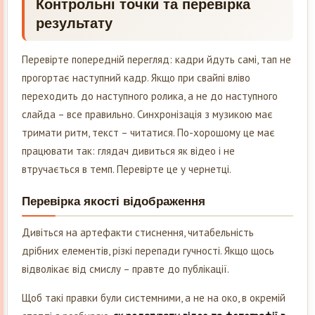
Контрольні точки та перевірка
результату
Перевірте попередній перегляд: кадри йдуть самі, тап не
прогортає наступний кадр. Якщо при свайпі вліво
переходить до наступного ролика, а не до наступного
слайда – все правильно. Синхронізація з музикою має
тримати ритм, текст – читатися. По-хорошому це має
працювати так: глядач дивиться як відео і не
втручається в темп. Перевірте це у чернетці.
Перевірка якості відображення
Дивіться на артефакти стиснення, читабельність
дрібних елементів, різкі перепади гучності. Якщо щось
відволікає від смислу – правте до публікації.
Щоб такі правки були системними, а не на око, в окремій