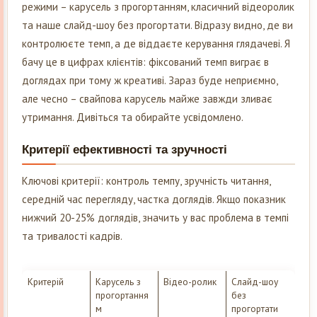
режими – карусель з прогортанням, класичний відеоролик
та наше слайд-шоу без прогортати. Відразу видно, де ви
контролюєте темп, а де віддаєте керування глядачеві. Я
бачу це в цифрах клієнтів: фіксований темп виграє в
доглядах при тому ж креативі. Зараз буде неприємно,
але чесно – свайпова карусель майже завжди зливає
утримання. Дивіться та обирайте усвідомлено.
Критерії ефективності та зручності
Ключові критерії: контроль темпу, зручність читання,
середній час перегляду, частка доглядів. Якщо показник
нижчий 20-25% доглядів, значить у вас проблема в темпі
та тривалості кадрів.
Критерій
Карусель з
Відео-ролик
Слайд-шоу
прогортання
без
м
прогортати