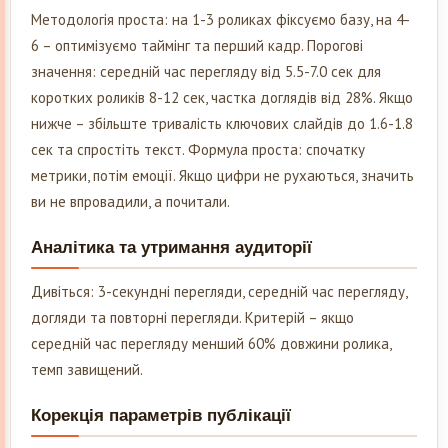
Методологія проста: на 1-3 роликах фіксуємо базу, на 4-
6 – оптимізуємо таймінг та перший кадр. Порогові
значення: середній час перегляду від 5.5-7.0 сек для
коротких роликів 8-12 сек, частка доглядів від 28%. Якщо
нижче – збільште тривалість ключових слайдів до 1.6-1.8
сек та спростіть текст. Формула проста: спочатку
метрики, потім емоції. Якщо цифри не рухаються, значить
ви не впровадили, а почитали.
Аналітика та утримання аудиторії
Дивіться: 3-секундні перегляди, середній час перегляду,
догляди та повторні перегляди. Критерій – якщо
середній час перегляду менший 60% довжини ролика,
темп завищений.
Корекція параметрів публікації