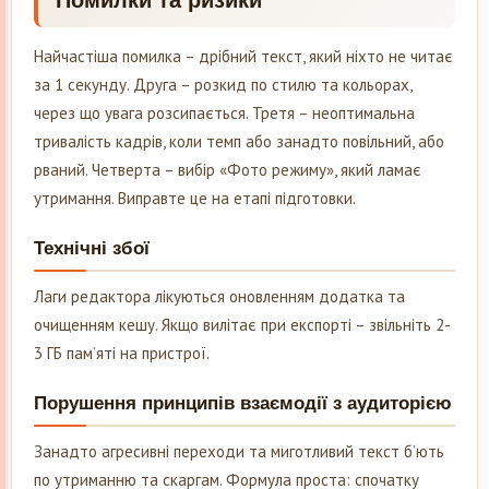
Найчастіша помилка – дрібний текст, який ніхто не читає
за 1 секунду. Друга – розкид по стилю та кольорах,
через що увага розсипається. Третя – неоптимальна
тривалість кадрів, коли темп або занадто повільний, або
рваний. Четверта – вибір «Фото режиму», який ламає
утримання. Виправте це на етапі підготовки.
Технічні збої
Лаги редактора лікуються оновленням додатка та
очищенням кешу. Якщо вилітає при експорті – звільніть 2-
3 ГБ пам’яті на пристрої.
Порушення принципів взаємодії з аудиторією
Занадто агресивні переходи та миготливий текст б’ють
по утриманню та скаргам. Формула проста: спочатку