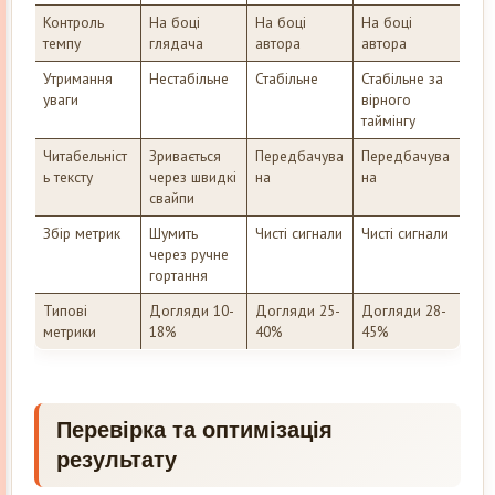
Контроль
На боці
На боці
На боці
темпу
глядача
автора
автора
Утримання
Нестабільне
Стабільне
Стабільне за
уваги
вірного
таймінгу
Читабельніст
Зривається
Передбачува
Передбачува
ь тексту
через швидкі
на
на
свайпи
Збір метрик
Шумить
Чисті сигнали
Чисті сигнали
через ручне
гортання
Типові
Догляди 10-
Догляди 25-
Догляди 28-
метрики
18%
40%
45%
Перевірка та оптимізація
результату