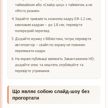
таймлайном або «Слайд-шоу» з таймінгом, а не
«Фото режим».
Задайте тривалість кожному кадру 0.8-1.2 сек,
ключовим кадрам – до 1.8 сек; перевірте
попередній перегляд.
Додайте музику з бібліотеки, титри, перевірте
автоповтор – свайп по екрану не повинен
перемикати кадри.
На екрані публікації ввімкніть Завантаження HD,
додайте опис та хештеги, опублікуйте та
перевірте утримання.
Що являє собою слайд-шоу без
прогортати