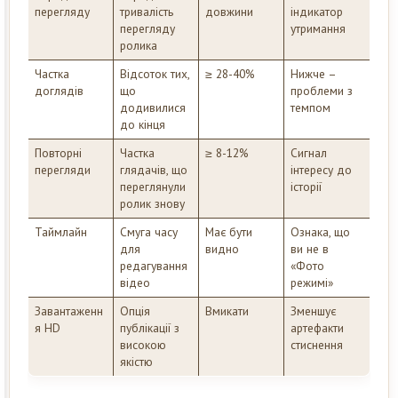
перегляду
тривалість
довжини
індикатор
перегляду
утримання
ролика
Частка
Відсоток тих,
≥ 28-40%
Нижче –
доглядів
що
проблеми з
додивилися
темпом
до кінця
Повторні
Частка
≥ 8-12%
Сигнал
перегляди
глядачів, що
інтересу до
переглянули
історії
ролик знову
Таймлайн
Смуга часу
Має бути
Ознака, що
для
видно
ви не в
редагування
«Фото
відео
режимі»
Завантаженн
Опція
Вмикати
Зменшує
я HD
публікації з
артефакти
високою
стиснення
якістю