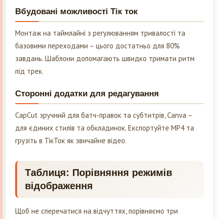
Вбудовані можливості Тік ток
Монтаж на таймлайні з регулюванням тривалості та
базовими переходами – цього достатньо для 80%
завдань. Шаблони допомагають швидко тримати ритм
під трек.
Сторонні додатки для редагування
CapCut зручний для батч-правок та субтитрів, Canva –
для єдиних стилів та обкладинок. Експортуйте MP4 та
грузіть в ТікТок як звичайне відео.
Таблиця: Порівняння режимів
відображення
Щоб не сперечатися на відчуттях, порівняємо три