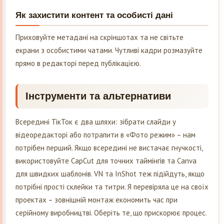
Як захистити контент та особисті дані
Приховуйте метадані на скріншотах та не світьте
екрани з особистими чатами. Чутливі кадри розмазуйте
прямо в редакторі перед публікацією.
Інструменти та альтернативи
Всередині ТікТок є два шляхи: зібрати слайди у
відеоредакторі або потрапити в «Фото режим» – нам
потрібен перший. Якщо всередині не вистачає гнучкості,
використовуйте CapCut для точних таймінгів та Canva
для швидких шаблонів. VN та InShot теж підійдуть, якщо
потрібні прості склейки та титри. Я перевіряла це на своїх
проектах – зовнішній монтаж економить час при
серійному виробництві. Оберіть те, що прискорює процес.