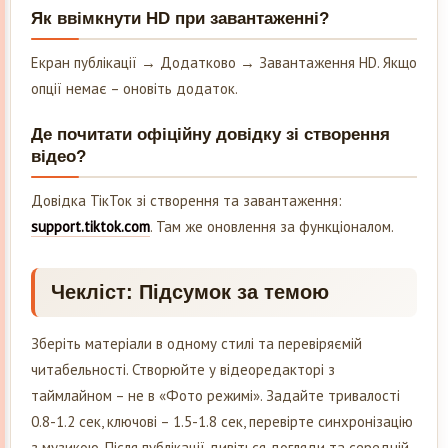
Як ввімкнути HD при завантаженні?
Екран публікації → Додатково → Завантаження HD. Якщо
опції немає – оновіть додаток.
Де почитати офіційну довідку зі створення
відео?
Довідка ТікТок зі створення та завантаження:
support.tiktok.com
. Там же оновлення за функціоналом.
Чекліст: Підсумок за темою
Зберіть матеріали в одному стилі та перевіряємій
читабельності. Створюйте у відеоредакторі з
таймлайном – не в «Фото режимі». Задайте тривалості
0.8-1.2 сек, ключові – 1.5-1.8 сек, перевірте синхронізацію
з музикою. Після публікації дивіться догляди та середній