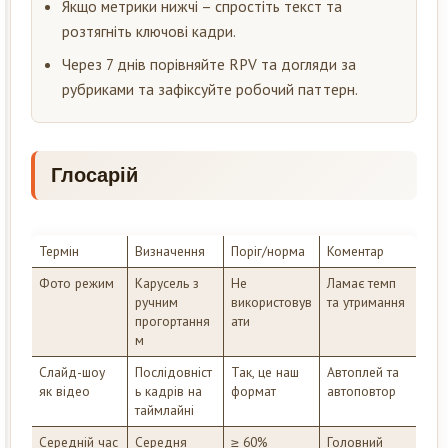
Якщо метрики нижчі – спростіть текст та
розтягніть ключові кадри.
Через 7 днів порівняйте RPV та догляди за
рубриками та зафіксуйте робочий паттерн.
Глосарій
Термін
Визначення
Поріг/норма
Коментар
Фото режим
Карусель з
Не
Ламає темп
ручним
використовув
та утримання
прогортання
ати
м
Слайд-шоу
Послідовніст
Так, це наш
Автоплей та
як відео
ь кадрів на
формат
автоповтор
таймлайні
Середній час
Середня
≥ 60%
Головний