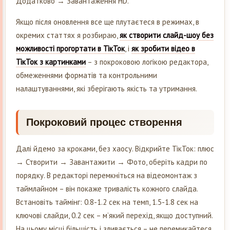
Додатково → Завантаження HD.
Якщо після оновлення все ще плутаєтеся в режимах, в
окремих статтях я розбираю,
як створити слайд-шоу без
можливості прогортати в ТікТок
, і
як зробити відео в
ТікТок з картинками
– з покроковою логікою редактора,
обмеженнями форматів та контрольними
налаштуваннями, які зберігають якість та утримання.
Покроковий процес створення
Далі йдемо за кроками, без хаосу. Відкрийте ТікТок: плюс
→ Створити → Завантажити → Фото, оберіть кадри по
порядку. В редакторі перемкніться на відеомонтаж з
таймлайном – він покаже тривалість кожного слайда.
Встановіть таймінг: 0.8-1.2 сек на темп, 1.5-1.8 сек на
ключові слайди, 0.2 сек – м’який перехід, якщо доступний.
На цьому місці більшість і зливається – не перемикайтеся