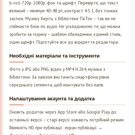
b-roll 720p-1080p, фон та шрифт. Перевірте, що текст
великий – мінімум 40-48 pt, контраст 4.5:1, без тонких
засічок. Музику беріть з бібліотеки ТікТок – так ви не
спіймаєте блок по аудіо. Не ускладнюємо те, що можна
зробити за годину – шаблон обкладинки, єдиний стиль,
один шрифт. Підготуйте все до відкриття редактора.
Необхідні матеріали та інструменти
Фото у JPG або PNG, відео у MP4 H.264, музика з
бібліотеки. За залізом вистачить смартфона рівня
середнього сегмента, щоб монтувати без лагів.
Налаштування акаунта та додатка
Оновіть додаток через App Store або Google Play до
останньої версії – старі версії ховають потрібний режим.
Ввімкніть HD при публікації: екран публікації →