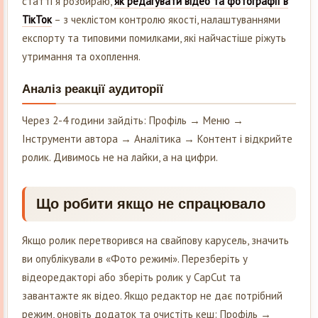
статті я розбираю,
як редагувати відео та фотографії в
ТікТок
– з чеклістом контролю якості, налаштуваннями
експорту та типовими помилками, які найчастіше ріжуть
утримання та охоплення.
Аналіз реакції аудиторії
Через 2-4 години зайдіть: Профіль → Меню →
Інструменти автора → Аналітика → Контент і відкрийте
ролик. Дивимось не на лайки, а на цифри.
Що робити якщо не спрацювало
Якщо ролик перетворився на свайпову карусель, значить
ви опублікували в «Фото режимі». Перезберіть у
відеоредакторі або зберіть ролик у CapCut та
завантажте як відео. Якщо редактор не дає потрібний
режим, оновіть додаток та очистіть кеш: Профіль →