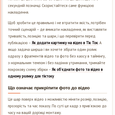
секундній позначці. Скористайтеся саме функцією
накладення.
Щоб зробити це правильно і не втратити якість, потрібен
точний сценарій – де вмикати накладення, як виставляти
тривалість, позицію та шари, і що перевіряти перед
публікацією –
Як додати картинку на відео в Тік Ток
. А
якщо задача ширша і ви хочете зібрати один ролик
одразу з фрагментів відео та фото без хаосу в таймінгу,
з нормальним темпом і без падіння утримання, тримайте
покрокову схему збірки –
Як об’єднати фото та відео в
одному ролику для тіктоку
Що означає прикріпити фото до відео
Це шар поверх відео з можливістю міняти розмір, позицію,
прозорість та час показу. По суті це кадр з прив’язкою до
часу на вашій доріжці монтажу.