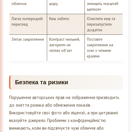
обличчя
шару
зменшіть масштаб
щипком
Лагає попередній
Кеш забито
Очистити кеш та
перегляд
перезапустити
додаток
Злітає закріплення
Контраст низький,
Поставте
алгоритм не
закріплення на
чіпляє об’єкт
зоні з чіткими
краями
Безпека та ризики
Порушення авторських прав на зображення призводить
до зняття ролика або обмеження показів.
Використовуйте свої фото або ліцензії, а при цитуванні
вказуйте джерело. Проблеми з конфіденційністю
виникають, коли ви підсвічуєте чужі обличчя або