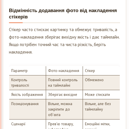
Відмінність додавання фото від накладення
стікерів
Стікер часто стискає картинку та обмежує тривалість, а
фото-накладення зберігає вихідну якість і дає таймлайн.
Якщо потрібен точний час та чиста різкість, беріть
накладення.
Параметр
Фото-накладення
Стікер
Контроль
Повний контроль
Обмежено
тривалості
на таймлайні
Якість зображення
Зберігає вихідне
Може стискати
Позиціонування
Вільне, можна
Вільне, але без
закріпити до
таймлайну
об’єкта
Сценарії
Прев’ю товару,
Емоційні мітки,