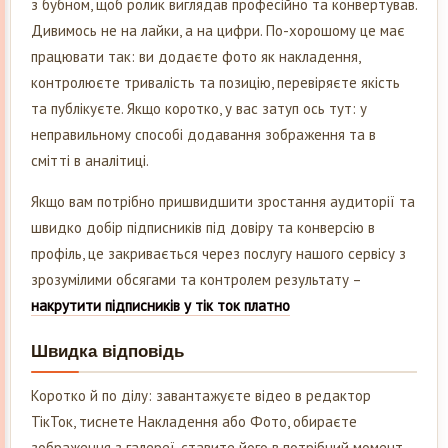
з бубном, щоб ролик виглядав професійно та конвертував.
Дивимось не на лайки, а на цифри. По-хорошому це має
працювати так: ви додаєте фото як накладення,
контролюєте тривалість та позицію, перевіряєте якість
та публікуєте. Якщо коротко, у вас затуп ось тут: у
неправильному способі додавання зображення та в
смітті в аналітиці.
Якщо вам потрібно пришвидшити зростання аудиторії та
швидко добір підписників під довіру та конверсію в
профіль, це закривається через послугу нашого сервісу з
зрозумілими обсягами та контролем результату –
накрутити підписників у тік ток платно
Швидка відповідь
Коротко й по ділу: завантажуєте відео в редактор
ТікТок, тиснете Накладення або Фото, обираєте
зображення з галереї, ставите його в потрібний момент,