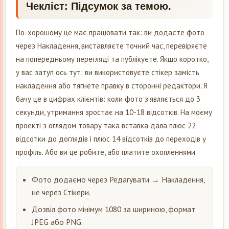
Чекліст: Підсумок за темою.
По-хорошому це має працювати так: ви додаєте фото
через Накладення, виставляєте точний час, перевіряєте
на попередньому перегляді та публікуєте. Якщо коротко,
у вас затуп ось тут: ви використовуєте стікер замість
накладення або тягнете правку в сторонні редактори. Я
бачу це в цифрах клієнтів: коли фото з’являється до 3
секунди, утримання зростає на 10-18 відсотків. На моєму
проекті з оглядом товару така вставка дала плюс 22
відсотки до доглядів і плюс 14 відсотків до переходів у
профіль. Або ви це робите, або платите охопленнями.
Фото додаємо через Редагувати → Накладення,
не через Стікери.
Дозвіл фото мінімум 1080 за шириною, формат
JPEG або PNG.