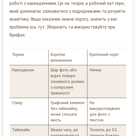
роботі з накладеннями. Це не теорія, а робочий паттерн,
який допомагає спілкуватися з підрядниками та розуміти
аналітику. Якщо показник нижче порогу, значить у вас
проблема ось тут. Збережіть та використовуйте при
брифах.
Термін
Коротке
Критичний поріг
визначення
Накладення
Шар фото або
Немає
відео поверх
основного ролика
з контролем
тривалості
Стікер
Графічний елемент
Не
без таймлайну,
використовувати
може стискати
для фото з
якість
текстом
Таймлайн
Шкала часу, де
Точність до 0.1
налаштовується
секунди бажано