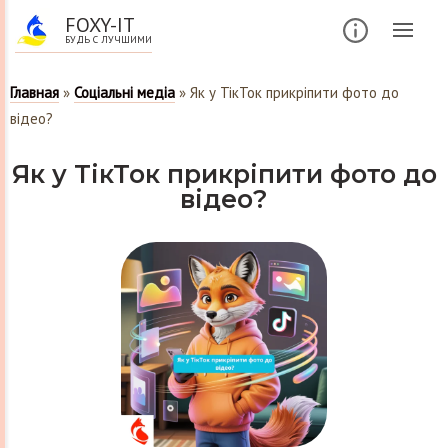
FOXY-IT
БУДЬ С ЛУЧШИМИ
Главная
»
Соціальні медіа
»
Як у ТікТок прикріпити фото до
відео?
Як у ТікТок прикріпити фото до
відео?