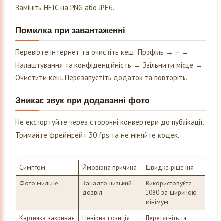
Замініть HEIC на PNG або JPEG.
Помилка при завантаженні
Перевірте інтернет та очистіть кеш: Профіль → ≡ →
Налаштування та конфіденційність → Звільнити місце →
Очистити кеш. Перезапустіть додаток та повторіть.
Зникає звук при додаванні фото
Не експортуйте через сторонні конвертери до публікації.
Тримайте фреймрейт 30 fps та не міняйте кодек.
Симптом
Ймовірна причина
Швидке рішення
Фото мильне
Занадто низький
Використовуйте
дозвіл
1080 за шириною
мінімум
Картинка закриває
Невірна позиція
Перетягніть та