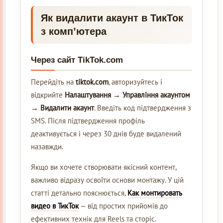
Як видалити акаунт в ТикТок
з комп’ютера
Через сайт TikTok.com
Перейдіть на
tiktok.com
, авторизуйтесь і
відкрийте
Налаштування → Управління акаунтом
→ Видалити акаунт
. Введіть код підтвердження з
SMS. Після підтвердження профіль
деактивується і через 30 днів буде видалений
назавжди.
Якщо ви хочете створювати якісний контент,
важливо відразу освоїти основи монтажу. У цій
статті детально пояснюється,
Как монтировать
видео в ТикТок
— від простих прийомів до
ефективних технік для Reels та сторіс.