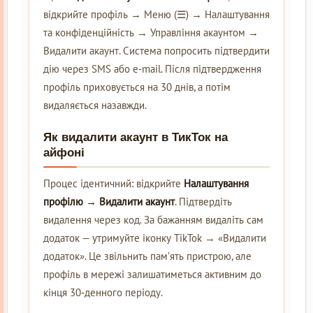
відкрийте профіль → Меню (☰) → Налаштування
та конфіденційність → Управління акаунтом →
Видалити акаунт. Система попросить підтвердити
дію через SMS або e‑mail. Після підтвердження
профіль приховується на 30 днів, а потім
видаляється назавжди.
Як видалити акаунт в ТикТок на
айфоні
Процес ідентичний: відкрийте
Налаштування
профілю → Видалити акаунт
. Підтвердіть
видалення через код. За бажанням видаліть сам
додаток — утримуйте іконку TikTok → «Видалити
додаток». Це звільнить пам’ять пристрою, але
профіль в мережі залишатиметься активним до
кінця 30‑денного періоду.