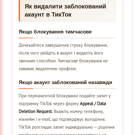
Як видалити заблокований
акаунт в ТикТок
Якщо блокування тимчасове
Дочекайтеся завершення строку блокування,
після чого увійдіть в акаунт і видаліть його
звичним способом. Тимчасове блокування не
заважає видаленню профілю.
Якщо акаунт заблокований назавжди
При перманентній блокуванні подайте запит у
підтримку TikTok через форму
Appeal / Data
Deletion Request
. Вкажіть номер телефону,
нікнейм і e‑mail, що підтверджує володіння.
TikTok розглядає запит індивідуально — рішення
приймається за результатами перевірки і не