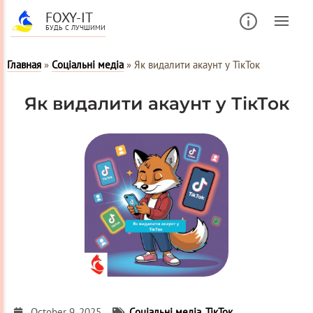
FOXY-IT
БУДЬ С ЛУЧШИМИ
Главная
»
Соціальні медіа
»
Як видалити акаунт у ТікТок
Як видалити акаунт у ТікТок
October 9, 2025
Соціальні медіа
,
ТікТок