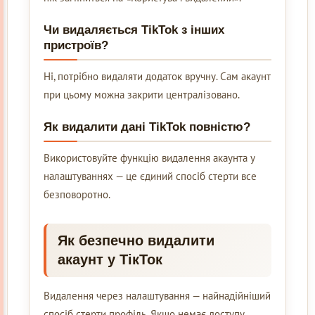
Чи видаляється TikTok з інших
пристроїв?
Ні, потрібно видаляти додаток вручну. Сам акаунт
при цьому можна закрити централізовано.
Як видалити дані TikTok повністю?
Використовуйте функцію видалення акаунта у
налаштуваннях — це єдиний спосіб стерти все
безповоротно.
Як безпечно видалити
акаунт у ТікТок
Видалення через налаштування — найнадійніший
спосіб стерти профіль. Якщо немає доступу,