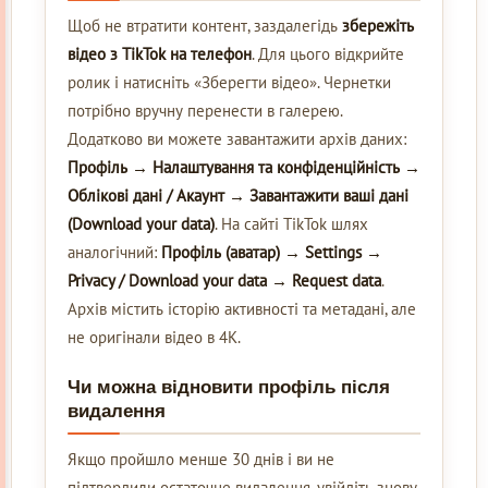
Щоб не втратити контент, заздалегідь
збережіть
відео з TikTok на телефон
. Для цього відкрийте
ролик і натисніть «Зберегти відео». Чернетки
потрібно вручну перенести в галерею.
Додатково ви можете завантажити архів даних:
Профіль → Налаштування та конфіденційність →
Облікові дані / Акаунт → Завантажити ваші дані
(Download your data)
. На сайті TikTok шлях
аналогічний:
Профіль (аватар) → Settings →
Privacy / Download your data → Request data
.
Архів містить історію активності та метадані, але
не оригінали відео в 4K.
Чи можна відновити профіль після
видалення
Якщо пройшло менше 30 днів і ви не
підтвердили остаточне видалення, увійдіть знову