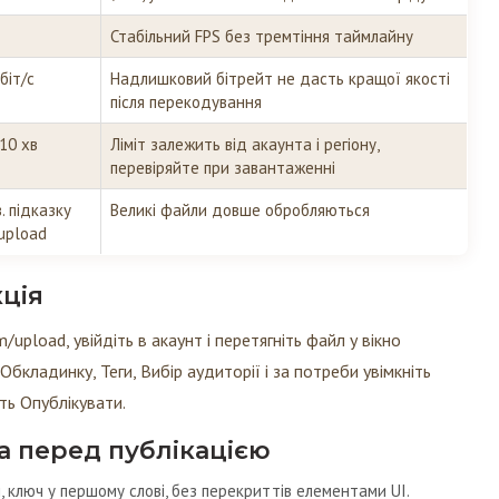
Стабільний FPS без тремтіння таймлайну
біт/с
Надлишковий бітрейт не дасть кращої якості
після перекодування
10 хв
Ліміт залежить від акаунта і регіону,
перевіряйте при завантаженні
. підказку
Великі файли довше обробляються
upload
ція
/upload, увійдіть в акаунт і перетягніть файл у вікно
Обкладинку, Теги, Вибір аудиторії і за потреби увімкніть
іть Опублікувати.
а перед публікацією
 ключ у першому слові, без перекриттів елементами UI.