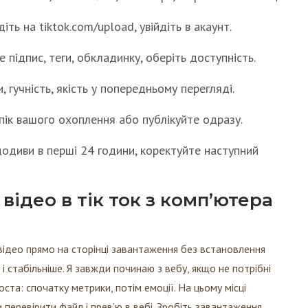
іть на tiktok.com/upload, увійдіть в акаунт.
 підпис, теги, обкладинку, оберіть доступність.
, гучність, якість у попередньому перегляді.
пік вашого охоплення або публікуйте одразу.
додиви в перші 24 години, коректуйте наступний
відео в тік ток з комп’ютера
відео прямо на сторінці завантаження без встановлення
 стабільніше. Я завжди починаю з вебу, якщо не потрібні
оста: спочатку метрики, потім емоції. На цьому місці
и перевірити файл і прев’ю в вебі. Зробіть завантаження