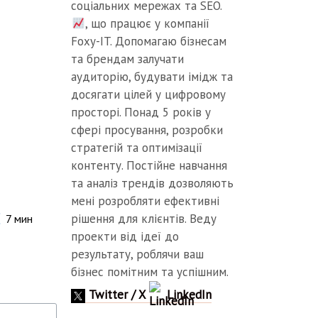
соціальних мережах та SEO.
, що працює у компанії
Foxy-IT. Допомагаю бізнесам
та брендам залучати
аудиторію, будувати імідж та
досягати цілей у цифровому
просторі. Понад 5 років у
сфері просування, розробки
стратегій та оптимізації
контенту. Постійне навчання
та аналіз трендів дозволяють
мені розробляти ефективні
рішення для клієнтів. Веду
7
мин
проекти від ідеї до
результату, роблячи ваш
бізнес помітним та успішним.
Twitter / X
LinkedIn