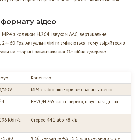
 формату відео
 MP4 з кодеком H.264 і звуком AAC, вертикальне
24-60 fps. Актуальні ліміти змінюються, тому звіряйтеся з
зками на сторінці завантаження. Офіційне джерело:
імум
Коментар
4/MOV
MP4 стабільніше при веб-завантаженні
64
HEVC/H.265 часто перекодовується довше
 96 Кбіт/с
Стерео 44.1 або 48 кГц
0×1280
9:16, уникайте 4:5 і 1:1 для основного фіду