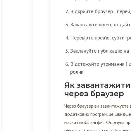
Відкрийте браузер і перейд
Завантажте відео, додайте
Перевірте прев’ю, субтитри
Заплануйте публікацію на 
Відстежуйте утримання і 
ролик.
Як завантажити 
через браузер
Через браузер ви завантажуєте 
додаткових програм, це швидше і
маски і мобільні фічі. Формула пр
більшість і зливається, забуваюч