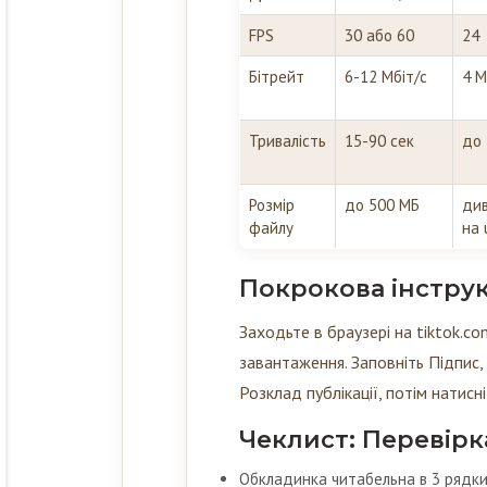
FPS
30 або 60
24
Бітрейт
6-12 Мбіт/с
4 М
Тривалість
15-90 сек
до 
Розмір
до 500 МБ
див
файлу
на 
Покрокова інструк
Заходьте в браузері на tiktok.com
завантаження. Заповніть Підпис, 
Розклад публікації, потім натисн
Чеклист: Перевірк
Обкладинка читабельна в 3 рядки,