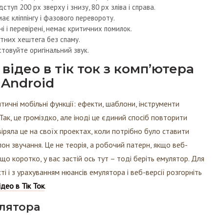
дступ 200 px зверху і знизу, 80 px зліва і справа.
емає кліппінгу і фазового перевороту.
і і перевірені, немає критичних помилок.
нтних хештега без спаму.
стовуйте оригінальний звук.
відео в тік ток з комп’ютера
 Android
тичні мобільні функції: ефекти, шаблони, інструменти
ак, це громіздко, але іноді це єдиний спосіб повторити
евіряла це на своїх проектах, коли потрібно було ставити
он звучання. Це не теорія, а робочий патерн, якщо веб-
кщо коротко, у вас застій ось тут – тоді беріть емулятор.
Для
і і з урахуванням нюансів емулятора і веб-версії розгорніть
део в Тік Ток
.
лятора