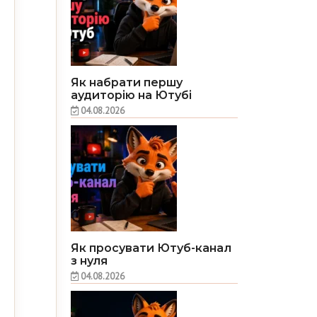
Як набрати першу
аудиторію на Ютубі
04.08.2026
Як просувати Ютуб-канал
з нуля
04.08.2026