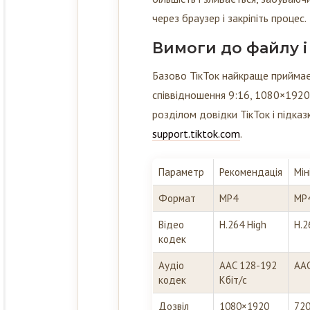
через браузер і закріпіть процес.
Вимоги до файлу і
Базово ТікТок найкраще приймає
співвідношення 9:16, 1080×1920, 
розділом довідки ТікТок і підка
support.tiktok.com
.
Параметр
Рекомендація
Мін
Формат
MP4
MP
Відео
H.264 High
H.2
кодек
Аудіо
AAC 128-192
AAC
кодек
Кбіт/с
Дозвіл
1080×1920
72