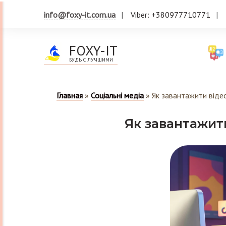
info@foxy-it.com.ua
Viber: +380977710771
FOXY-IT
БУДЬ С ЛУЧШИМИ
Главная
»
Соціальні медіа
»
Як завантажити відео
Як завантажити