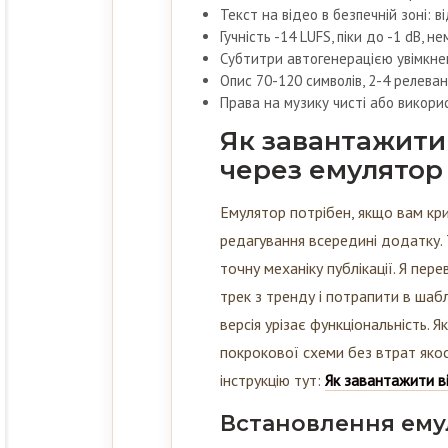
Текст на відео в безпечній зоні: ві
Гучність -14 LUFS, піки до -1 dB, н
Субтитри автогенерацією увімкнен
Опис 70-120 символів, 2-4 релева
Права на музику чисті або викори
Як завантажити 
через емулятор
Емулятор потрібен, якщо вам кри
редагування всередині додатку. Т
точну механіку публікації. Я пер
трек з тренду і потрапити в шабл
версія урізає функціональність. Я
покрокової схеми без втрат якост
інструкцію тут:
Як завантажити ві
Встановлення ему