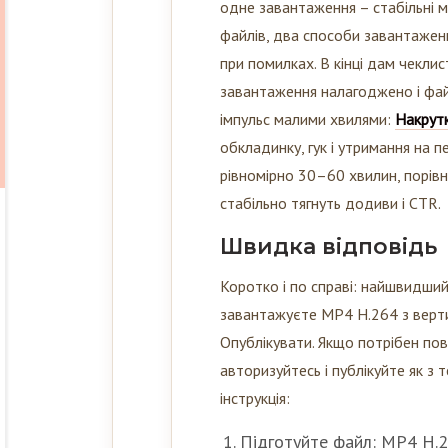
одне завантаження – стабільні м
файлів, два способи завантажен
при помилках. В кінці дам чеклис
завантаження налагоджено і фа
імпульс малими хвилями:
Накрутк
обкладинку, гук і утримання на 
рівномірно 30–60 хвилин, порівня
стабільно тягнуть додиви і CTR.
Швидка відповідь
Коротко і по справі: найшвидший
завантажуєте MP4 H.264 з вертик
Опублікувати. Якщо потрібен по
авторизуйтесь і публікуйте як з 
інструкція:
Підготуйте файл: MP4 H.26