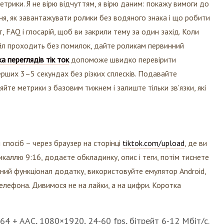
етрики. Я не вірю відчуттям, я вірю даним: покажу вимоги до
ня, як завантажувати ролики без водяного знака і що робити
т, FAQ і глосарій, щоб ви закрили тему за один захід. Коли
йл проходить без помилок, дайте роликам первинний
а переглядів тік ток
допоможе швидко перевірити
перших 3–5 секундах без різких сплесків. Подавайте
йте метрики з базовим тижнем і залиште тільки зв’язки, які
 спосіб – через браузер на сторінці
tiktok.com/upload
, де ви
аллю 9:16, додаєте обкладинку, опис і теги, потім тиснете
вний функціонал додатку, використовуйте емулятор Android,
телефона. Дивимося не на лайки, а на цифри.
Коротка
4 + AAC, 1080×1920, 24-60 fps, бітрейт 6-12 Мбіт/с.