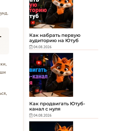
унд.
-
Как набрать первую
аудиторию на Ютуб
04.08.2026
ки,
аши
ься,
Как продвигать Ютуб-
канал с нуля
04.08.2026