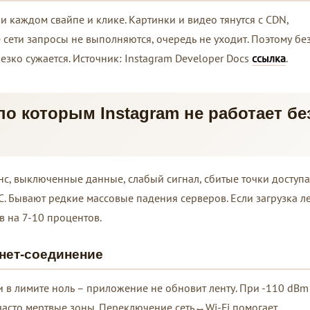
 каждом свайпе и клике. Картинки и видео тянутся с CDN,
 сети запросы не выполняются, очередь не уходит. Поэтому без
зко сужается. Источник: Instagram Developer Docs
ссылка
.
о которым Instagram не работает бе
нс, выключенные данные, слабый сигнал, сбитые точки доступа
С. Бывают редкие массовые падения серверов. Если загрузка л
в на 7-10 процентов.
рнет-соединение
в лимите ноль – приложение не обновит ленту. При -110 dBm
х часто мертвые зоны. Переключение сеть↔Wi-Fi помогает