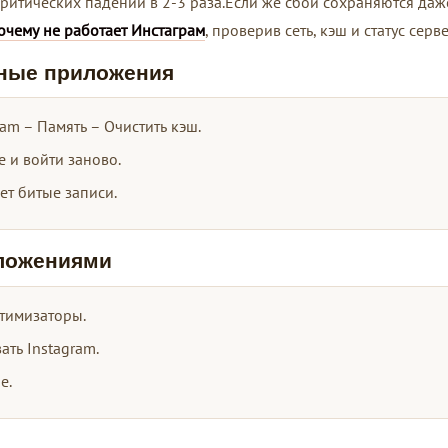
критических падений в 2-3 раза.Если же сбои сохраняются даж
очему не работает Инстаграм
, проверив сеть, кэш и статус серв
ные приложения
am – Память – Очистить кэш.
 и войти заново.
ет битые записи.
ложениями
тимизаторы.
ть Instagram.
е.