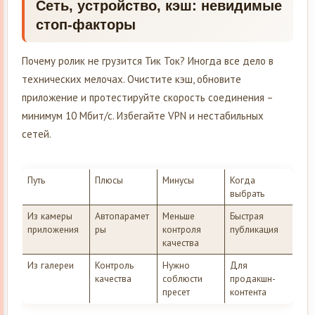
Сеть, устройство, кэш: невидимые
стоп-факторы
Почему ролик не грузится Тик Ток? Иногда все дело в
технических мелочах. Очистите кэш, обновите
приложение и протестируйте скорость соединения –
минимум 10 Мбит/с. Избегайте VPN и нестабильных
сетей.
Путь
Плюсы
Минусы
Когда
выбрать
Из камеры
Автопарамет
Меньше
Быстрая
приложения
ры
контроля
публикация
качества
Из галереи
Контроль
Нужно
Для
качества
соблюсти
продакшн-
пресет
контента