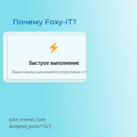
Почему Foxy-IT?
Быстрое выполнение
Без
й.
Ваши заказы выполняются оперативно и точно.
Максимальная без
[site_reviews_form
assigned_posts="1s"]