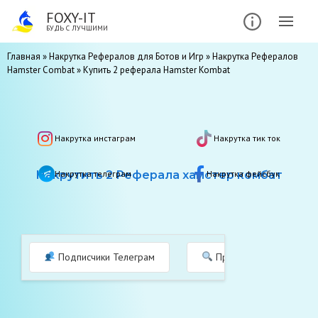
FOXY-IT
БУДЬ С ЛУЧШИМИ
Главная
»
Накрутка Рефералов для Ботов и Игр
»
Накрутка Рефералов
Hamster Combat
»
Купить 2 реферала Hamster Kombat
Накрутка инстаграм
Накрутка тик ток
Накрутить 2 Реферала хамстер комбат
Накрутка телеграм
Накрутка фейсбук
Подписчики Телеграм
Просмотры в Телеграм