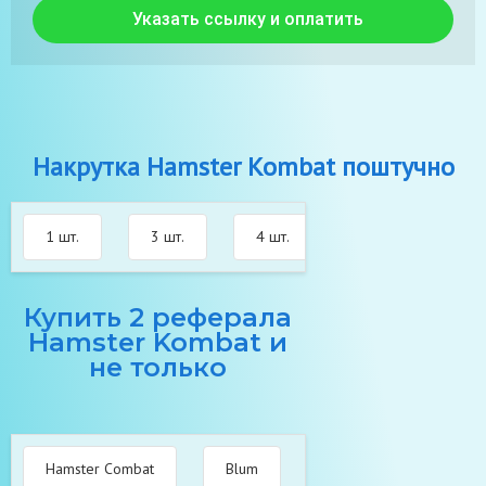
Указать ссылку и оплатить
Накрутка Hamster Kombat поштучно
1 шт.
3 шт.
4 шт.
5 шт.
6 
Купить 2 реферала
Hamster Kombat и
не только
Hamster Combat
Blum
Catizen
Pixel