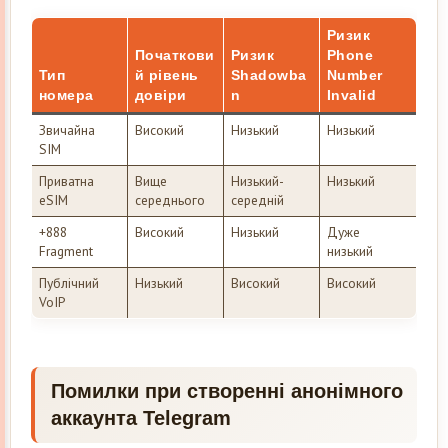
Ризик
Початкови
Ризик
Phone
Тип
й рівень
Shadowba
Number
номера
довіри
n
Invalid
Звичайна
Високий
Низький
Низький
SIM
Приватна
Вище
Низький-
Низький
eSIM
середнього
середній
+888
Високий
Низький
Дуже
Fragment
низький
Публічний
Низький
Високий
Високий
VoIP
Помилки при створенні анонімного
аккаунта Telegram