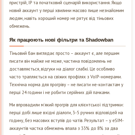
пристрій, IP та початковий сценарій використання. Якщо
новий аккаунт у перші хвилини масово пише незнайомим
людям, навіть хороший номер не рятує від тіньових
обмежень.
Як працюють нові фільтри та Shadowban
Тіньовий бан виглядає просто – аккаунт є, але першим
писати він майже не може, частина повідомлень не
доставляється, відгуки на діалог слабкі. Це особливо
часто трапляється на свіжих профілях з VoIP-номерами.
Технічна норма для прогріву – не писати не-контактам у
перші 24 години і не робити серійних дій пачками.
Ми впровадили м’який прогрів для клієнтської підтримки:
перші добі лише вхідні діалоги, 3-5 ручних відповідей на
годину, без масових вступів до чатів. Результат – у eSIM-
аккаунтів частка обмежень впала з 33% до 8% за два