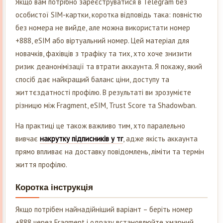
Якщо вам потрібно зареєструватися в Telegram без
особистої SIM-картки, коротка відповідь така: повністю
без номера не вийде, але можна використати номер
+888, eSIM або віртуальний номер. Цей матеріал для
новачків, фахівців з трафіку та тих, хто хоче знизити
ризик деанонімізації та втрати аккаунта. Я покажу, який
спосіб дає найкращий баланс ціни, доступу та
життєздатності профілю. В результаті ви зрозумієте
різницю між Fragment, eSIM, Trust Score та Shadowban.
На практиці це також важливо тим, хто паралельно
вивчає
накрутку підписників у тг
, адже якість аккаунта
прямо впливає на доставку повідомлень, ліміти та термін
життя профілю.
Коротка інструкція
Якщо потрібен найнадійніший варіант – беріть номер
+888 через Fragment і одразу встановлюйте хмарний