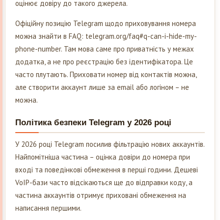
оцінює довіру до такого джерела.
Офіційну позицію Telegram щодо приховування номера
можна знайти в FAQ: telegram.org/faq#q-can-i-hide-my-
phone-number. Там мова саме про приватність у межах
додатка, а не про реєстрацію без ідентифікатора. Це
часто плутають. Приховати номер від контактів можна,
але створити аккаунт лише за email або логіном – не
можна.
Політика безпеки Telegram у 2026 році
У 2026 році Telegram посилив фільтрацію нових аккаунтів.
Найпомітніша частина – оцінка довіри до номера при
вході та поведінкові обмеження в перші години. Дешеві
VoIP-бази часто відсікаються ще до відправки коду, а
частина аккаунтів отримує приховані обмеження на
написання першими.