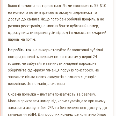
Головні помилки повторюються. Люди економлять $5-$10
на номері, а потім втрачають аккаунт, переписки та
доступ до каналів. Якщо потрібен робочий профіль, а не
разова реєстрація, не можна брати публічний номер,
одразу писати першим усім підряд і відкладати хмарний
пароль на потім.
Не робіть так:
не використовуйте безкоштовні публічні
номери, не пишіть першим не-контактам у перші 24
години, не забувайте ввімкнути хмарний пароль, не
зберігайте сід-фразу гаманця поруч із пристроєм, не
заводьте кілька нових аккаунтів з одного сценарію
поведінки. Це не магія, а система.
Окрема помилка – плутати приватність та безпеку.
Можна приховати номер від користувачів, але при цьому
залишити аккаунт без 2FA та без резервного доступу до
гаманця чи eSIM. Для робочих команд це критично. Якщо