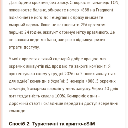
Далі йдемо кроками, без хаосу. Створюєте гаманець TON,
поповнюєте баланс, обираєте номер +888 на Fragment,
підключаєте його до Telegram і одразу вмикаєте
хмарний пароль. Якщо не встановити 2FA протягом
перших 24 годин, аккаунт отримує мітку вразливого. Це
не завжди веде до бана, але різко підвищує ризик
втрати доступу.
У моїх проектах такий сценарій добре працює для
окремих аккаунтів під продажі та закриті ком’юніті. Я
протестувала схему у грудні 2026 на 5 нових аккаунтах
для однієї команди в Україні: 5 номерів +888, 5 окремих
гаманців, 5 хмарних паролів у день запуску. Через 30 днів
життєздатність склала 100%. Компроміс один –
дорожчий старт і складніше передати доступ всередині
команди.
Спосіб 2: Туристичні та крипто-eSIM