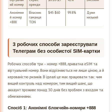
ий номер
оренди
Анонімни
Власник
$45-$60
99.8%
Дуже
й номер
гаманця
низький
+888
TON
3 робочих способи зареєструвати
Телеграм без особистої SIM-картки
Робочих способів три – номер +888, приватна eSIM та
віртуальний номер. Вони відрізняються не лише ціною, а й
керованістю ризиків. В ідеалі це має працювати так: чим
вищий контроль над номером, тим вищий шанс, що
аккаунт проживе понад 30 днів без проблем з входом та
обмеженнями.
Спосіб 1: Анонімні блокчейн-номери +888