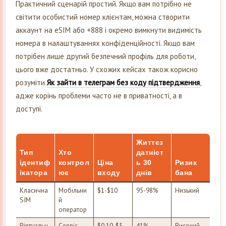
Практичний сценарій простий. Якщо вам потрібно не
світити особистий номер клієнтам, можна створити
аккаунт на eSIM або +888 і окремо вимкнути видимість
номера в налаштуваннях конфіденційності. Якщо вам
потрібен лише другий безпечний профіль для роботи,
цього вже достатньо. У схожих кейсах також корисно
розуміти
Як зайти в телеграм без коду підтвердження
,
адже корінь проблеми часто не в приватності, а в
доступі.
Життєз
Тип
Хто
датніст
ідентиф
контрол
Ціна
ь 30
Ризик
ікатора
ює
входу
днів
бана
Класична
Мобільни
$1-$10
95-98%
Низький
SIM
й
оператор
Віртуальн
Сервіс
$0.10-$5
41%
Високий