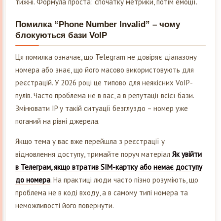
тижні. Формула проста: спочатку метрики, потім емоції.
Помилка “Phone Number Invalid” – чому
блокуються бази VoIP
Ця помилка означає, що Telegram не довіряє діапазону
номера або знає, що його масово використовують для
реєстрацій. У 2026 році це типово для неякісних VoIP-
пулів. Часто проблема не в вас, а в репутації всієї бази.
Змінювати IP у такій ситуації безглуздо – номер уже
поганий на рівні джерела.
Якщо тема у вас вже перейшла з реєстрації у
відновлення доступу, тримайте поруч матеріал
Як увійти
в Телеграм, якщо втратив SIM-картку або немає доступу
до номера
. На практиці люди часто пізно розуміють, що
проблема не в коді входу, а в самому типі номера та
неможливості його повернути.