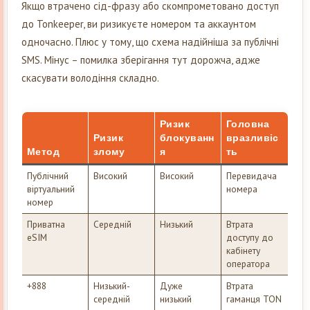
Якщо втрачено сід-фразу або скомпрометовано доступ
до Tonkeeper, ви ризикуєте номером та аккаунтом
одночасно. Плюс у тому, що схема надійніша за публічні
SMS. Мінус – помилка зберігання тут дорожча, адже
скасувати володіння складно.
Ризик
Головна
Ризик
блокуванн
вразливіс
Метод
злому
я
ть
Публічний
Високий
Високий
Перевидача
віртуальний
номера
номер
Приватна
Середній
Низький
Втрата
eSIM
доступу до
кабінету
оператора
+888
Низький-
Дуже
Втрата
середній
низький
гаманця TON