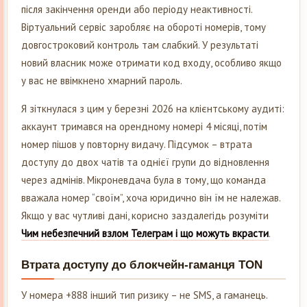
після закінчення оренди або періоду неактивності.
Віртуальний сервіс заробляє на обороті номерів, тому
довгостроковий контроль там слабкий. У результаті
новий власник може отримати код входу, особливо якщо
у вас не ввімкнено хмарний пароль.
Я зіткнулася з цим у березні 2026 на клієнтському аудиті:
аккаунт тримався на орендному номері 4 місяці, потім
номер пішов у повторну видачу. Підсумок – втрата
доступу до двох чатів та однієї групи до відновлення
через адмінів. Мікроневдача була в тому, що команда
вважала номер “своїм”, хоча юридично він їм не належав.
Якщо у вас чутливі дані, корисно заздалегідь розуміти
Чим небезпечний взлом Телеграм і що можуть вкрасти
.
Втрата доступу до блокчейн-гаманця TON
У номера +888 інший тип ризику – не SMS, а гаманець.