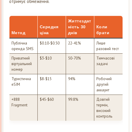
отримує обмеження.
Життєздат
Середня
ність 30
Коли
Метод
ціна
днів
брати
Публічна
$0.10-$0.50
22-41%
Лише
оренда SMS
разовий тест
Приватний
$3-$10
50-70%
Тимчасові
віртуальний
задачі
номер
Туристична
$8-$15
94%
Робочий
eSIM
другий
аккаунт
+888
$45-$60
99.8%
Довгий
Fragment
термін,
високий
контроль