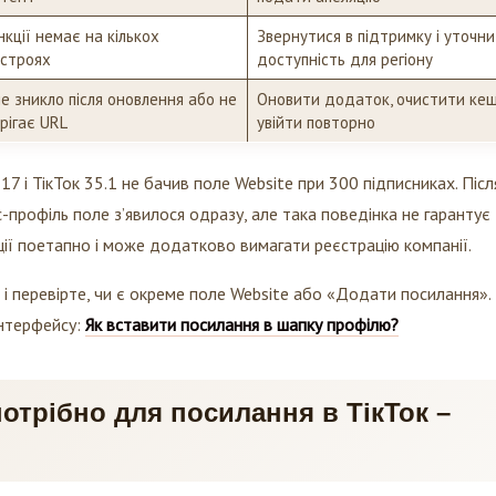
кції немає на кількох
Звернутися в підтримку і уточн
строях
доступність для регіону
е зникло після оновлення або не
Оновити додаток, очистити кеш
рігає URL
увійти повторно
 17 і ТікТок 35.1 не бачив поле Website при 300 підписниках. Післ
-профіль поле з’явилося одразу, але така поведінка не гарантує
ції поетапно і може додатково вимагати реєстрацію компанії.
і перевірте, чи є окреме поле Website або «Додати посилання».
інтерфейсу:
Як вставити посилання в шапку профілю?
потрібно для посилання в ТікТок –