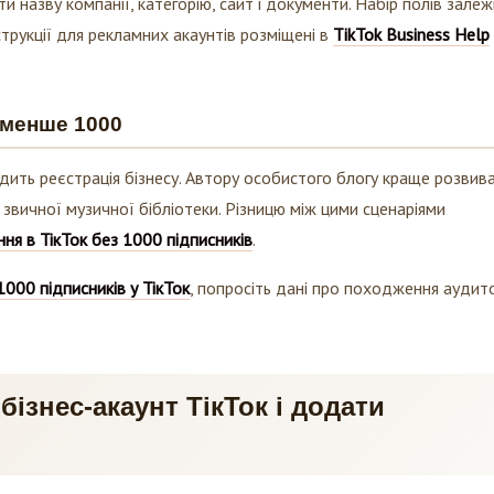
 назву компанії, категорію, сайт і документи. Набір полів зале
нструкції для рекламних акаунтів розміщені в
TikTok Business Help
 менше 1000
одить реєстрація бізнесу. Автору особистого блогу краще розвив
 звичної музичної бібліотеки. Різницю між цими сценаріями
ня в ТікТок без 1000 підписників
.
1000 підписників у ТікТок
, попросіть дані про походження аудито
ізнес-акаунт ТікТок і додати