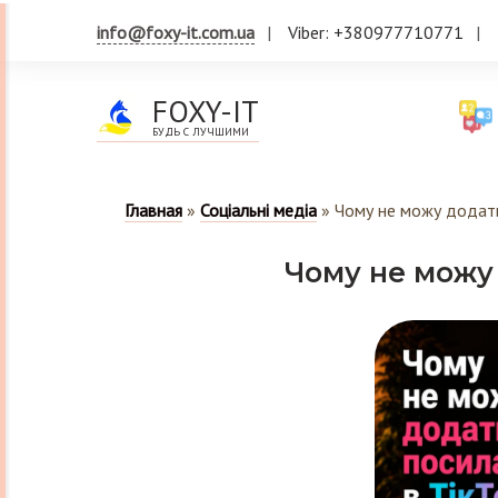
info@foxy-it.com.ua
Viber: +380977710771
FOXY-IT
БУДЬ С ЛУЧШИМИ
Главная
»
Соціальні медіа
»
Чому не можу додати
Чому не можу