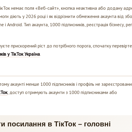
ТікТок немає поля «Веб-сайт», кнопка неактивна або додану адр
имоги діють у 2026 році і як відрізнити обмеження акаунта від зб
і Android. Тип акаунта, 1000 підписників, реєстрація бізнесу, рег
єте прискорений ріст до потрібного порога, спочатку перевірте
ків у ТікТок Україна
.
ому акаунті менше 1000 підписників і профіль не зареєстровани
кТок
, доступ отримують акаунти з 1000 підписниками або
и посилання в ТікТок – головні