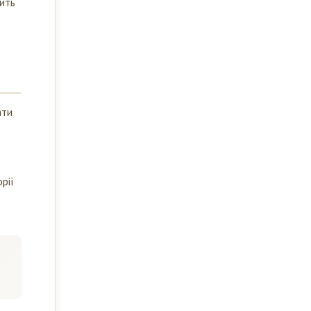
жить
ати
рії