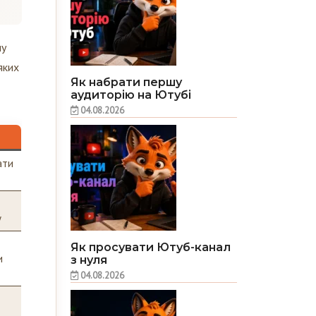
пу
яких
Як набрати першу
аудиторію на Ютубі
04.08.2026
ати
у
Як просувати Ютуб-канал
и
з нуля
04.08.2026