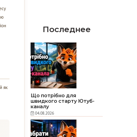
есу
ою
іон
Последнее
й як
Що потрібно для
швидкого старту Ютуб-
каналу
04.08.2026