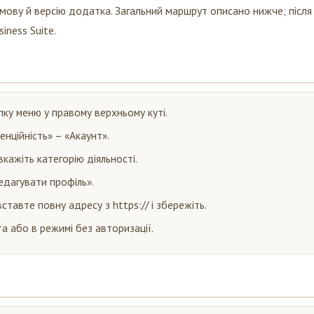
 мову й версію додатка. Загальний маршрут описано нижче; після
iness Suite.
пку меню у правому верхньому куті.
нційність» – «Акаунт».
вкажіть категорію діяльності.
Редагувати профіль».
ставте повну адресу з https:// і збережіть.
а або в режимі без авторизації.