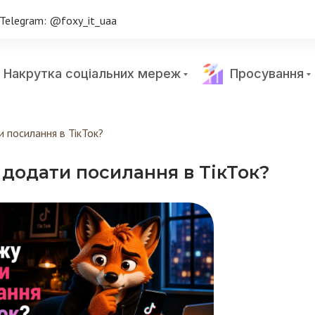
Telegram: @foxy_it_uaa
Накрутка соціальних мереж
Просування
 посилання в ТікТок?
 додати посилання в ТікТок?