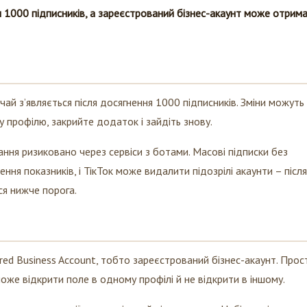
м 1000 підписників, а зареєстрований бізнес-акаунт може отрим
ай з’являється після досягнення 1000 підписників. Зміни можуть
у профілю, закрийте додаток і зайдіть знову.
ння ризиковано через сервіси з ботами. Масові підписки без
ня показників, і ТікТок може видалити підозрілі акаунти – після
ся нижче порога.
ered Business Account, тобто зареєстрований бізнес-акаунт. Прос
оже відкрити поле в одному профілі й не відкрити в іншому.