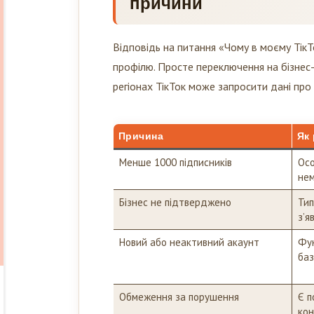
причини
Відповідь на питання «Чому в моєму Тік
профілю. Просте переключення на бізнес-
регіонах ТікТок може запросити дані про
Причина
Як 
Менше 1000 підписників
Осо
не
Бізнес не підтверджено
Тип
з’я
Новий або неактивний акаунт
Фун
баз
Обмеження за порушення
Є п
ко