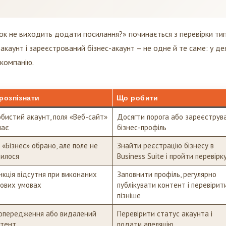
Ток не виходить додати посилання?» починається з перевірки ти
акаунт і зареєстрований бізнес-акаунт – не одне й те саме: у де
 компанію.
розпізнати
Що робити
бистий акаунт, поля «Веб-сайт»
Досягти порога або зареєструв
має
бізнес-профіль
 «Бізнес» обрано, але поле не
Знайти реєстрацію бізнесу в
вилося
Business Suite і пройти перевірк
кція відсутня при виконаних
Заповнити профіль, регулярно
ових умовах
публікувати контент і перевірит
пізніше
опередження або видалений
Перевірити статус акаунта і
нтент
подати апеляцію