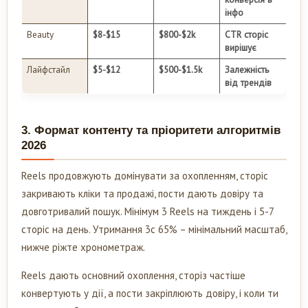
інфо
Beauty
$8-$15
$800-$2k
CTR сторіс
вирішує
Лайфстайл
$5-$12
$500-$1.5k
Залежність
від трендів
3. Формат контенту та пріоритети алгоритмів
2026
Reels продовжують домінувати за охопленням, сторіс
закривають кліки та продажі, пости дають довіру та
довготривалий пошук. Мінімум 3 Reels на тиждень і 5-7
сторіс на день. Утримання 3с 65% – мінімальний масштаб,
нижче ріжте хронометраж.
Reels дають основний охоплення, сторіз частіше
конвертують у дії, а пости закріплюють довіру, і коли ти