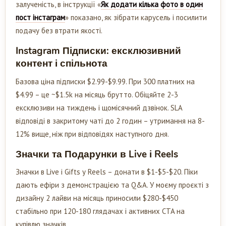
залученість, в інструкції «
Як додати кілька фото в один
пост інстаграм
» показано, як зібрати карусель і посилити
подачу без втрати якості.
Instagram Підписки: ексклюзивний
контент і спільнота
Базова ціна підписки $2.99-$9.99. При 300 платних на
$4.99 – це ~$1.5k на місяць брутто. Обіцяйте 2-3
ексклюзиви на тиждень і щомісячний дзвінок. SLA
відповіді в закритому чаті до 2 годин – утримання на 8-
12% вище, ніж при відповідях наступного дня.
Значки та Подарунки в Live і Reels
Значки в Live і Gifts у Reels – донати в $1-$5-$20. Піки
дають ефіри з демонстрацією та Q&A. У моєму проєкті з
дизайну 2 лайви на місяць приносили $280-$450
стабільно при 120-180 глядачах і активних CTA на
купівлю значків.