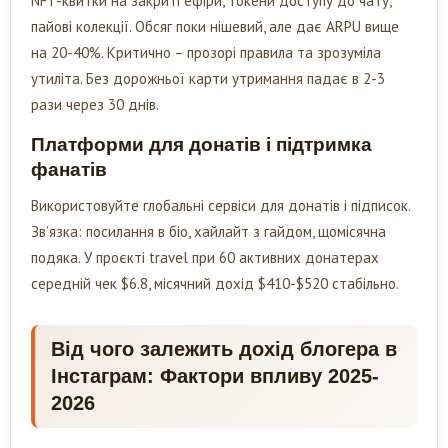
NFT-квитки на закриті ефіри, токени доступу до чату,
пайові колекції. Обсяг поки нішевий, але дає ARPU вище
на 20-40%. Критично – прозорі правила та зрозуміла
утиліта. Без дорожньої карти утримання падає в 2-3
рази через 30 днів.
Платформи для донатів і підтримка
фанатів
Використовуйте глобальні сервіси для донатів і підписок.
Зв’язка: посилання в біо, хайлайт з гайдом, щомісячна
подяка. У проєкті travel при 60 активних донатерах
середній чек $6.8, місячний дохід $410-$520 стабільно.
Від чого залежить дохід блогера в
Інстаграм: Фактори впливу 2025-
2026