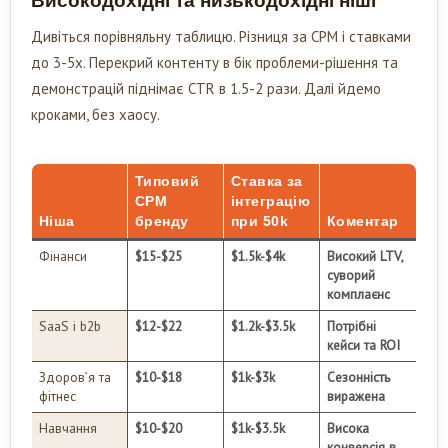
Високодохідні та низькодохідні ніші
Дивіться порівняльну таблицю. Різниця за CPM і ставками
до 3-5x. Перекрий контенту в бік проблеми-рішення та
демонстрацій піднімає CTR в 1.5-2 рази. Далі йдемо
кроками, без хаосу.
Типовий
Ставка за
CPM
інтеграцію
Ніша
бренду
при 50k
Коментар
Фінанси
$15-$25
$1.5k-$4k
Високий LTV,
суворий
комплаєнс
SaaS і b2b
$12-$22
$1.2k-$3.5k
Потрібні
кейси та ROI
Здоров’я та
$10-$18
$1k-$3k
Сезонність
фітнес
виражена
Навчання
$10-$20
$1k-$3.5k
Висока
конверсія в