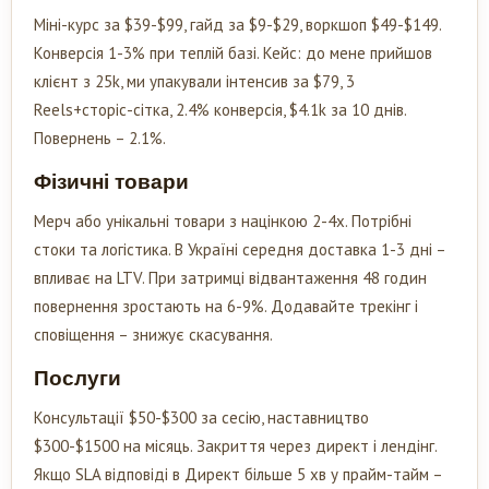
Міні-курс за $39-$99, гайд за $9-$29, воркшоп $49-$149.
Конверсія 1-3% при теплій базі. Кейс: до мене прийшов
клієнт з 25k, ми упакували інтенсив за $79, 3
Reels+сторіс-сітка, 2.4% конверсія, $4.1k за 10 днів.
Повернень – 2.1%.
Фізичні товари
Мерч або унікальні товари з націнкою 2-4x. Потрібні
стоки та логістика. В Україні середня доставка 1-3 дні –
впливає на LTV. При затримці відвантаження 48 годин
повернення зростають на 6-9%. Додавайте трекінг і
сповіщення – знижує скасування.
Послуги
Консультації $50-$300 за сесію, наставництво
$300-$1500 на місяць. Закриття через директ і лендінг.
Якщо SLA відповіді в Директ більше 5 хв у прайм-тайм –