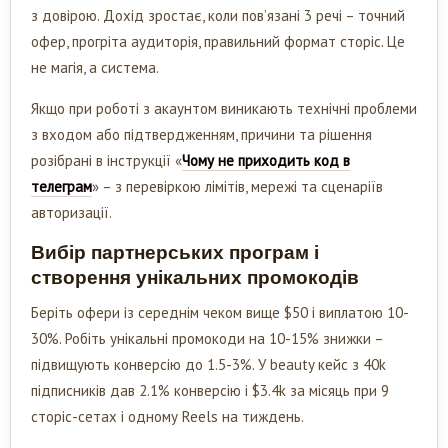
з довірою. Дохід зростає, коли пов’язані 3 речі – точний
офер, прогріта аудиторія, правильний формат сторіс. Це
не магія, а система.
Якщо при роботі з акаунтом виникають технічні проблеми
з входом або підтвердженням, причини та рішення
розібрані в інструкції «
Чому не приходить код в
телеграм
» – з перевіркою лімітів, мережі та сценаріїв
авторизації.
Вибір партнерських програм і
створення унікальних промокодів
Беріть офери із середнім чеком вище $50 і виплатою 10-
30%. Робіть унікальні промокоди на 10-15% знижки –
підвищують конверсію до 1.5-3%. У beauty кейс з 40k
підписників дав 2.1% конверсію і $3.4k за місяць при 9
сторіс-сетах і одному Reels на тиждень.