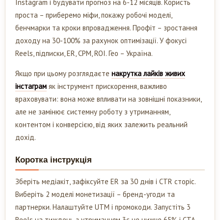
Instagram і будувати прогноз на 6-12 місяців. Користь
проста – приберемо міфи, покажу робочі моделі,
бенчмарки та кроки впровадження. Профіт – зростання
доходу на 30-100% за рахунок оптимізації. У фокусі
Reels, підписки, ER, CPM, ROI. Гео – Україна.
Якщо при цьому розглядаєте
накрутка лайків живих
інстаграм
як інструмент прискорення, важливо
враховувати: вона може впливати на зовнішні показники,
але не замінює системну роботу з утриманням,
контентом і конверсією, від яких залежить реальний
дохід.
Коротка інструкція
Зберіть медіакіт, зафіксуйте ER за 30 днів і CTR сторіс.
Виберіть 2 моделі монетизації – бренд-угоди та
партнерки. Налаштуйте UTM і промокоди. Запустіть 3
Reels на тиждень з утриманням 3с не нижче 65% і CTA.