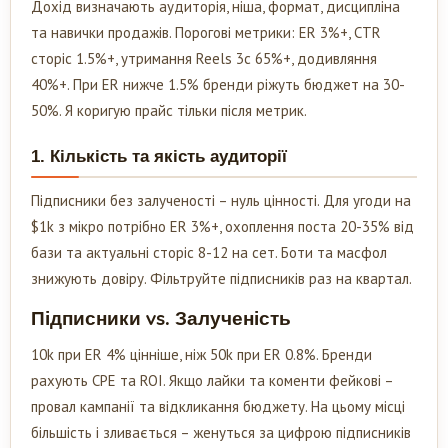
Дохід визначають аудиторія, ніша, формат, дисципліна
та навички продажів. Порогові метрики: ER 3%+, CTR
сторіс 1.5%+, утримання Reels 3с 65%+, додивляння
40%+. При ER нижче 1.5% бренди ріжуть бюджет на 30-
50%. Я коригую прайс тільки після метрик.
1. Кількість та якість аудиторії
Підписники без залученості – нуль цінності. Для угоди на
$1k з мікро потрібно ER 3%+, охоплення поста 20-35% від
бази та актуальні сторіс 8-12 на сет. Боти та масфол
знижують довіру. Фільтруйте підписників раз на квартал.
Підписники vs. Залученість
10k при ER 4% цінніше, ніж 50k при ER 0.8%. Бренди
рахують CPE та ROI. Якщо лайки та коменти фейкові –
провал кампанії та відкликання бюджету. На цьому місці
більшість і зливається – женуться за цифрою підписників