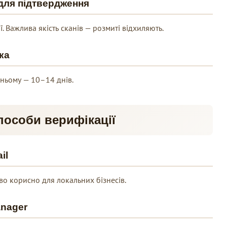
 для підтвердження
 Важлива якість сканів — розмиті відхиляють.
ка
дньому — 10–14 днів.
пособи верифікації
il
о корисно для локальних бізнесів.
anager