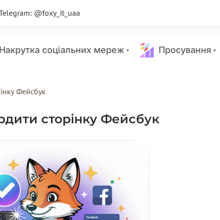
Telegram: @foxy_it_uaa
акрутка соціальних мереж
Просування
рінку Фейсбук
ердити сторінку Фейсбук