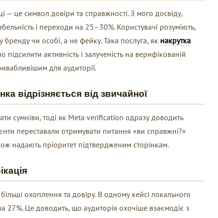
і — це символ довіри та справжності. З мого досвіду,
абельність і переходи на 25–30%. Користувачі розуміють,
бренду чи особі, а не фейку. Така послуга, як
накрутка
о підсилити активність і залученість на верифікованій
ривабливішим для аудиторії.
нка відрізняється від звичайної
и сумніви, тоді як Meta verification одразу доводить
лієнти переставали отримувати питання «ви справжні?»
акож надають пріоритет підтвердженим сторінкам.
ікація
більші охоплення та довіру. В одному кейсі локального
 на 27%. Це доводить, що аудиторія охочіше взаємодіє з