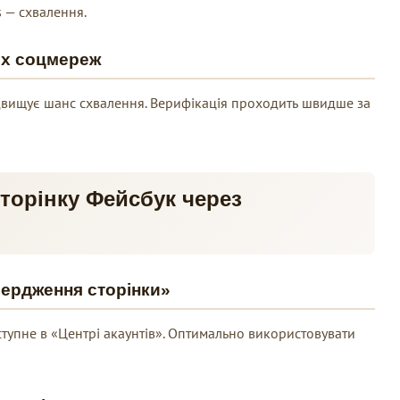
s — схвалення.
их соцмереж
ідвищує шанс схвалення. Верифікація проходить швидше за
сторінку Фейсбук через
вердження сторінки»
тупне в «Центрі акаунтів». Оптимально використовувати