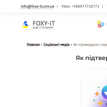
info@foxy-it.com.ua
Viber: +380977710771
FOXY-IT
Н
БУДЬ С ЛУЧШИМИ
Главная
»
Соціальні медіа
»
Як підтвердити сто
Як підтв