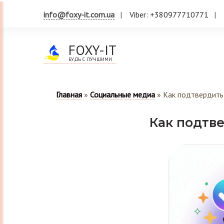
info@foxy-it.com.ua
Viber: +380977710771
FOXY-IT
БУДЬ С ЛУЧШИМИ
Главная
»
Социальные медиа
»
Как подтвердить
Как подтв