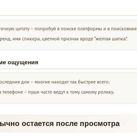
точную цитату – попробуй в поиске платформы и в поисковике
бренд, имя спикера, цветной признак вроде “желтая шапка”.
оме ощущения
оследние дни – многие находят так быстрее всего.
телефоне – пуши часто ведут к тому самому ролику.
ычно остается после просмотра