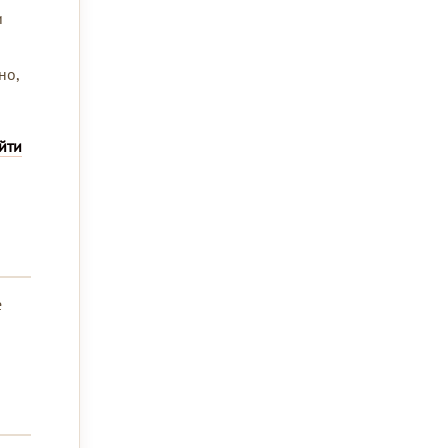
и
но,
йти
е