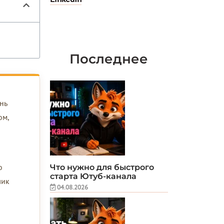
Последнее
ень
ом,
о
Что нужно для быстрого
старта Ютуб-канала
лик
04.08.2026