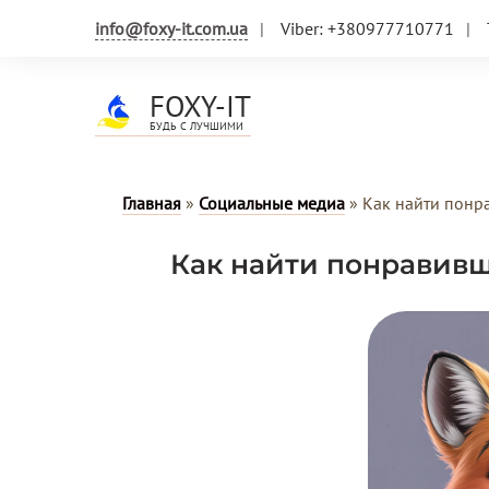
info@foxy-it.com.ua
Viber: +380977710771
FOXY-IT
БУДЬ С ЛУЧШИМИ
Главная
»
Социальные медиа
»
Как найти понра
Как найти понравивш