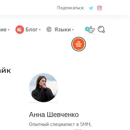
Подписаться:
ие
Блог
Языки
0
айк
Анна Шевченко
Опытный специалист в SMM,