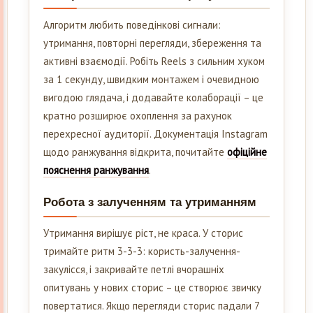
Алгоритм любить поведінкові сигнали:
утримання, повторні перегляди, збереження та
активні взаємодії. Робіть Reels з сильним хуком
за 1 секунду, швидким монтажем і очевидною
вигодою глядача, і додавайте колаборації – це
кратно розширює охоплення за рахунок
перехресної аудиторії. Документація Instagram
щодо ранжування відкрита, почитайте
офіційне
пояснення ранжування
.
Робота з залученням та утриманням
Утримання вирішує ріст, не краса. У сторис
тримайте ритм 3-3-3: користь-залучення-
закулісся, і закривайте петлі вчорашніх
опитувань у нових сторис – це створює звичку
повертатися. Якщо перегляди сторис падали 7