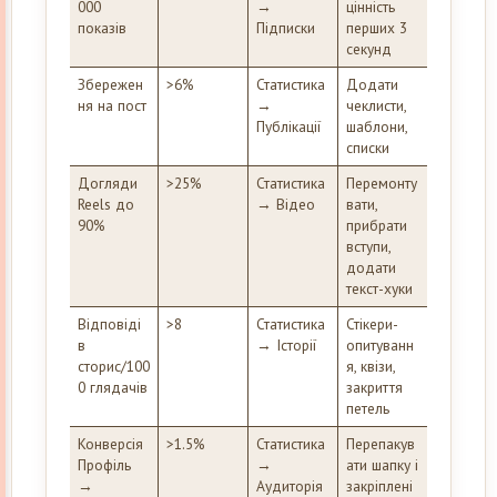
000
→
цінність
показів
Підписки
перших 3
секунд
Збережен
>6%
Статистика
Додати
ня на пост
→
чеклисти,
Публікації
шаблони,
списки
Догляди
>25%
Статистика
Перемонту
Reels до
→ Відео
вати,
90%
прибрати
вступи,
додати
текст-хуки
Відповіді
>8
Статистика
Стікери-
в
→ Історії
опитуванн
сторис/100
я, квізи,
0 глядачів
закриття
петель
Конверсія
>1.5%
Статистика
Перепакув
Профіль
→
ати шапку і
→
Аудиторія
закріплені