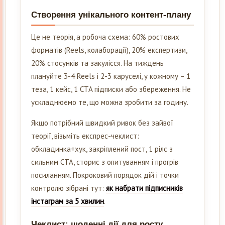
Створення унікального контент-плану
Це не теорія, а робоча схема: 60% ростових
форматів (Reels, колаборації), 20% експертизи,
20% стосунків та закулісся. На тиждень
плануйте 3-4 Reels і 2-3 каруселі, у кожному – 1
теза, 1 кейс, 1 CTA підписки або збереження. Не
ускладнюємо те, що можна зробити за годину.
Якщо потрібний швидкий ривок без зайвої
теорії, візьміть експрес-чеклист:
обкладинка+хук, закріплений пост, 1 рілс з
сильним CTA, сторис з опитуванням і прогрів
посиланням. Покроковий порядок дій і точки
контролю зібрані тут:
як набрати підписників
інстаграм за 5 хвилин
.
Чеклист: щоденні дії для росту