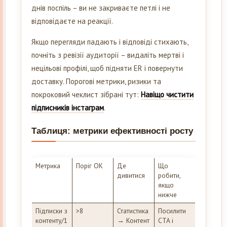
днів поспіль – ви не закриваєте петлі і не
відповідаєте на реакції.
Якщо перегляди падають і відповіді стихають,
почніть з ревізії аудиторії – видаліть мертві і
нецільові профілі, щоб підняти ER і повернути
доставку. Порогові метрики, ризики та
покроковий чеклист зібрані тут:
Навіщо чистити
підписників інстаграм
.
Таблиця: метрики ефективності росту
Метрика
Поріг ОК
Де
Що
дивитися
робити,
якщо
нижче
Підписки з
>8
Статистика
Посилити
контенту/1
→ Контент
CTA і