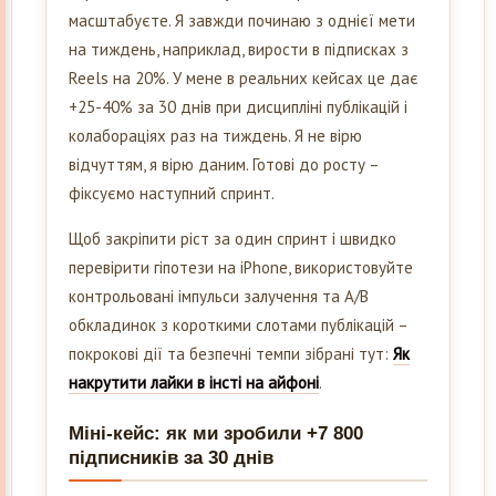
масштабуєте. Я завжди починаю з однієї мети
на тиждень, наприклад, вирости в підписках з
Reels на 20%. У мене в реальних кейсах це дає
+25-40% за 30 днів при дисципліні публікацій і
колабораціях раз на тиждень. Я не вірю
відчуттям, я вірю даним. Готові до росту –
фіксуємо наступний спринт.
Щоб закріпити ріст за один спринт і швидко
перевірити гіпотези на iPhone, використовуйте
контрольовані імпульси залучення та A/B
обкладинок з короткими слотами публікацій –
покрокові дії та безпечні темпи зібрані тут:
Як
накрутити лайки в інсті на айфоні
.
Міні-кейс: як ми зробили +7 800
підписників за 30 днів