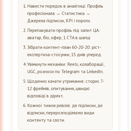
Навести порядок в аналітиці: Профіль
професіонала → Статистика →
Джерела підписок, KPI і пороги.
Перепакувати профіль під запит ЦА:
аватар, біо, офер, 1 CTA в шапці.
Зібрати контент-план 60-20-20: ріст-
експертиза-стосунки, 15 днів уперед.
Увімкнути механіки: Reels, колаборації,
UGC, розноси по Telegram та LinkedIn.
Щоденно качати утримання: сторис 7-
12 фреймів, опитування, швидкі
відповіді в дірект.
Кожної тижня ревізія: де підписки, де
відписки, перерозподіляємо види
контенту та слоти.