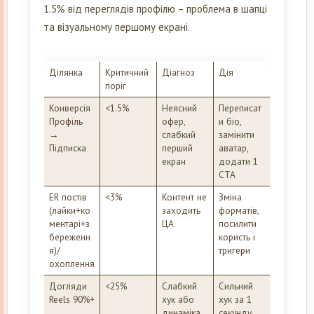
1.5% від переглядів профілю – проблема в шапці
та візуальному першому екрані.
Ділянка
Критичний
Діагноз
Дія
поріг
Конверсія
<1.5%
Неясний
Переписат
Профіль
офер,
и біо,
→
слабкий
замінити
Підписка
перший
аватар,
екран
додати 1
CTA
ER постів
<3%
Контент не
Зміна
(лайки+ко
заходить
форматів,
ментарі+з
ЦА
посилити
береженн
користь і
я)/
тригери
охоплення
Догляди
<25%
Слабкий
Сильний
Reels 90%+
хук або
хук за 1
динаміка
секунду,