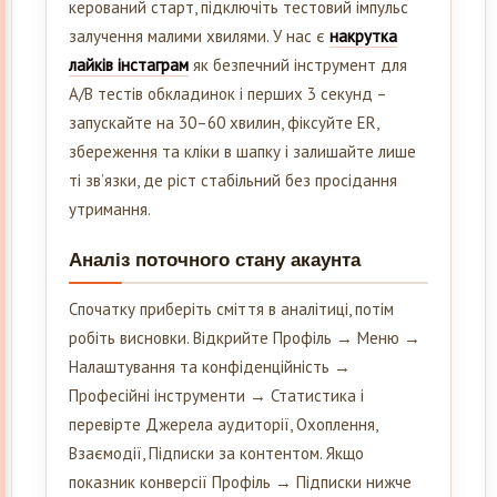
керований старт, підключіть тестовий імпульс
залучення малими хвилями. У нас є
накрутка
лайків інстаграм
як безпечний інструмент для
A/B тестів обкладинок і перших 3 секунд –
запускайте на 30–60 хвилин, фіксуйте ER,
збереження та кліки в шапку і залишайте лише
ті зв’язки, де ріст стабільний без просідання
утримання.
Аналіз поточного стану акаунта
Спочатку приберіть сміття в аналітиці, потім
робіть висновки. Відкрийте Профіль → Меню →
Налаштування та конфіденційність →
Професійні інструменти → Статистика і
перевірте Джерела аудиторії, Охоплення,
Взаємодії, Підписки за контентом. Якщо
показник конверсії Профіль → Підписки нижче