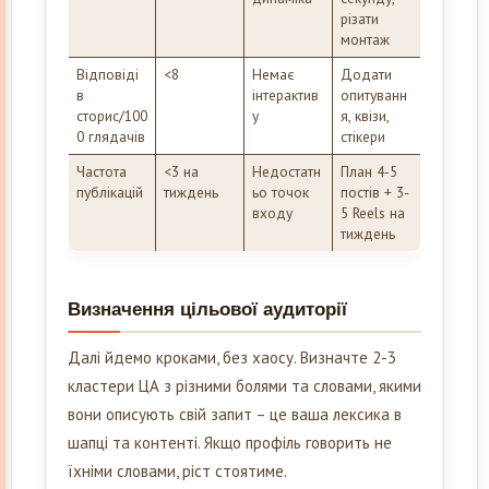
різати
монтаж
Відповіді
<8
Немає
Додати
в
інтерактив
опитуванн
сторис/100
у
я, квізи,
0 глядачів
стікери
Частота
<3 на
Недостатн
План 4-5
публікацій
тиждень
ьо точок
постів + 3-
входу
5 Reels на
тиждень
Визначення цільової аудиторії
Далі йдемо кроками, без хаосу. Визначте 2-3
кластери ЦА з різними болями та словами, якими
вони описують свій запит – це ваша лексика в
шапці та контенті. Якщо профіль говорить не
їхніми словами, ріст стоятиме.