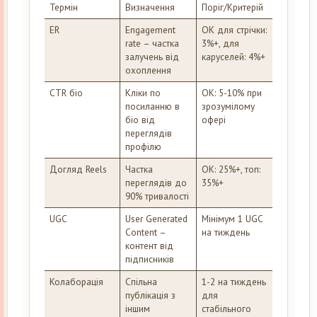
Термін
Визначення
Поріг/Критерій
ER
Engagement
ОК для стрічки:
rate – частка
3%+, для
залучень від
каруселей: 4%+
охоплення
CTR біо
Кліки по
ОК: 5-10% при
посиланню в
зрозумілому
біо від
офері
переглядів
профілю
Догляд Reels
Частка
ОК: 25%+, топ:
переглядів до
35%+
90% тривалості
UGC
User Generated
Мінімум 1 UGC
Content –
на тиждень
контент від
підписників
Колаборація
Спільна
1-2 на тиждень
публікація з
для
іншим
стабільного