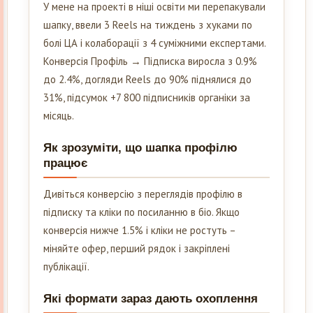
У мене на проекті в ніші освіти ми перепакували
шапку, ввели 3 Reels на тиждень з хуками по
болі ЦА і колаборації з 4 суміжними експертами.
Конверсія Профіль → Підписка виросла з 0.9%
до 2.4%, догляди Reels до 90% піднялися до
31%, підсумок +7 800 підписників органіки за
місяць.
Як зрозуміти, що шапка профілю
працює
Дивіться конверсію з переглядів профілю в
підписку та кліки по посиланню в біо. Якщо
конверсія нижче 1.5% і кліки не ростуть –
міняйте офер, перший рядок і закріплені
публікації.
Які формати зараз дають охоплення