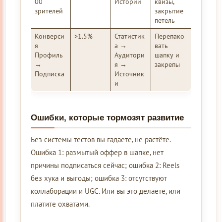
00
Истории
квизы,
зрителей
закрытие
петель
Конверси
>1.5%
Статистик
Перепако
я
а →
вать
Профиль
Аудитори
шапку и
→
я →
закрепы
Подписка
Источник
и
Ошибки, которые тормозят развитие
Без системы тестов вы гадаете, не растёте.
Ошибка 1: размытый оффер в шапке, нет
причины подписаться сейчас; ошибка 2: Reels
без хука и выгоды; ошибка 3: отсутствуют
коллаборации и UGC. Или вы это делаете, или
платите охватами.