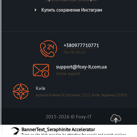
Купить сохранения Инстаграм
+380977710771
Пн-Сб 10-22
support@foxy-it.com.ua
online support
Київ
вулиця Князів Острозьких, 32/2, Київ, Украина, 01010
2015-2026 © Foxy-IT
BannerText_Seraphinite Accelerator
Turns on site high speed to be attractive for people and search engines.