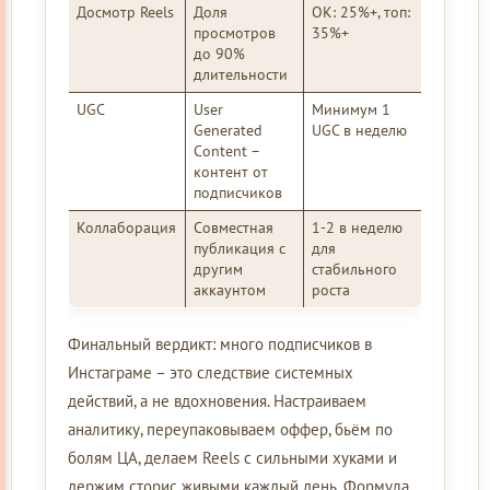
Досмотр Reels
Доля
ОК: 25%+, топ:
просмотров
35%+
до 90%
длительности
UGC
User
Минимум 1
Generated
UGC в неделю
Content –
контент от
подписчиков
Коллаборация
Совместная
1-2 в неделю
публикация с
для
другим
стабильного
аккаунтом
роста
Финальный вердикт: много подписчиков в
Инстаграме – это следствие системных
действий, а не вдохновения. Настраиваем
аналитику, переупаковываем оффер, бьём по
болям ЦА, делаем Reels с сильными хуками и
держим сторис живыми каждый день. Формула