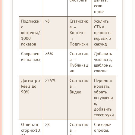
смотреть
делать,
если
ниже
Подписки
>8
Статистик
Усилить
с
а →
CTA и
контента/
Контент
ценность
1000
→
первых 3
показов
Подписки
секунд
Сохранен
>6%
Статистик
Добавить
ия на пост
а →
чеклисты,
Публикац
шаблоны,
ии
списки
Досмотры
>25%
Статистик
Перемонт
Reels до
а →
ировать,
90%
Видео
убрать
вступлени
я,
добавить
текст-хуки
Ответы в
>8
Статистик
Стикеры-
сторис/10
а →
опросы,