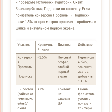
и проверьте Источники аудитории, Охват,
Взаимодействия, Подписки по контенту. Если
показатель конверсии Профиль → Подписки
ниже 1.5% от просмотров профиля – проблема в
шапке и визуальном первом экране.
Участок
Критичны
Диагноз
Действие
й порог
Конверси
<1.5%
Неясный
Переписат
я
оффер,
ь био,
Профиль
слабый
заменить
→
первый
аватар,
Подписка
экран
добавить
1 CTA
ER постов
<3%
Контент
Смена
(лайки+ко
не
форматов,
мменты+с
заходит
усилить
ейвы)/
ЦА
пользу и
охват
триггеры