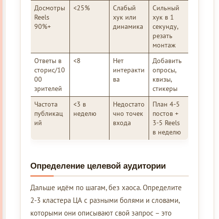
Досмотры
<25%
Слабый
Сильный
Reels
хук или
хук в 1
90%+
динамика
секунду,
резать
монтаж
Ответы в
<8
Нет
Добавить
сторис/10
интеракти
опросы,
00
ва
квизы,
зрителей
стикеры
Частота
<3 в
Недостато
План 4-5
публикац
неделю
чно точек
постов +
ий
входа
3-5 Reels
в неделю
Определение целевой аудитории
Дальше идём по шагам, без хаоса. Определите
2-3 кластера ЦА с разными болями и словами,
которыми они описывают свой запрос – это