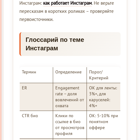
Инстаграм:
как работает Инстаграм
. Не верьте
пересказам в коротких роликах – проверяйте
первоисточники.
Глоссарий по теме
Инстаграм
Термин
Определение
Порог/
Критерий
ER
Engagement
ОК для ленты:
rate – доля
3%+, для
вовлечений от
каруселей:
охвата
4%+
CTR био
Клики по
ОК: 5-10% при
ссылке в био
понятном
от просмотров
оффере
профиля