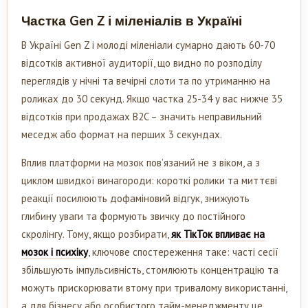
Частка Gen Z і міленіалів в Україні
В Україні Gen Z і молоді міленіали сумарно дають 60-70
відсотків активної аудиторії, що видно по розподілу
переглядів у нічні та вечірні слоти та по утриманню на
роликах до 30 секунд. Якщо частка 25-34 у вас нижче 35
відсотків при продажах B2C – значить неправильний
меседж або формат на перших 3 секундах.
Вплив платформи на мозок пов’язаний не з віком, а з
циклом швидкої винагороди: короткі ролики та миттєві
реакції посилюють дофаміновий відгук, знижують
глибину уваги та формують звичку до постійного
скролінгу. Тому, якщо розбирати,
як ТікТок впливає на
мозок і психіку
, ключове спостереження таке: часті сесії
збільшують імпульсивність, стомлюють концентрацію та
можуть прискорювати втому при тривалому використанні,
а для бізнесу або особистого тайм-менеджменту це