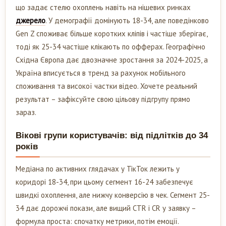
що задає стелю охоплень навіть на нішевих ринках
джерело
. У демографії домінують 18-34, але поведінково
Gen Z споживає більше коротких кліпів і частіше зберігає,
тоді як 25-34 частіше клікають по офферах. Географічно
Східна Європа дає двозначне зростання за 2024-2025, а
Україна вписується в тренд за рахунок мобільного
споживання та високої частки відео. Хочете реальний
результат – зафіксуйте свою цільову підгрупу прямо
зараз.
Вікові групи користувачів: від підлітків до 34
років
Медіана по активних глядачах у ТікТок лежить у
коридорі 18-34, при цьому сегмент 16-24 забезпечує
швидкі охоплення, але нижчу конверсію в чек. Сегмент 25-
34 дає дорожчі покази, але вищий CTR і CR у заявку –
формула проста: спочатку метрики, потім емоції.