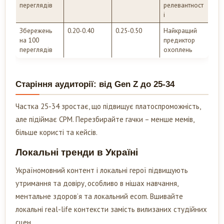
переглядів
релевантност
і
Збережень
0.20-0.40
0.25-0.50
Найкращий
на 100
предиктор
переглядів
охоплень
Старіння аудиторії: від Gen Z до 25-34
Частка 25-34 зростає, що підвищує платоспроможність,
але підіймає CPM. Перезбирайте гачки – менше мемів,
більше користі та кейсів.
Локальні тренди в Україні
Україномовний контент і локальні герої підвищують
утримання та довіру, особливо в нішах навчання,
ментальне здоров’я та локальний ecom. Вшивайте
локальні real-life контексти замість вилизаних студійних
сцен.