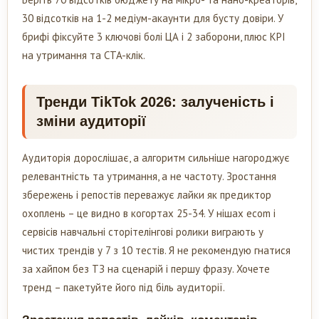
30 відсотків на 1-2 медіум-акаунти для бусту довіри. У
брифі фіксуйте 3 ключові болі ЦА і 2 заборони, плюс KPI
на утримання та CTA-клік.
Тренди TikTok 2026: залученість і
зміни аудиторії
Аудиторія дорослішає, а алгоритм сильніше нагороджує
релевантність та утримання, а не частоту. Зростання
збережень і репостів переважує лайки як предиктор
охоплень – це видно в когортах 25-34. У нішах ecom і
сервісів навчальні сторітелінгові ролики виграють у
чистих трендів у 7 з 10 тестів. Я не рекомендую гнатися
за хайпом без ТЗ на сценарій і першу фразу. Хочете
тренд – пакетуйте його під біль аудиторії.