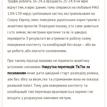
трафік роблять 16-24, а продають 25-34. Я не вірю
відчуттям, я вірю даним, тому спираюся на глобальні MAU
1.04-1.59 млрд і регіональні частки, екстрапольовані на
Східну Європу, плюс поведінка українських користувачів з
аналітики проєктів. Усередині покажу, хто саме дивиться
і хто знімає, які метрики критичні та як їх швидко
перевірити. У результаті ви отримаєте робочу схему
планування контенту та колаборацій без води – або ви
це робите, або платите охопленнями.
При такому підході важливо не підміняти аналітику
штучними сигналами.
Накрутка переглядів ТікТок за
посиланням
може дати швидкий старт розподілу ролика,
але без збігу за віком, гео та утриманням вона не показує
реальний попит. Тому для планування контенту та
колаборацій такі перегляди враховуються окремо і не
входять у розрахунок ключових метрик.