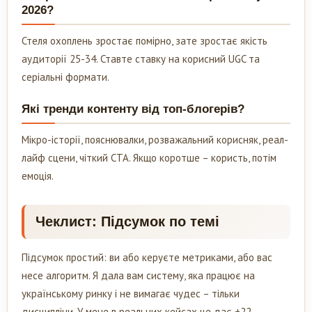
2026?
Стеля охоплень зростає помірно, зате зростає якість
аудиторії 25-34. Ставте ставку на корисний UGC та
серіальні формати.
Які тренди контенту від топ-блогерів?
Мікро-історії, пояснювалки, розважальний корисняк, реал-
лайф сцени, чіткий CTA. Якщо коротше – користь, потім
емоція.
Чеклист: Підсумок по темі
Підсумок простий: ви або керуєте метриками, або вас
несе алгоритм. Я дала вам систему, яка працює на
українському ринку і не вимагає чудес – тільки
дисципліни. У мене в реальних кейсах це дає +22