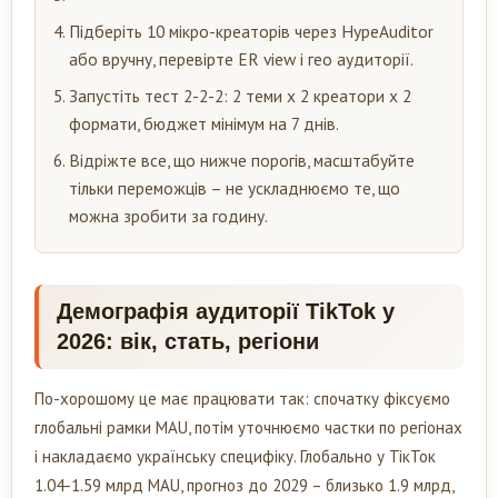
Підберіть 10 мікро-креаторів через HypeAuditor
або вручну, перевірте ER view і гео аудиторії.
Запустіть тест 2-2-2: 2 теми х 2 креатори х 2
формати, бюджет мінімум на 7 днів.
Відріжте все, що нижче порогів, масштабуйте
тільки переможців – не ускладнюємо те, що
можна зробити за годину.
Демографія аудиторії TikTok у
2026: вік, стать, регіони
По-хорошому це має працювати так: спочатку фіксуємо
глобальні рамки MAU, потім уточнюємо частки по регіонах
і накладаємо українську специфіку. Глобально у ТікТок
1.04-1.59 млрд MAU, прогноз до 2029 – близько 1.9 млрд,