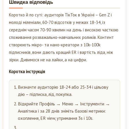
Швидка відповідь
Коротко й по суті: аудиторія ТікТок в Україні – Gen Z і
молоді міленіали, 60-70 відсотків у межах 18-34, із
середнім часом 70-90 хвилин на день і високою часткою
споживання розважально-навчальних роликів. Контент
створюють мікро- та нано-креатори з 10k-100k
підписників, вони дають кращий ER і вартість ліда, ніж
зірки. Дивимося не на лайки, а на цифри.
Коротка інструкція
Визначте аудиторію 18-24 або 25-34 і цільову
дію – підписка, лід, покупка.
Відкрийте Профіль → Меню → Інструменти →
Аналітика і за 28 днів зніміть базові метрики:
охоплення, ER view, утримання 3s і 10s.