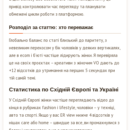
привід контролювати час перегляду та планувати
обмежені цикли роботи з платформою.
Розподіл за статтю: хто переважає
Глобально баланс по статі близький до паритету, з
невеликим перекосом у бік чоловіків у деяких вертикалях,
але в ecom і б’юті частіше лідирують жінки. Я перевіряла
це на своїх проєктах – креативи з жіночим VO дають до
+12 відсотків до утримання на перших 5 секундах при
тій самій темі.
Статистика по Східній Європі та Україні
У Східній Європі жінки частіше переглядають відео до
кінця в рубриках fashion і lifestyle, чоловіки – у техніці,
авто та спорті. Якщо у вас ER view нижче 4 відсотків у
нішах care або home – швидше за все, ви промахнулися з