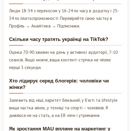
Люди 18-34 з перекосом у 16-24 по часу в додатку і 25-
34 по платоспроможності. Перевіряйте свою частку в
Профіль → Аналітика → Підписники.
Скільки часу тратять українці на TikTok?
Оцінка 70-90 хвилин на день у активної аудиторії, 7-10
сеансів. Якщо нижче, ваша контент-стрічка не чіпляє
перші 3 секунди.
Хто лідирує серед блогерів: чоловіки чи
жінки?
Залежить від ніші, паритет близький, у б’юті та lifestyle
вища частка жінок, у техніці та спорті – чоловіків. Я
дивлюся не на стать, а на ER view і утримання.
Як зростання MAU вплине на маркетинг у