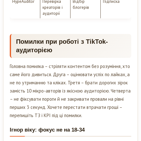
HypeAuditor
Перевірка
Відбір
Підписка
креаторів і
блогерів
аудиторії
Помилки при роботі з TikTok-
аудиторією
Головна помилка – стріляти контентом без розуміння, хто
саме його дивиться. Друга – оцінювати успіх по лайках, а
не по утриманню та кліках. Третя – брати дорогих зірок
замість 10 мікро-авторів із якісною аудиторією. Четверта
– не фіксувати пороги й не закривати провали на рівні
перших 3 секунд. Хочете перестати втрачати гроші –
перепишіть ТЗ і KPI під ці помилки.
Ігнор віку: фокус не на 18-34