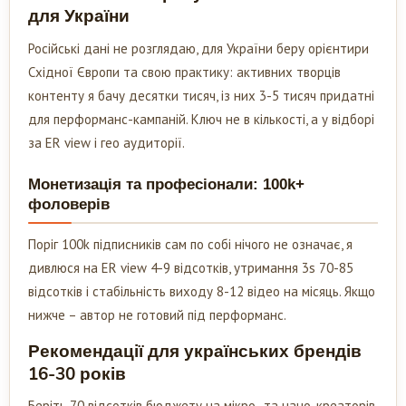
для України
Російські дані не розглядаю, для України беру орієнтири
Східної Європи та свою практику: активних творців
контенту я бачу десятки тисяч, із них 3-5 тисяч придатні
для перформанс-кампаній. Ключ не в кількості, а у відборі
за ER view і гео аудиторії.
Монетизація та професіонали: 100k+
фоловерів
Поріг 100k підписників сам по собі нічого не означає, я
дивлюся на ER view 4-9 відсотків, утримання 3s 70-85
відсотків і стабільність виходу 8-12 відео на місяць. Якщо
нижче – автор не готовий під перформанс.
Рекомендації для українських брендів
16-30 років
Беріть 70 відсотків бюджету на мікро- та нано-креаторів,