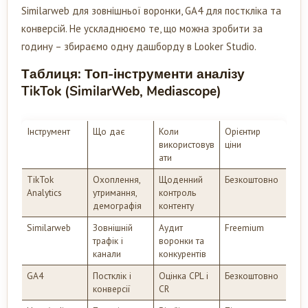
Similarweb для зовнішньої воронки, GA4 для посткліка та
конверсій. Не ускладнюємо те, що можна зробити за
годину – збираємо одну дашборду в Looker Studio.
Таблиця: Топ-інструменти аналізу
TikTok (SimilarWeb, Mediascope)
Інструмент
Що дає
Коли
Орієнтир
використовув
ціни
ати
TikTok
Охоплення,
Щоденний
Безкоштовно
Analytics
утримання,
контроль
демографія
контенту
Similarweb
Зовнішній
Аудит
Freemium
трафік і
воронки та
канали
конкурентів
GA4
Постклік і
Оцінка CPL і
Безкоштовно
конверсії
CR