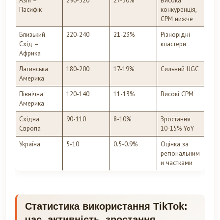
Пасифік
конкуренція,
CPM нижче
Близький
220-240
21-23%
Різнорідні
Схід –
кластери
Африка
Латинська
180-200
17-19%
Сильний UGC
Америка
Північна
120-140
11-13%
Високі CPM
Америка
Східна
90-110
8-10%
Зростання
Європа
10-15% YoY
Україна
5-10
0.5-0.9%
Оцінка за
регіональним
и частками
Статистика використання TikTok:
час, активність, зростання