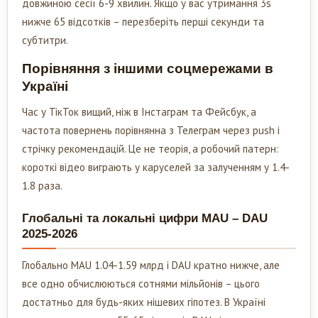
довжиною сесії 6-9 хвилин. Якщо у вас утримання 3s
нижче 65 відсотків – перезберіть перші секунди та
субтитри.
Порівняння з іншими соцмережами в
Україні
Час у ТікТок вищий, ніж в Інстаграм та Фейсбук, а
частота повернень порівнянна з Телеграм через push і
стрічку рекомендацій. Це не теорія, а робочий патерн:
короткі відео виграють у каруселей за залученням у 1.4-
1.8 раза.
Глобальні та локальні цифри MAU – DAU
2025-2026
Глобально MAU 1.04-1.59 млрд і DAU кратно нижче, але
все одно обчислюються сотнями мільйонів – цього
достатньо для будь-яких нішевих гіпотез. В Україні