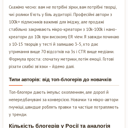
Скажімо чесно: вам не потрібні зірки, вам потрібні творці,
чиї ролики б’ють у біль аудиторії. Професійні автори з
100k+ підписників важливі для іміджу, але продажі
стабільно закривають мікро-креатори з 10k-100k і нано-
креатори до 10k при високому ER view. Я завжди починаю
з 10-15 творців у тесті й залишаю 3-5, хто дає
утримання вище 70 відсотків на 3s і CTR вище медіани.
Формула проста: спочатку метрики, потім емоції. Готові
різати слабкі зв’язки – йдемо далі.
Типи авторів: від топ-блогерів до новачків
Топ-блогери дають імпульс охопленням, але дорогі й
непередбачувані за конверсією. Новачки та мікро-автори
гнучкіші, швидше роблять правки та частіше потрапляють
у тренди.
Кількість блогерів у Росії та аналогія