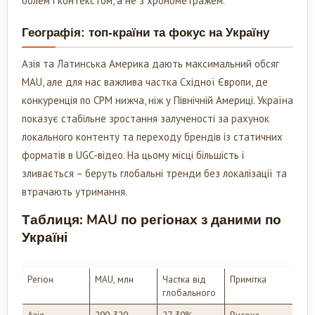
болем і контекстом, а не з хронометражем.
Географія: топ-країни та фокус на Україну
Азія та Латинська Америка дають максимальний обсяг
MAU, але для нас важлива частка Східної Європи, де
конкуренція по CPM нижча, ніж у Північній Америці. Україна
показує стабільне зростання залученості за рахунок
локального контенту та переходу брендів із статичних
форматів в UGC-відео. На цьому місці більшість і
зливається – беруть глобальні тренди без локалізації та
втрачають утримання.
Таблиця: MAU по регіонах з даними по
Україні
Регіон
MAU, млн
Частка від
Примітка
глобального
Азія –
290-320
27-30%
Висока