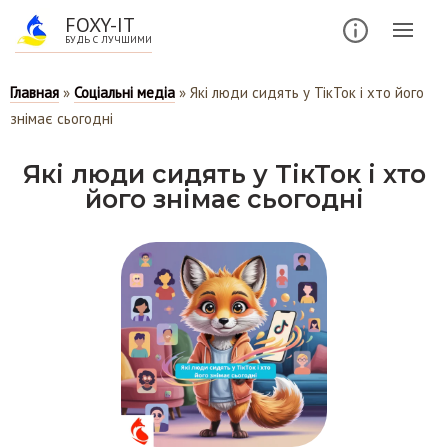
FOXY-IT
БУДЬ С ЛУЧШИМИ
Главная
»
Соціальні медіа
»
Які люди сидять у ТікТок і хто його
знімає сьогодні
Які люди сидять у ТікТок і хто
його знімає сьогодні