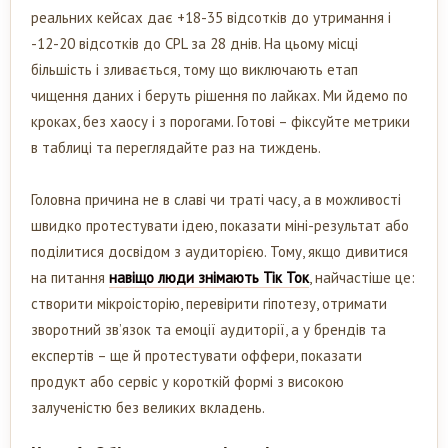
реальних кейсах дає +18-35 відсотків до утримання і
-12-20 відсотків до CPL за 28 днів. На цьому місці
більшість і зливається, тому що виключають етап
чищення даних і беруть рішення по лайках. Ми йдемо по
кроках, без хаосу і з порогами. Готові – фіксуйте метрики
в таблиці та переглядайте раз на тиждень.
Головна причина не в славі чи траті часу, а в можливості
швидко протестувати ідею, показати міні-результат або
поділитися досвідом з аудиторією. Тому, якщо дивитися
на питання
навіщо люди знімають Тік Ток
, найчастіше це:
створити мікроісторію, перевірити гіпотезу, отримати
зворотний зв’язок та емоції аудиторії, а у брендів та
експертів – ще й протестувати оффери, показати
продукт або сервіс у короткій формі з високою
залученістю без великих вкладень.