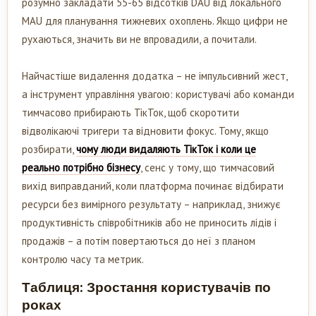
розумно закладати 55-65 відсотків DAU від локального
MAU для планування тижневих охоплень. Якщо цифри не
рухаються, значить ви не впровадили, а почитали.
Найчастіше видалення додатка – не імпульсивний жест,
а інструмент управління увагою: користувачі або команди
тимчасово прибирають ТікТок, щоб скоротити
відволікаючі тригери та відновити фокус. Тому, якщо
розбирати,
чому люди видаляють ТікТок і коли це
реально потрібно бізнесу
, сенс у тому, що тимчасовий
вихід виправданий, коли платформа починає відбирати
ресурси без вимірного результату – наприклад, знижує
продуктивність співробітників або не приносить лідів і
продажів – а потім повертаються до неї з планом
контролю часу та метрик.
Таблиця: Зростання користувачів по
роках