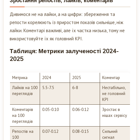
Зростання репостів, лайків, коментарів
Дивимося не на лайки, а на цифри: збереження та
репости корелюють із приростом показів сильніше, ніж
лайки. Коментарі важливі, але їх частка низька, тому не
використовуйте їх як головний KPI.
Таблиця: Метрики залученості 2024-
2025
Метрика
2024
2025
Коментар
Лайків на 100
5.5-7.5
6-8
Нестабільно,
переглядів
не головний
KPI
Коментарів
0.05-0.10
0.06-0.12
Зростає в
на 100
нішах сервісу
переглядів
Репостів на
0.07-0.12
0.08-0.15
Сильний
100
сигнал