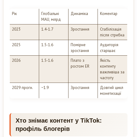
Рік
Глобальні
Динаміка
Коментар
MAU, млрд
2023
1.4-1.7
Зростання
Стабілізація
після стрибка
2025
1.5-1.6
Помірне
Аудиторія
зростання
старішає
2026
1.5-1.6
Плато з
Якість
ростом ER
контенту
важливіша за
частоту
2029 прогн.
~1.9
Зростання
Довгий цикл
монетизації
Хто знімає контент у TikTok:
профіль блогерів