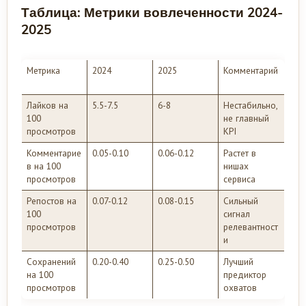
Таблица: Метрики вовлеченности 2024-
2025
Метрика
2024
2025
Комментарий
Лайков на
5.5-7.5
6-8
Нестабильно,
100
не главный
просмотров
KPI
Комментарие
0.05-0.10
0.06-0.12
Растет в
в на 100
нишах
просмотров
сервиса
Репостов на
0.07-0.12
0.08-0.15
Сильный
100
сигнал
просмотров
релевантност
и
Сохранений
0.20-0.40
0.25-0.50
Лучший
на 100
предиктор
просмотров
охватов