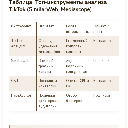
Таблица: Топ-инструменты анализа
TikTok (SimilarWeb, Mediascope)
Инструмент
Что дает
Когда
Ориентир
использовать
цены
TikTok
Охваты,
Ежедневный
Бесплатно
Analytics
удержание,
контроль
демография
контента
Similarweb
Внешний
Аудит
Freemium
трафик и
воронки и
каналы
конкурентов
GA4
Постклик и
Оценка CPL и
Бесплатно
конверсии
CR
HypeAuditor
Проверка
Отбор
Подписка
креаторов и
блогеров
аудитории