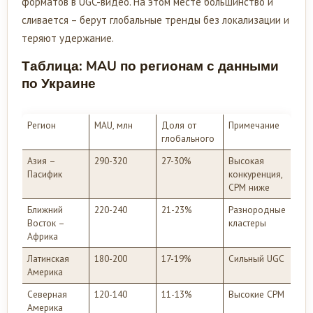
форматов в UGC-видео. На этом месте большинство и
сливается – берут глобальные тренды без локализации и
теряют удержание.
Таблица: MAU по регионам с данными
по Украине
Регион
MAU, млн
Доля от
Примечание
глобального
Азия –
290-320
27-30%
Высокая
Пасифик
конкуренция,
CPM ниже
Ближний
220-240
21-23%
Разнородные
Восток –
кластеры
Африка
Латинская
180-200
17-19%
Сильный UGC
Америка
Северная
120-140
11-13%
Высокие CPM
Америка