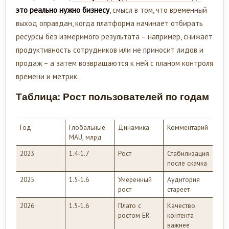
это реально нужно бизнесу
, смысл в том, что временный
выход оправдан, когда платформа начинает отбирать
ресурсы без измеримого результата – например, снижает
продуктивность сотрудников или не приносит лидов и
продаж – а затем возвращаются к ней с планом контроля
времени и метрик.
Таблица: Рост пользователей по годам
Год
Глобальные
Динамика
Комментарий
MAU, млрд
2023
1.4-1.7
Рост
Стабилизация
после скачка
2025
1.5-1.6
Умеренный
Аудитория
рост
стареет
2026
1.5-1.6
Плато с
Качество
ростом ER
контента
важнее