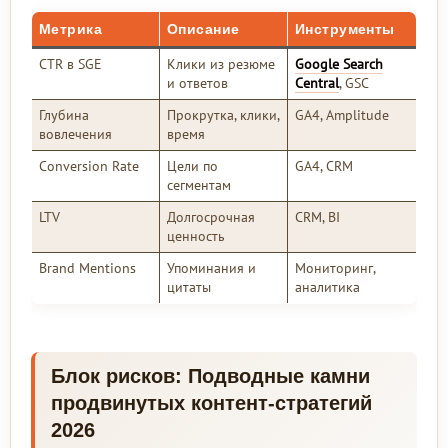
Метрика
Описание
Инструменты
CTR в SGE
Клики из резюме
Google Search
и ответов
Central
, GSC
Глубина
Прокрутка, клики,
GA4, Amplitude
вовлечения
время
Conversion Rate
Цели по
GA4, CRM
сегментам
LTV
Долгосрочная
CRM, BI
ценность
Brand Mentions
Упоминания и
Мониторинг,
цитаты
аналитика
Блок рисков: Подводные камни
продвинутых контент-стратегий
2026