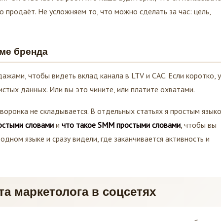
то продаёт. Не усложняем то, что можно сделать за час: цель,
еме бренда
ажами, чтобы видеть вклад канала в LTV и CAC. Если коротко, у
истых данных. Или вы это чините, или платите охватами.
воронка не складывается. В отдельных статьях я простым язык
ростыми словами
и
что такое SMM простыми словами
, чтобы вы
одном языке и сразу видели, где заканчивается активность и
та маркетолога в соцсетях
 поток лидов, проверка продуктовых гипотез или масштаб после