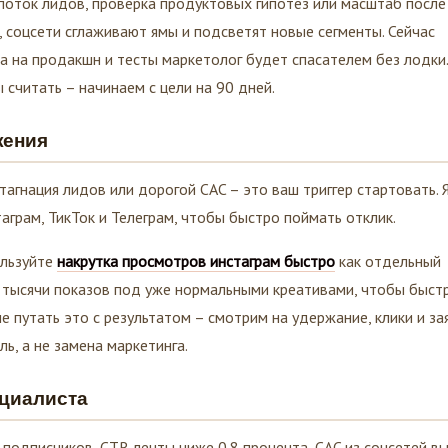
ть, соцсети сглаживают ямы и подсветят новые сегменты. Сейчас
а на продакшн и тесты маркетолог будет спасателем без лодки.
 считать – начинаем с цели на 90 дней.
жения
тагнация лидов или дорогой CAC – это ваш триггер стартовать. 
аграм, ТикТок и Телеграм, чтобы быстро поймать отклик.
ользуйте
накрутка просмотров инстаграм быстро
как отдельный
 тысячи показов под уже нормальными креативами, чтобы быст
не путать это с результатом – смотрим на удержание, клики и за
ль, а не замена маркетинга.
циалиста
 подписчиков, CTR ленты ниже 0.8 процента, CAC из соцсетей в