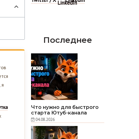
Последнее
тов
ется
 я
утка
Что нужно для быстрого
старта Ютуб-канала
х
04.08.2026