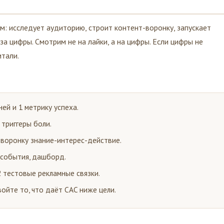
м: исследует аудиторию, строит контент-воронку, запускает
за цифры. Смотрим не на лайки, а на цифры. Если цифры не
итали.
ей и 1 метрику успеха.
 триггеры боли.
 воронку знание-интерес-действие.
 события, дашборд.
2 тестовые рекламные связки.
ойте то, что даёт CAC ниже цели.