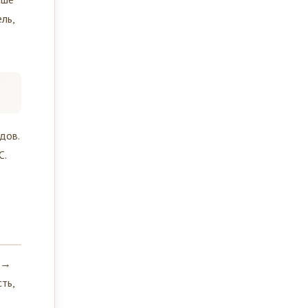
ль,
дов.
C.
а →
ть,