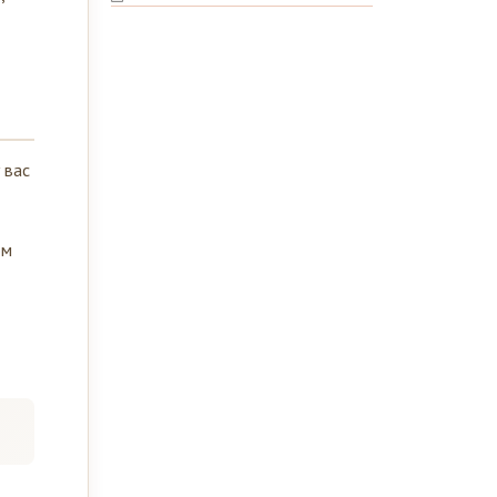
 вас
ом