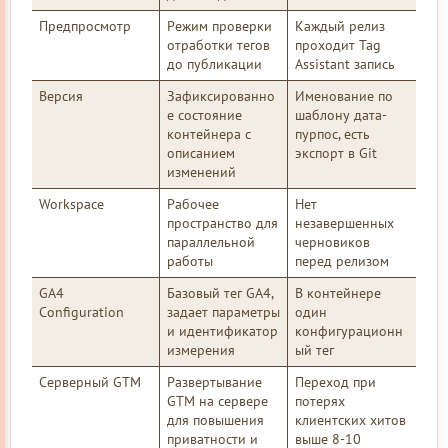
Предпросмотр
Режим проверки
Каждый релиз
отработки тегов
проходит Tag
до публикации
Assistant запись
Версия
Зафиксированно
Именование по
е состояние
шаблону дата-
контейнера с
пурпос, есть
описанием
экспорт в Git
изменений
Workspace
Рабочее
Нет
пространство для
незавершенных
параллельной
черновиков
работы
перед релизом
GA4
Базовый тег GA4,
В контейнере
Configuration
задает параметры
один
и идентификатор
конфигурационн
измерения
ый тег
Серверный GTM
Развертывание
Переход при
GTM на сервере
потерях
для повышения
клиентских хитов
приватности и
выше 8-10