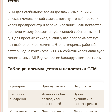
тегов
GTM дает стабильное время доставки изменений и
снижает человеческий фактор, потому что всё проходит
через предпросмотр и версионирование. Если показатель
времени между брифом и публикацией события выше 1
дня для простых кликов, значит у вас проблема вот тут –
нет шаблонов и регламента. Это не теория, а рабочий
паттерн: одна конфигурация GA4, события через dataLayer,
минимальные All Pages, строгие блокирующие триггеры.
Таблица: преимущества и недостатки GTM
Критерий
Преимущество
Недостаток
Скорость
Изменения без
Нужна
внедрения
релиза, часы
дисциплина и
вместо дней
процесс ревью
Качество данных
Предпросмотр,
Легко наделать