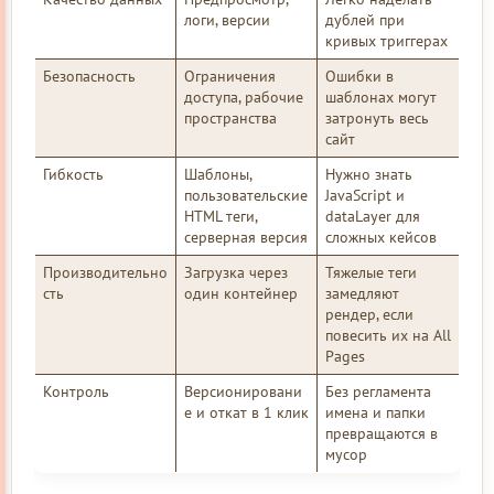
логи, версии
дублей при
кривых триггерах
Безопасность
Ограничения
Ошибки в
доступа, рабочие
шаблонах могут
пространства
затронуть весь
сайт
Гибкость
Шаблоны,
Нужно знать
пользовательские
JavaScript и
HTML теги,
dataLayer для
серверная версия
сложных кейсов
Производительно
Загрузка через
Тяжелые теги
сть
один контейнер
замедляют
рендер, если
повесить их на All
Pages
Контроль
Версионировани
Без регламента
е и откат в 1 клик
имена и папки
превращаются в
мусор