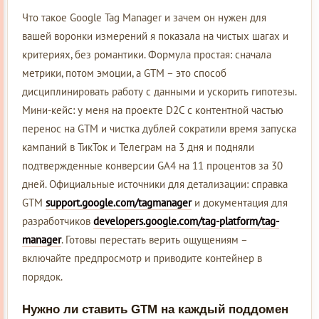
Что такое Google Tag Manager и зачем он нужен для
вашей воронки измерений я показала на чистых шагах и
критериях, без романтики. Формула простая: сначала
метрики, потом эмоции, а GTM – это способ
дисциплинировать работу с данными и ускорить гипотезы.
Мини-кейс: у меня на проекте D2C с контентной частью
перенос на GTM и чистка дублей сократили время запуска
кампаний в ТикТок и Телеграм на 3 дня и подняли
подтвержденные конверсии GA4 на 11 процентов за 30
дней. Официальные источники для детализации: справка
GTM
support.google.com/tagmanager
и документация для
разработчиков
developers.google.com/tag-platform/tag-
manager
. Готовы перестать верить ощущениям –
включайте предпросмотр и приводите контейнер в
порядок.
Нужно ли ставить GTM на каждый поддомен