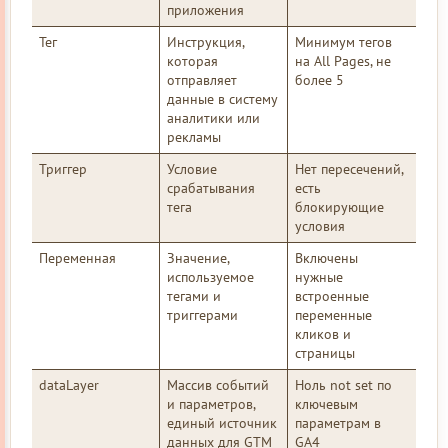
приложения
Тег
Инструкция,
Минимум тегов
которая
на All Pages, не
отправляет
более 5
данные в систему
аналитики или
рекламы
Триггер
Условие
Нет пересечений,
срабатывания
есть
тега
блокирующие
условия
Переменная
Значение,
Включены
используемое
нужные
тегами и
встроенные
триггерами
переменные
кликов и
страницы
dataLayer
Массив событий
Ноль not set по
и параметров,
ключевым
единый источник
параметрам в
данных для GTM
GA4