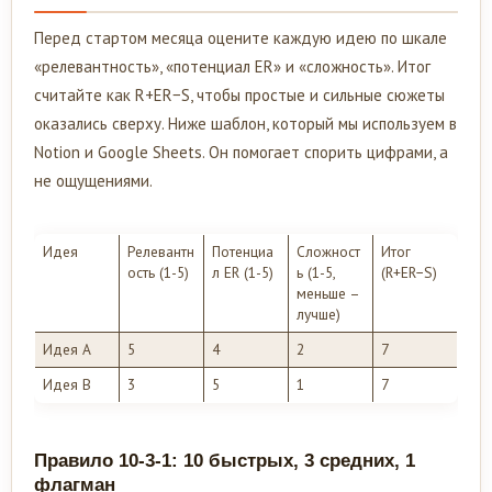
Перед стартом месяца оцените каждую идею по шкале
«релевантность», «потенциал ER» и «сложность». Итог
считайте как R+ER−S, чтобы простые и сильные сюжеты
оказались сверху. Ниже шаблон, который мы используем в
Notion и Google Sheets. Он помогает спорить цифрами, а
не ощущениями.
Идея
Релевантн
Потенциа
Сложност
Итог
ость (1-5)
л ER (1-5)
ь (1-5,
(R+ER−S)
меньше –
лучше)
Идея A
5
4
2
7
Идея B
3
5
1
7
Правило 10-3-1: 10 быстрых, 3 средних, 1
флагман