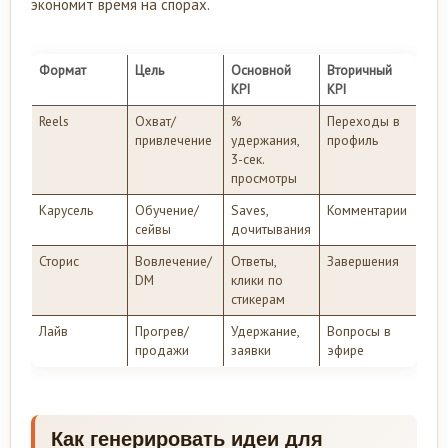
экономит время на спорах.
Формат
Цель
Основной
Вторичный
KPI
KPI
Reels
Охват/
%
Переходы в
привлечение
удержания,
профиль
3-сек.
просмотры
Карусель
Обучение/
Saves,
Комментарии
сейвы
дочитывания
Сторис
Вовлечение/
Ответы,
Завершения
DM
клики по
стикерам
Лайв
Прогрев/
Удержание,
Вопросы в
продажи
заявки
эфире
Как генерировать идеи для