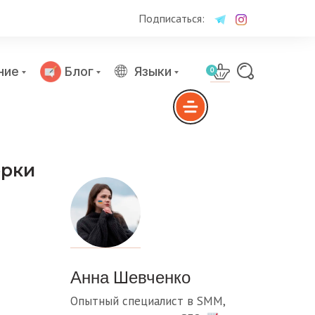
Подписаться:
ние
Блог
Языки
0
орки
Анна Шевченко
Опытный специалист в SMM,