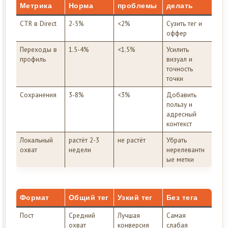
Метрика
Норма
проблемы
делать
CTR в Direct
2-5%
<2%
Сузить тег и
оффер
Переходы в
1.5-4%
<1.5%
Усилить
профиль
визуал и
точность
точки
Сохранения
3-8%
<3%
Добавить
пользу и
адресный
контекст
Локальный
растёт 2-3
не растёт
Убрать
охват
недели
нерелевантн
ые метки
Формат
Общий тег
Узкий тег
Без тега
Пост
Средний
Лучшая
Самая
охват
конверсия
слабая