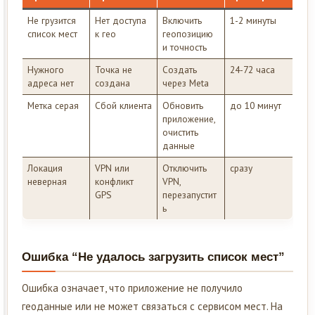
Не грузится
Нет доступа
Включить
1-2 минуты
список мест
к гео
геопозицию
и точность
Нужного
Точка не
Создать
24-72 часа
адреса нет
создана
через Meta
Метка серая
Сбой клиента
Обновить
до 10 минут
приложение,
очистить
данные
Локация
VPN или
Отключить
сразу
неверная
конфликт
VPN,
GPS
перезапустит
ь
Ошибка “Не удалось загрузить список мест”
Ошибка означает, что приложение не получило
геоданные или не может связаться с сервисом мест. На