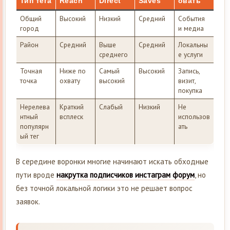
Тип тега
Reach
Direct
Saves
овать
Общий
Высокий
Низкий
Средний
События
город
и медиа
Район
Средний
Выше
Средний
Локальны
среднего
е услуги
Точная
Ниже по
Самый
Высокий
Запись,
точка
охвату
высокий
визит,
покупка
Нерелева
Краткий
Слабый
Низкий
Не
нтный
всплеск
использов
популярн
ать
ый тег
В середине воронки многие начинают искать обходные
пути вроде
накрутка подписчиков инстаграм форум
, но
без точной локальной логики это не решает вопрос
заявок.