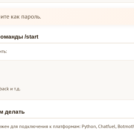
ните как пароль.
оманды /start
ть:
back и т.д.
им делать
ужен для подключения к платформам: Python, Chatfuel, Botmoth