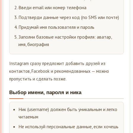
Введи email или номер телефона
Подтверди данные через код (по SMS или почте)
Придумай имя пользователя и пароль
Заполни базовые настройки профиля: аватар,
имя, биография
Instagram сразу предложит добавить друзей из
контактов, Facebook и рекомендованных — можно
пропустить и сделать позже.
Выбор имени, пароля и ника
Ник (username) должен быть уникальным и легко
читаемым
Не используй персональные данные, если хочешь