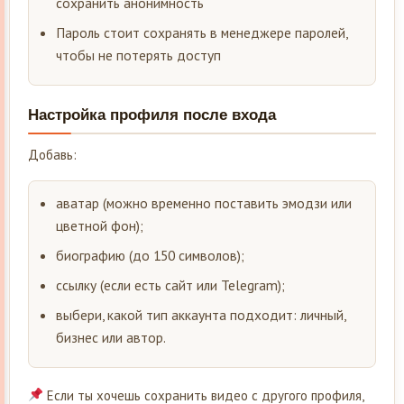
сохранить анонимность
Пароль стоит сохранять в менеджере паролей,
чтобы не потерять доступ
Настройка профиля после входа
Добавь:
аватар (можно временно поставить эмодзи или
цветной фон);
биографию (до 150 символов);
ссылку (если есть сайт или Telegram);
выбери, какой тип аккаунта подходит: личный,
бизнес или автор.
Если ты хочешь сохранить видео с другого профиля,