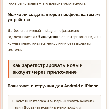
после регистрации — это повысит безопасность.
Можно ли создать второй профиль на том же
устройстве
Да, без ограничений. Instagram официально
поддерживает до
5 аккаунтов
в одном приложении, и ты
можешь переключаться между ними без выхода из
системы.
Как зарегистрировать новый
аккаунт через приложение
Пошаговая инструкция для Android и iPhone
Запусти Instagram и выбери «Создать аккаунт»
или «Добавить новый» в меню профиля