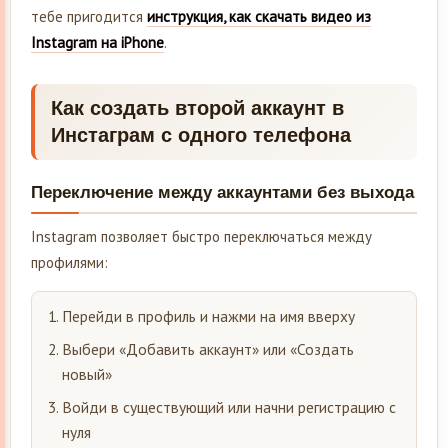
тебе пригодится
инструкция, как скачать видео из
Instagram на iPhone
.
Как создать второй аккаунт в
Инстаграм с одного телефона
Переключение между аккаунтами без выхода
Instagram позволяет быстро переключаться между
профилями:
Перейди в профиль и нажми на имя вверху
Выбери «Добавить аккаунт» или «Создать
новый»
Войди в существующий или начни регистрацию с
нуля