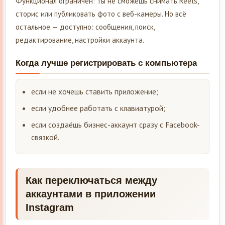
Функционал ограничен: ты не сможешь снимать Reels,
сторис или публиковать фото с веб-камеры. Но всё
остальное — доступно: сообщения, поиск,
редактирование, настройки аккаунта.
Когда лучше регистрировать с компьютера
если не хочешь ставить приложение;
если удобнее работать с клавиатурой;
если создаёшь бизнес-аккаунт сразу с Facebook-
связкой.
Как переключаться между
аккаунтами в приложении
Instagram