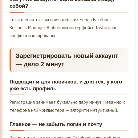
собой?
Только если ты сам привяжешь их через Facebook
Business Manager. В обычном интерфейсе Instagram —
профили изолированы.
Зарегистрировать новый аккаунт
— дело 2 минут
Подходит и для новичков, и для тех, у кого
уже есть профиль
Регистрация занимает буквально пару минут. Неважно, с
телефона или компьютера — алгоритм интуитивный.
Главное — не забыть логин и почту
Запиши данные или подключи Facebook для удобного