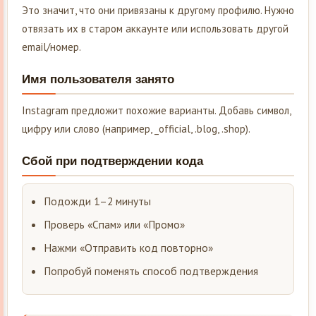
Это значит, что они привязаны к другому профилю. Нужно
отвязать их в старом аккаунте или использовать другой
email/номер.
Имя пользователя занято
Instagram предложит похожие варианты. Добавь символ,
цифру или слово (например, _official, .blog, .shop).
Сбой при подтверждении кода
Подожди 1–2 минуты
Проверь «Спам» или «Промо»
Нажми «Отправить код повторно»
Попробуй поменять способ подтверждения