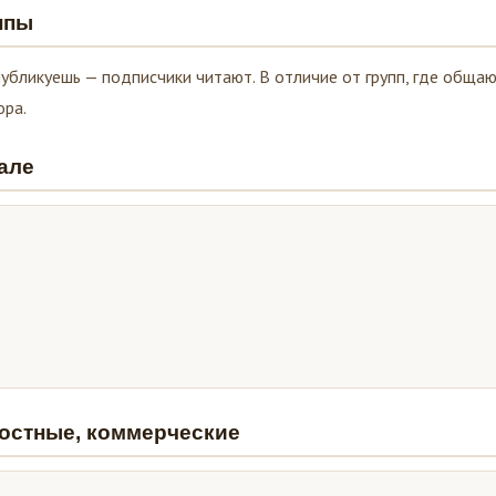
ппы
убликуешь — подписчики читают. В отличие от групп, где обща
ора.
але
остные, коммерческие