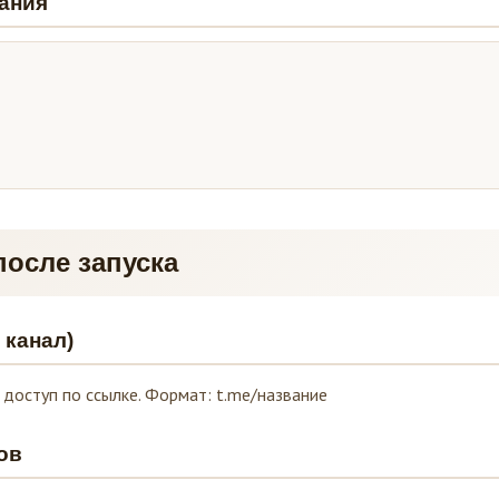
дания
после запуска
 канал)
доступ по ссылке. Формат: t.me/название
ов