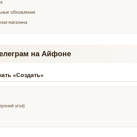
ия
ьные обновления
анал магазина
Телеграм на Айфоне
жать «Создать»
рхний угол)