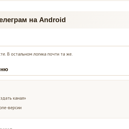
Телеграм на Android
те. В остальном логика почти та же.
еню
здать канал»
hone-версии