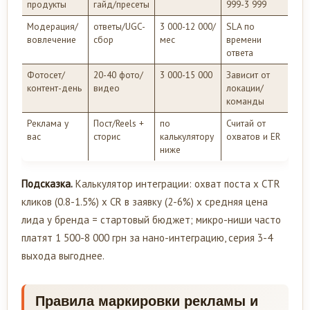
продукты
гайд/пресеты
999-3 999
Модерация/
ответы/UGC-
3 000-12 000/
SLA по
вовлечение
сбор
мес
времени
ответа
Фотосет/
20-40 фото/
3 000-15 000
Зависит от
контент-день
видео
локации/
команды
Реклама у
Пост/Reels +
по
Считай от
вас
сторис
калькулятору
охватов и ER
ниже
Подсказка.
Калькулятор интеграции: охват поста x CTR
кликов (0.8-1.5%) x CR в заявку (2-6%) x средняя цена
лида у бренда = стартовый бюджет; микро-ниши часто
платят 1 500-8 000 грн за нано-интеграцию, серия 3-4
выхода выгоднее.
Правила маркировки рекламы и