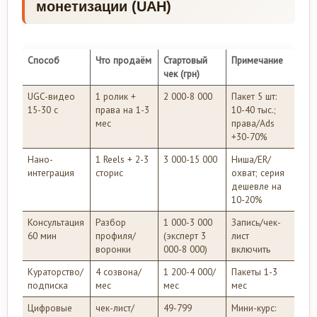
монетизации (UAH)
Способ
Что продаём
Стартовый
Примечание
чек (грн)
UGC-видео
1 ролик +
2 000-8 000
Пакет 5 шт:
15-30 с
права на 1-3
10-40 тыс.;
мес
права/Ads
+30-70%
Нано-
1 Reels + 2-3
3 000-15 000
Ниша/ER/
интеграция
сторис
охват; серия
дешевле на
10-20%
Консультация
Разбор
1 000-3 000
Запись/чек-
60 мин
профиля/
(эксперт 3
лист
воронки
000-8 000)
включить
Кураторство/
4 созвона/
1 200-4 000/
Пакеты 1-3
подписка
мес
мес
мес
Цифровые
чек-лист/
49-799
Мини-курс: