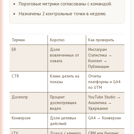
Пороговые метрики согласованы с командой.
Назначены 2 контрольные точки в неделю.
Термин
Коротко
Как проверить
ER
Доля
Инстаграм
вовлеченных от
Статистика →
охвата
Контент →
Публикации
CTR
Клики делить на
Отчеты
показы
платформы и GA4
по UTM
Досмотр
Процент
YouTube Studio →
досмотревших
Аналитика →
видео
Удержание
Конверсия
Доля целевых
GA4 → Конверсии
действий
LTV
Доход с клиента
CRM или биллинг