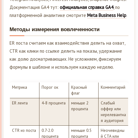
Документация GA4 тут:
официальная справка GA4
, по
платформенной аналитике смотрите
Meta Business Help
.
Методы измерения вовлеченности
ER поста считаем как взаимодействия делить на охват,
CTR как клики по ссылке делить на показы, удержание
как долю досматривающих. Не усложняем, фиксируем
формулы в шаблоне и используем каждую неделю.
Метрика
Порог ок
Красный
Комментарий
флаг
ER лента
4-8 процента
меньше 2
Слабый
процента
оффер или
нерелевантна
я аудитория
CTR из поста
0.7-2.0
меньше 0.5
Неочевидны
процента
процента
й CTA или