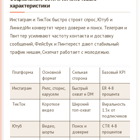
характеристики
Инстаграм и ТикТок быстро строят спрос, Ютуб и
ЛинкедИн конвертят через доверие и поиск. Телеграм и
Твиттер усиливают частоту контакта и доставку
сообщений, Фейсбук и Пинтерест дают стабильный
трафик нишам, Снэпчат работает с молодежью.
Платформа
Основной
Сильная
Базовый KPI
формат
сторона
Инстаграм
Рилс, сторис,
Быстрый
ER 4-8
карусели
охват и DM
процента
ТикТок
Короткое
Широкий
Виральность
видео
топ-охват
1.5x от
подписчиков
Ютуб
Видео,
Поиск и
CTR 4-8
шорты
доверие
процентов