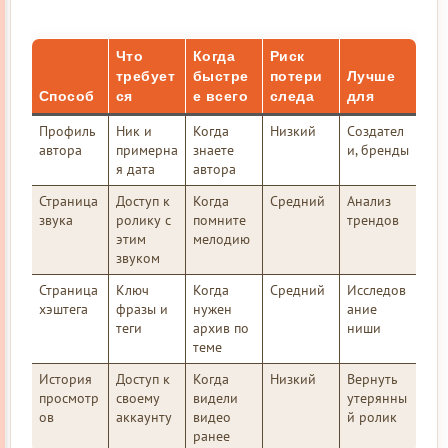
Что
Когда
Риск
требует
быстре
потери
Лучше
Способ
ся
е всего
следа
для
Профиль
Ник и
Когда
Низкий
Создател
автора
примерна
знаете
и, бренды
я дата
автора
Страница
Доступ к
Когда
Средний
Анализ
звука
ролику с
помните
трендов
этим
мелодию
звуком
Страница
Ключ
Когда
Средний
Исследов
хэштега
фразы и
нужен
ание
теги
архив по
ниши
теме
История
Доступ к
Когда
Низкий
Вернуть
просмотр
своему
видели
утерянны
ов
аккаунту
видео
й ролик
ранее