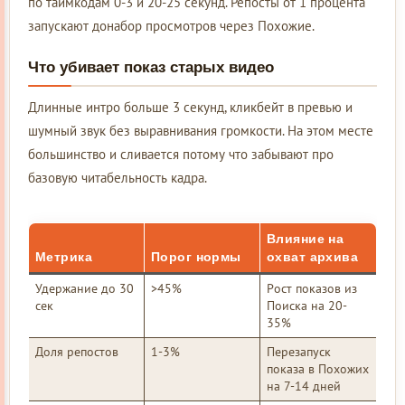
по таймкодам 0-3 и 20-25 секунд. Репосты от 1 процента
запускают донабор просмотров через Похожие.
Что убивает показ старых видео
Длинные интро больше 3 секунд, кликбейт в превью и
шумный звук без выравнивания громкости. На этом месте
большинство и сливается потому что забывают про
базовую читабельность кадра.
Влияние на
Метрика
Порог нормы
охват архива
Удержание до 30
>45%
Рост показов из
сек
Поиска на 20-
35%
Доля репостов
1-3%
Перезапуск
показа в Похожих
на 7-14 дней