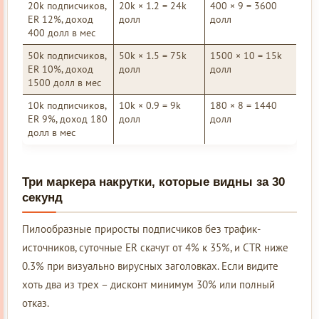
20k подписчиков,
20k × 1.2 = 24k
400 × 9 = 3600
ER 12%, доход
долл
долл
400 долл в мес
50k подписчиков,
50k × 1.5 = 75k
1500 × 10 = 15k
ER 10%, доход
долл
долл
1500 долл в мес
10k подписчиков,
10k × 0.9 = 9k
180 × 8 = 1440
ER 9%, доход 180
долл
долл
долл в мес
Три маркера накрутки, которые видны за 30
секунд
Пилообразные приросты подписчиков без трафик-
источников, суточные ER скачут от 4% к 35%, и CTR ниже
0.3% при визуально вирусных заголовках. Если видите
хоть два из трех – дисконт минимум 30% или полный
отказ.