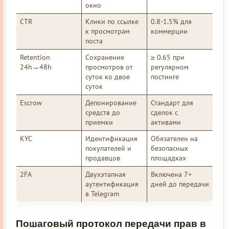
окно
CTR
Клики по ссылке
0.8-1.5% для
к просмотрам
коммерции
поста
Retention
Сохранение
≥ 0.65 при
24h→48h
просмотров от
регулярном
суток ко двое
постинге
суток
Escrow
Депонирование
Стандарт для
средств до
сделок с
приемки
активами
KYC
Идентификация
Обязателен на
покупателей и
безопасных
продавцов
площадках
2FA
Двухэтапная
Включена 7+
аутентификация
дней до передачи
в Telegram
Пошаговый протокол передачи прав в