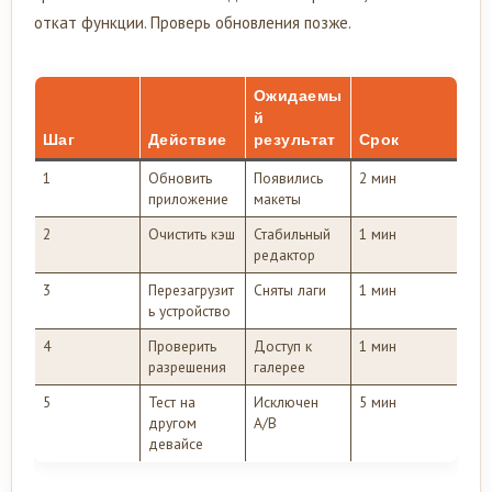
откат функции. Проверь обновления позже.
Ожидаемы
й
Шаг
Действие
результат
Срок
1
Обновить
Появились
2 мин
приложение
макеты
2
Очистить кэш
Стабильный
1 мин
редактор
3
Перезагрузит
Сняты лаги
1 мин
ь устройство
4
Проверить
Доступ к
1 мин
разрешения
галерее
5
Тест на
Исключен
5 мин
другом
A/B
девайсе