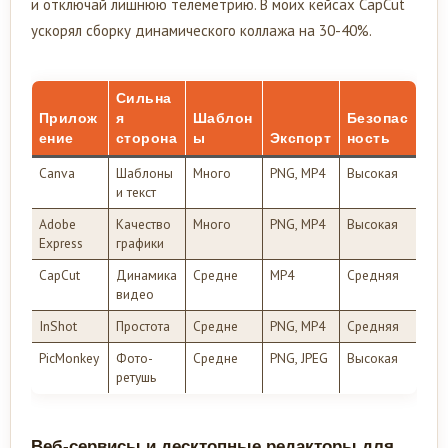
и отключай лишнюю телеметрию. В моих кейсах CapCut
ускорял сборку динамического коллажа на 30-40%.
Сильна
Прилож
я
Шаблон
Безопас
ение
сторона
ы
Экспорт
ность
Canva
Шаблоны
Много
PNG, MP4
Высокая
и текст
Adobe
Качество
Много
PNG, MP4
Высокая
Express
графики
CapCut
Динамика
Средне
MP4
Средняя
видео
InShot
Простота
Средне
PNG, MP4
Средняя
PicMonkey
Фото-
Средне
PNG, JPEG
Высокая
ретушь
Веб-сервисы и десктопные редакторы для