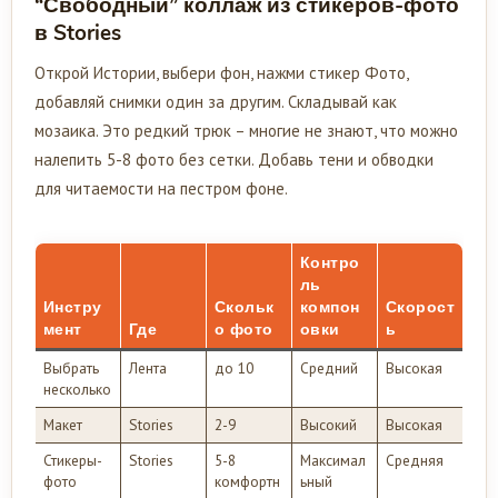
“Свободный” коллаж из стикеров-фото
в Stories
Открой Истории, выбери фон, нажми стикер Фото,
добавляй снимки один за другим. Складывай как
мозаика. Это редкий трюк – многие не знают, что можно
налепить 5-8 фото без сетки. Добавь тени и обводки
для читаемости на пестром фоне.
Контро
ль
Инстру
Скольк
компон
Скорост
мент
Где
о фото
овки
ь
Выбрать
Лента
до 10
Средний
Высокая
несколько
Макет
Stories
2-9
Высокий
Высокая
Стикеры-
Stories
5-8
Максимал
Средняя
фото
комфортн
ьный