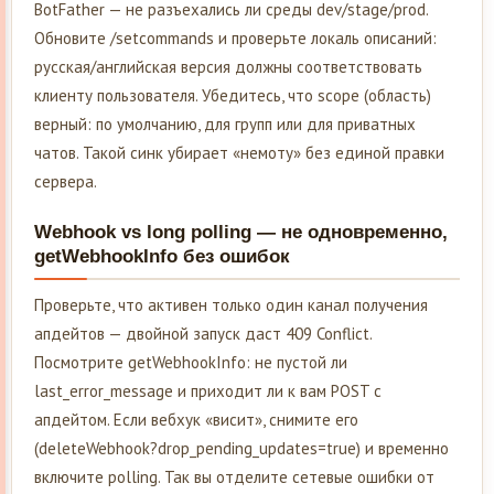
BotFather — не разъехались ли среды dev/stage/prod.
Обновите /setcommands и проверьте локаль описаний:
русская/английская версия должны соответствовать
клиенту пользователя. Убедитесь, что scope (область)
верный: по умолчанию, для групп или для приватных
чатов. Такой синк убирает «немоту» без единой правки
сервера.
Webhook vs long polling — не одновременно,
getWebhookInfo без ошибок
Проверьте, что активен только один канал получения
апдейтов — двойной запуск даст 409 Conflict.
Посмотрите getWebhookInfo: не пустой ли
last_error_message и приходит ли к вам POST с
апдейтом. Если вебхук «висит», снимите его
(deleteWebhook?drop_pending_updates=true) и временно
включите polling. Так вы отделите сетевые ошибки от