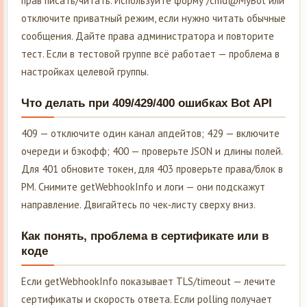
прав писать/читать. Используйте форму /cmd@MyBot или
отключите приватный режим, если нужно читать обычные
сообщения. Дайте права администратора и повторите
тест. Если в тестовой группе всё работает — проблема в
настройках целевой группы.
Что делать при 409/429/400 ошибках Bot API
409 — отключите один канал апдейтов; 429 — включите
очереди и бэкофф; 400 — проверьте JSON и длины полей.
Для 401 обновите токен, для 403 проверьте права/блок в
PM. Снимите getWebhookInfo и логи — они подскажут
направление. Двигайтесь по чек‑листу сверху вниз.
Как понять, проблема в сертификате или в
коде
Если getWebhookInfo показывает TLS/timeout — лечите
сертификаты и скорость ответа. Если polling получает