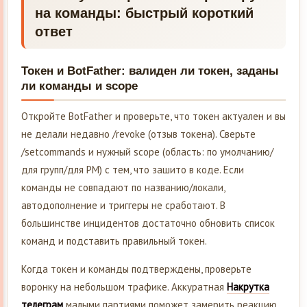
на команды: быстрый короткий
ответ
Токен и BotFather: валиден ли токен, заданы
ли команды и scope
Откройте BotFather и проверьте, что токен актуален и вы
не делали недавно /revoke (отзыв токена). Сверьте
/setcommands и нужный scope (область: по умолчанию/
для групп/для PM) с тем, что зашито в коде. Если
команды не совпадают по названию/локали,
автодополнение и триггеры не сработают. В
большинстве инцидентов достаточно обновить список
команд и подставить правильный токен.
Когда токен и команды подтверждены, проверьте
воронку на небольшом трафике. Аккуратная
Накрутка
телеграм
малыми партиями поможет замерить реакцию