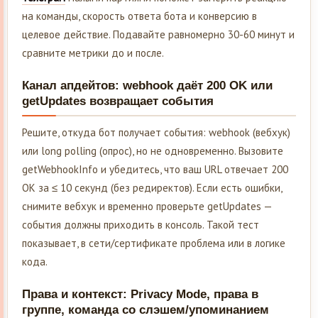
на команды, скорость ответа бота и конверсию в
целевое действие. Подавайте равномерно 30-60 минут и
сравните метрики до и после.
Канал апдейтов: webhook даёт 200 OK или
getUpdates возвращает события
Решите, откуда бот получает события: webhook (вебхук)
или long polling (опрос), но не одновременно. Вызовите
getWebhookInfo и убедитесь, что ваш URL отвечает 200
OK за ≤ 10 секунд (без редиректов). Если есть ошибки,
снимите вебхук и временно проверьте getUpdates —
события должны приходить в консоль. Такой тест
показывает, в сети/сертификате проблема или в логике
кода.
Права и контекст: Privacy Mode, права в
группе, команда со слэшем/упоминанием