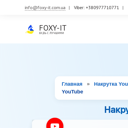
info@foxy-it.com.ua
Viber: +380977710771
FOXY-IT
БУДЬ С ЛУЧШИМИ
Главная
»
Накрутка Yo
YouTube
Накру