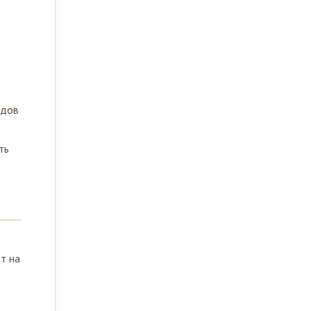
одов
ть
т на