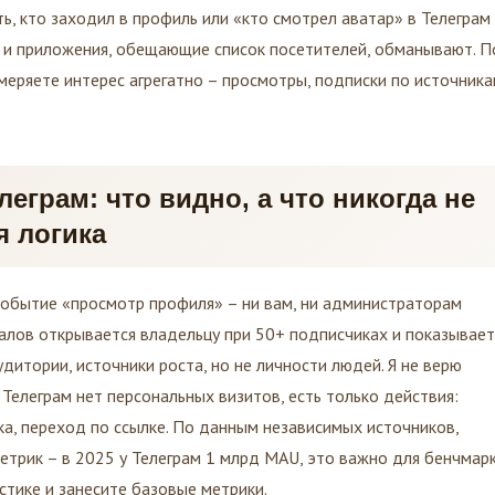
ть, кто заходил в профиль или «кто смотрел аватар» в Телеграм
ы и приложения, обещающие список посетителей, обманывают. П
еряете интерес агрегатно – просмотры, подписки по источника
леграм: что видно, а что никогда не
я логика
 событие «просмотр профиля» – ни вам, ни администраторам
аналов открывается владельцу при 50+ подписчиках и показывает
дитории, источники роста, но не личности людей. Я не верю
Телеграм нет персональных визитов, есть только действия:
ка, переход по ссылке. По данным независимых источников,
етрик – в 2025 у Телеграм 1 млрд MAU, это важно для бенчмар
истике и занесите базовые метрики.