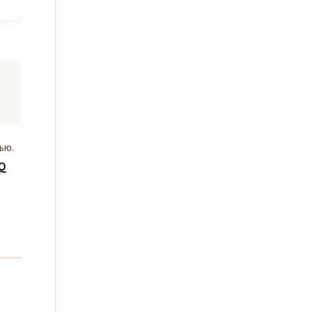
ью.
Q