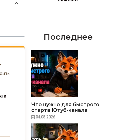
Последнее
е
роить
а в
Что нужно для быстрого
старта Ютуб-канала
04.08.2026