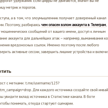
уррогат удержания. Если цифры не двигаются, значит вы не
ицу метрик и порогов.
ступа, а в том, что злоумышленник получает доверенный канал
ми. Поэтому, разбираясь
чем опасен взлом аккаунта в Телеграм
,
у мошеннических сообщений от вашего имени, доступ к личным
ание аккаунта для дальнейших атак – например, выманивания к
анения вредоносных ссылок. Именно поэтому после любого
верить активные сессии, завершить лишние устройства и включи
етить
ост с метками: t.me/username/123?
m_campaign=drop. Для каждого источника создайте свой инвай
вы увидите вклад источника в Статистике канала. В боте
чтобы понимать, откуда стартуют сценарии.