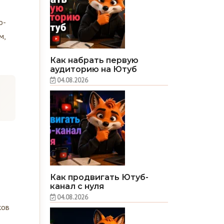
о-
м,
Как набрать первую
аудиторию на Ютуб
04.08.2026
Как продвигать Ютуб-
канал с нуля
04.08.2026
ков