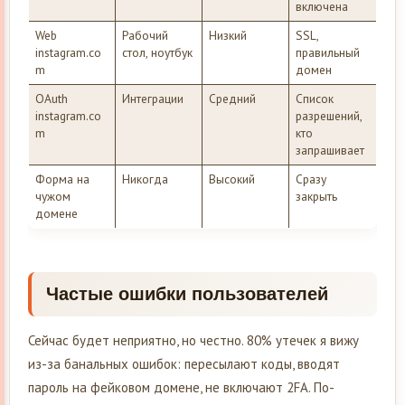
включена
Web
Рабочий
Низкий
SSL,
instagram.co
стол, ноутбук
правильный
m
домен
OAuth
Интеграции
Средний
Список
instagram.co
разрешений,
m
кто
запрашивает
Форма на
Никогда
Высокий
Сразу
чужом
закрыть
домене
Частые ошибки пользователей
Сейчас будет неприятно, но честно. 80% утечек я вижу
из-за банальных ошибок: пересылают коды, вводят
пароль на фейковом домене, не включают 2FA. По-