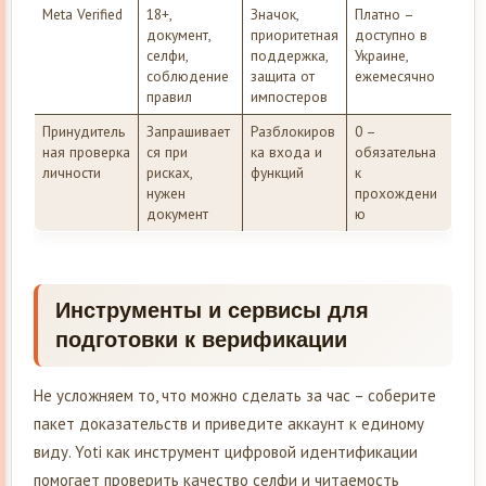
Meta Verified
18+,
Значок,
Платно –
документ,
приоритетная
доступно в
селфи,
поддержка,
Украине,
соблюдение
защита от
ежемесячно
правил
импостеров
Принудитель
Запрашивает
Разблокиров
0 –
ная проверка
ся при
ка входа и
обязательна
личности
рисках,
функций
к
нужен
прохождени
документ
ю
Инструменты и сервисы для
подготовки к верификации
Не усложняем то, что можно сделать за час – соберите
пакет доказательств и приведите аккаунт к единому
виду. Yoti как инструмент цифровой идентификации
помогает проверить качество селфи и читаемость