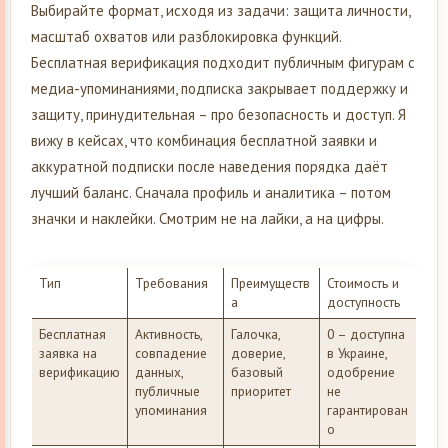
Выбирайте формат, исходя из задачи: защита личности,
масштаб охватов или разблокировка функций.
Бесплатная верификация подходит публичным фигурам с
медиа-упоминаниями, подписка закрывает поддержку и
защиту, принудительная – про безопасность и доступ. Я
вижу в кейсах, что комбинация бесплатной заявки и
аккуратной подписки после наведения порядка даёт
лучший баланс. Сначала профиль и аналитика – потом
значки и наклейки. Смотрим не на лайки, а на цифры.
Тип
Требования
Преимуществ
Стоимость и
а
доступность
Бесплатная
Активность,
Галочка,
0 – доступна
заявка на
совпадение
доверие,
в Украине,
верификацию
данных,
базовый
одобрение
публичные
приоритет
не
упоминания
гарантирован
о