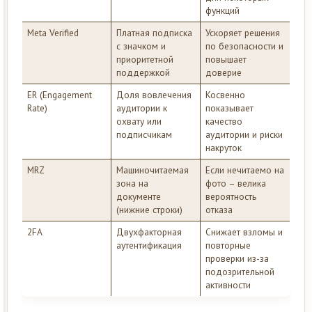
функций
Meta Verified
Платная подписка
Ускоряет решения
с значком и
по безопасности и
приоритетной
повышает
поддержкой
доверие
ER (Engagement
Доля вовлечения
Косвенно
Rate)
аудитории к
показывает
охвату или
качество
подписчикам
аудитории и риски
накруток
MRZ
Машиночитаемая
Если нечитаемо на
зона на
фото – велика
документе
вероятность
(нижние строки)
отказа
2FA
Двухфакторная
Снижает взломы и
аутентификация
повторные
проверки из-за
подозрительной
активности