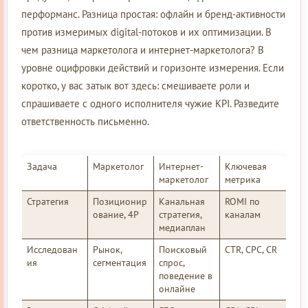
перформанс. Разница простая: офлайн и бренд-активности
против измеримых digital-потоков и их оптимизации. В
чем разница маркетолога и интернет-маркетолога? В
уровне оцифровки действий и горизонте измерения. Если
коротко, у вас затык вот здесь: смешиваете роли и
спрашиваете с одного исполнителя чужие KPI. Разведите
ответственность письменно.
Задача
Маркетолог
Интернет-
Ключевая
маркетолог
метрика
Стратегия
Позиционир
Канальная
ROMI по
ование, 4P
стратегия,
каналам
медиаплан
Исследован
Рынок,
Поисковый
CTR, CPC, CR
ия
сегментация
спрос,
поведение в
онлайне