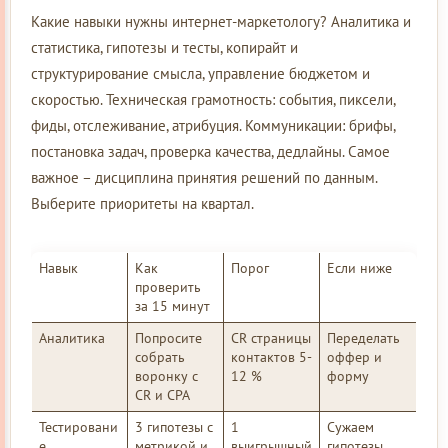
Какие навыки нужны интернет-маркетологу? Аналитика и
статистика, гипотезы и тесты, копирайт и
структурирование смысла, управление бюджетом и
скоростью. Техническая грамотность: события, пиксели,
фиды, отслеживание, атрибуция. Коммуникации: брифы,
постановка задач, проверка качества, дедлайны. Самое
важное – дисциплина принятия решений по данным.
Выберите приоритеты на квартал.
Навык
Как
Порог
Если ниже
проверить
за 15 минут
Аналитика
Попросите
CR страницы
Переделать
собрать
контактов 5-
оффер и
воронку с
12 %
форму
CR и CPA
Тестировани
3 гипотезы с
1
Сужаем
е
метрикой и
выигрышный
гипотезы,