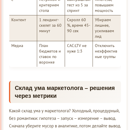
критерием
тест из 5 за
повышаем
стопа
спринт
мощность
Контент
1 лендинг-
Скролл 60
Убираем
скелет за 60
%, время 45-
лишнее,
минут
90 сек
усиливаем
лид
Медиа
План
CAC:LTV не
Отключить
бюджетов и
хуже 1:3
неэффектив
ставок по
ные группы
воронке
Склад ума маркетолога – решения
через метрики
Какой склад ума у маркетолога? Холодный, процедурный,
без романтики: гипотеза – запуск – измерение – вывод.
Сначала уберите мусор в аналитике, потом делайте вывод.