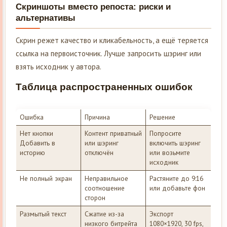
Скриншоты вместо репоста: риски и
альтернативы
Скрин режет качество и кликабельность, а ещё теряется
ссылка на первоисточник. Лучше запросить шэринг или
взять исходник у автора.
Таблица распространенных ошибок
Ошибка
Причина
Решение
Нет кнопки
Контент приватный
Попросите
Добавить в
или шэринг
включить шэринг
историю
отключён
или возьмите
исходник
Не полный экран
Неправильное
Растяните до 9:16
соотношение
или добавьте фон
сторон
Размытый текст
Сжатие из-за
Экспорт
низкого битрейта
1080×1920, 30 fps,