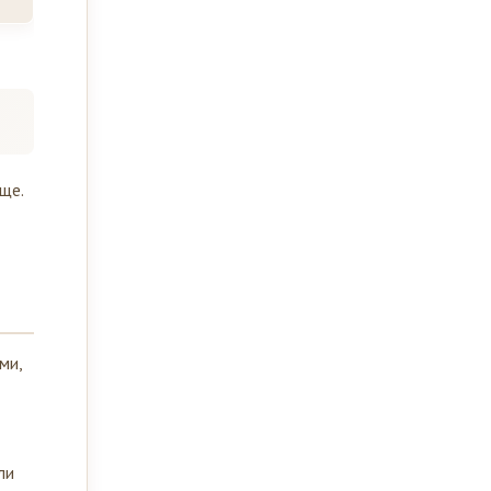
ще.
ми,
ли