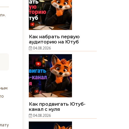
n».
Как набрать первую
аудиторию на Ютуб
04.08.2026
В
нным
то
Как продвигать Ютуб-
канал с нуля
04.08.2026
плату