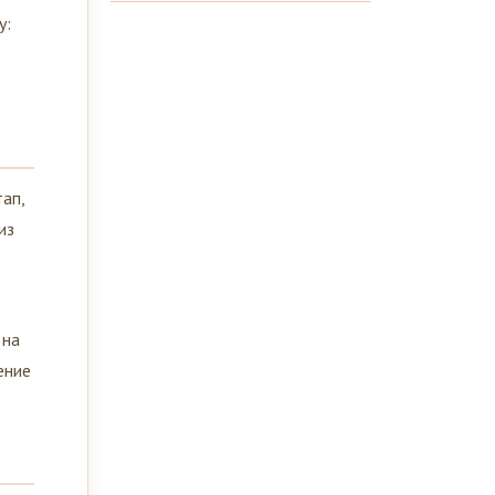
у:
ап,
из
 на
ение