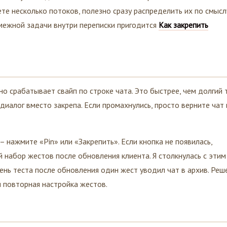
ете несколько потоков, полезно сразу распределить их по смысл
смежной задачи внутри переписки пригодится
Как закрепить
о срабатывает свайп по строке чата. Это быстрее, чем долгий т
диалог вместо закрепа. Если промахнулись, просто верните чат 
 нажмите «Pin» или «Закрепить». Если кнопка не появилась,
й набор жестов после обновления клиента. Я столкнулась с этим
день теста после обновления один жест уводил чат в архив. Реш
и повторная настройка жестов.