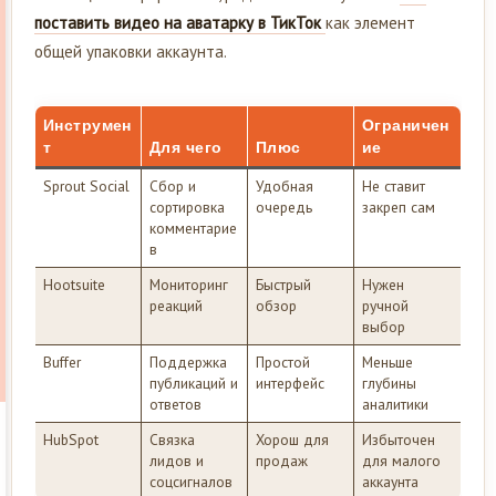
поставить видео на аватарку в ТикТок
как элемент
общей упаковки аккаунта.
Инструмен
Ограничен
т
Для чего
Плюс
ие
Sprout Social
Сбор и
Удобная
Не ставит
сортировка
очередь
закреп сам
комментарие
в
Hootsuite
Мониторинг
Быстрый
Нужен
реакций
обзор
ручной
выбор
Buffer
Поддержка
Простой
Меньше
публикаций и
интерфейс
глубины
ответов
аналитики
HubSpot
Связка
Хорош для
Избыточен
лидов и
продаж
для малого
соцсигналов
аккаунта