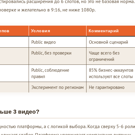
стировались расширения до 6 слотов, но это не базовая норма.
оверке и желательно в 9:16, не ниже 1080p.
епов
Условия
Комментарий
Public видео
Основной сценарий
Public, без проверки
Чаще всего без
ограничений
Public, соблюдение
85% бизнес-аккаунтов
правил
используют все слоты
Эксперимент по регионам
Не гарантировано
льше 3 видео?
дностью платформы, а с логикой выбора. Когда сверху 5-6 роли
 кликает слабее. Платформа удерживает компактную витрину,