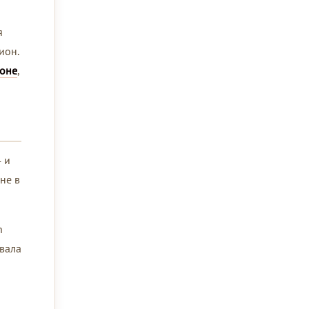
я
ион.
фоне
,
 и
не в
n
овала