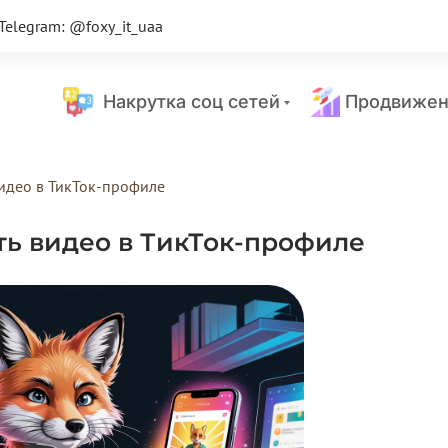
Telegram: @foxy_it_uaa
Накрутка соц сетей
Продвижен
видео в ТикТок-профиле
ть видео в ТикТок-профиле