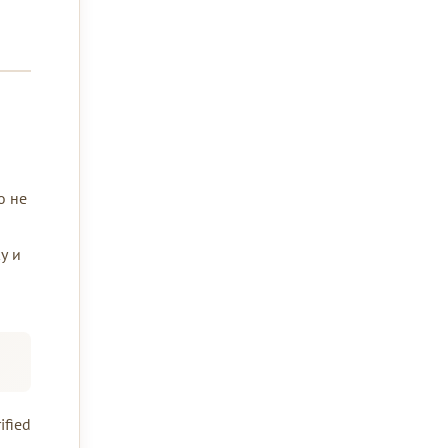
о не
у и
ified