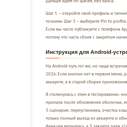
Дальше идём по шагам, без хаоса.
Шаг 1 – откройте свой профиль и тапнит
точками. Шаг 3 – выберите Pin to profil
Если вы часто публикуете с телефона Ap
потому что часть сбоев с закрепом начи
Инструкция для Android-устр
На Android путь тот же, но чаще встре
2026. Если кнопки нет в первом меню, р
аккаунте, а в старой сборке приложения
Я столкнулась с этим в тестировании: но
пропала после обновления оболочки, хо
3 сценария: переустановка, очистка кэш
только полный выход из аккаунта и обн
функция вернулась, а 3 закрепа дали +