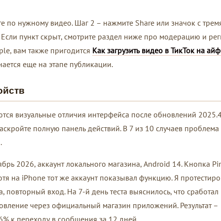
е по нужному видео. Шаг 2 – нажмите Share или значок с трем
e. Если пункт скрыт, смотрите раздел ниже про модерацию и рег
ple, вам также пригодится
Как загрузить видео в ТикТок на ай
нается еще на этапе публикации.
ойств
чаются визуальные отличия интерфейса после обновлений 2025.4
аскройте полную панель действий. В 7 из 10 случаев проблема 
.
ябрь 2026, аккаунт локального магазина, Android 14. Кнопка Pi
тя на iPhone тот же аккаунт показывал функцию. Я протестир
а, повторный вход. На 7-й день теста выяснилось, что сработал
овление через официальный магазин приложений. Результат –
16% к переходу в сообщения за 12 дней.