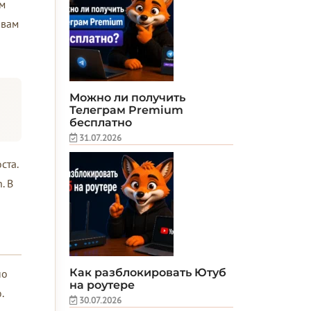
ем
 вам
Можно ли получить
Телеграм Premium
бесплатно
31.07.2026
ста.
. В
Как разблокировать Ютуб
но
на роутере
.
30.07.2026