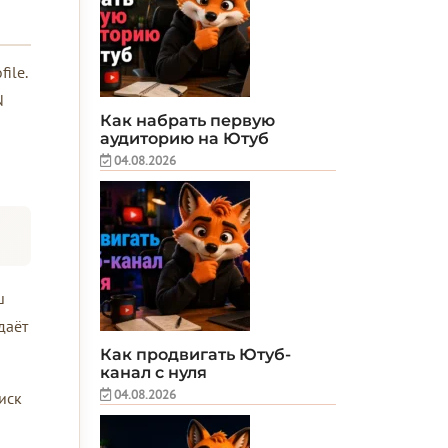
ile.
N
Как набрать первую
аудиторию на Ютуб
04.08.2026
ш
даёт
Как продвигать Ютуб-
канал с нуля
04.08.2026
иск