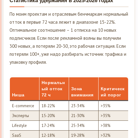
Статистика удержания в 2025-2026 годах
По моим проектам и отраслевым бенчмаркам нормальный
отток в первые 72 часа лежит в диапазоне 15-22%.
Оптимальное соотношение – 1 отписка на 10 новых
подписчиков. Если после рекламной волны вы получили
300 новых, а потеряли 20-30, это рабочая ситуация. Если
потеряли 100+, уже надо разбирать источник трафика и
упаковку профиля.
Нормальн
ый отток
Зона
Критическ
Ниша
72 ч
внимания
ий порог
E-commerce
18-22%
23-34%
>35%
Эксперты
15-20%
21-30%
>35%
Lifestyle
17-24%
25-34%
>38%
SaaS
12-18%
19-28%
>32%