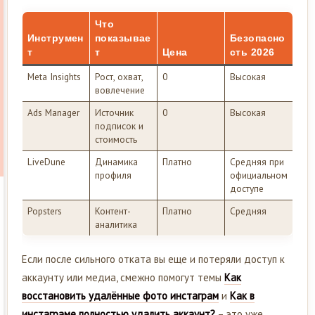
Что
Инструмен
показывае
Безопасно
т
т
Цена
сть 2026
Meta Insights
Рост, охват,
0
Высокая
вовлечение
Ads Manager
Источник
0
Высокая
подписок и
стоимость
LiveDune
Динамика
Платно
Средняя при
профиля
официальном
доступе
Popsters
Контент-
Платно
Средняя
аналитика
Если после сильного отката вы еще и потеряли доступ к
аккаунту или медиа, смежно помогут темы
Как
восстановить удалённые фото инстаграм
и
Как в
инстаграме полностью удалить аккаунт?
– это уже